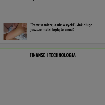
SUBSKRYPCJA
Najlepszy smartwatch? Ta marka pozostawia
konkurencję w tyle! Technologie? Na medal!
REKLAMA CENEO
Oszuści wzięli na nią pożyczkę, bank zażądał
spłaty. Jest decyzja sądu
BIZNES
Najlepsze miejsca do życia dla pokolenia Z.
Polskie miasto w czołówce
BIZNES