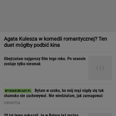
Obejrzałam najgorszy film tego roku. Po seansie
zostaje tylko niesmak
Byłam w szoku, bo mój mąż nigdy się tak
chamsko nie zachowywał. Nie wiedziałam, jak zareagować
SUBSKRYPCJA
20 lat temu pokazali, że w Polsce też można
zrobić "Amerykę"
Gorset, zgarda i sneakersy. Statement pieces to nowa era w
modzie i designie