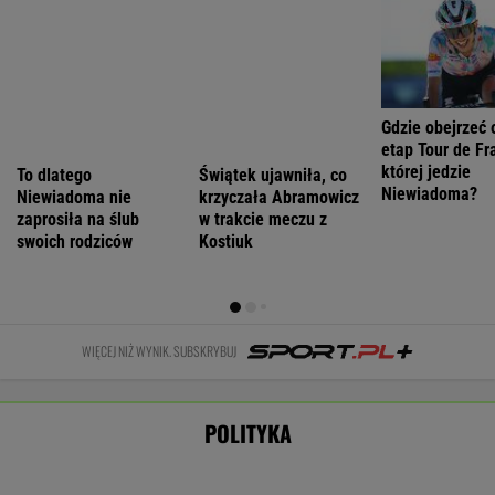
Łukaszenka odpowie za współudział w
rosyjskiej agresji? "Mamy dowody"
Nie będzie nowej umowy TVP z Kościołem.
Obowiązuje ta podpisana przez Kurskiego
MARCIN KOZŁOWSKI
Zaorał nowy asfalt za 400 tys. zł. Rolnika
zatrzymała policja [NAGRANIE]