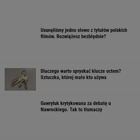
Polka mistrzynią świata juniorek!
LEKKOATLETYKA
Finał wyprzedaży w Eobuwie - kultowe
Birkenstocki w końcu na promocji
OFERTY AVANTI24
Włóż liść laurowy do
Quiz z ortografii dla
Nie tiramisu ani
lodówki na godzinę.
prymusów. Sprawdź,
lody. Z kawy ro
Efekt może cię
czy potrafisz zapisać
deser jak z dob
zaskoczyć
te wyrazy
cukierni