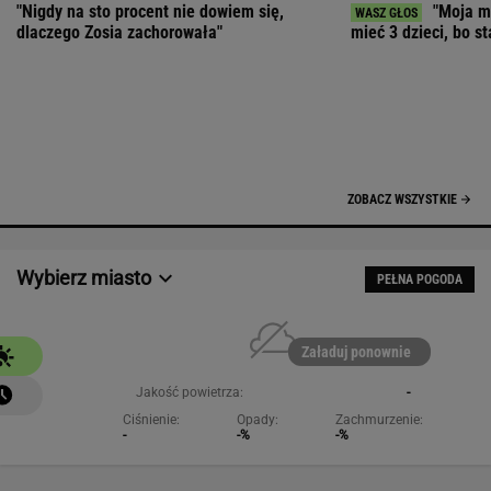
Załaduj ponownie
Jakość powietrza:
-
Ciśnienie:
Opady:
Zachmurzenie:
-
-%
-%