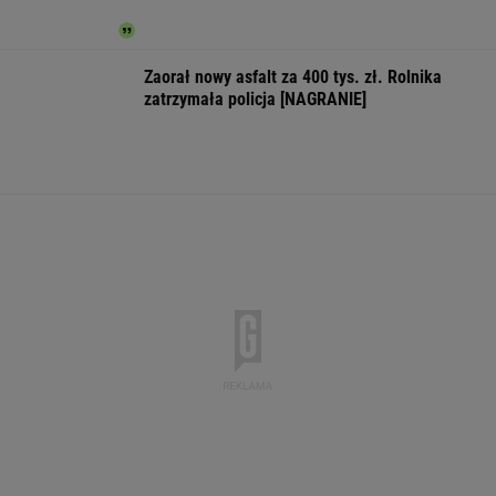
WSPÓŁPRACA PŁATNA Z WYBORCZA.PL
ZROZUM, POZNAJ, ODKRYWAJ
SEKCJA Z SUBSKRYPCJĄ
Co dał nam Tinder? Więcej chorób
wenerycznych i seksu, liczba związków bez
zmian
Jeśli unikniesz tych trzech rzeczy, opóźnisz
starczą demencję o 13 lat
Mam w d...małe miasteczka - pisał poeta. I
wykrakał.
"Patrz w talerz, a nie w cycki". Jak długo