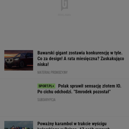
To dlatego
Świątek ujawniła, co
Gdzie obejrzeć 
Niewiadoma nie
krzyczała Abramowicz
etap Tour de Fr
zaprosiła na ślub
w trakcie meczu z
której jedzie
swoich rodziców
Kostiuk
Niewiadoma?
WIĘCEJ NIŻ WYNIK. SUBSKRYBUJ
POLITYKA