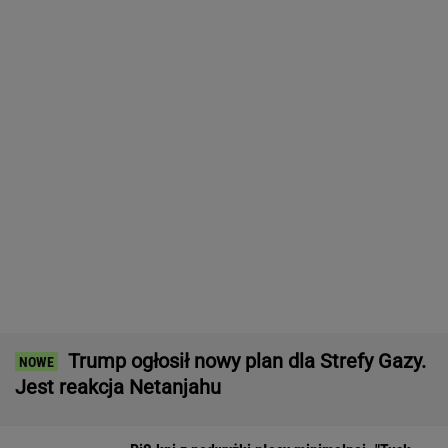
wrócił na pełnej"
BIZNES
Tajemniczy most na granicy Rosji. Ukraina bije
na alarm