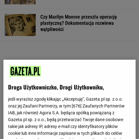
Czy Marilyn Monroe przeszła operację
plastyczną? Dokumentacja rozwiewa
wątpliwości
Droga Użytkowniczko, Drogi Użytkowniku,
jeśli wyrazisz zgodę klikając „Akceptuję”, Gazeta.pl sp. z o.o.
oraz jej Zaufani Partnerzy, w tym [
676
] Zaufanych Partnerów
IAB, jak również Agora S.A. będąca spółką powiązaną z
Gazeta.pl sp. z o.o., będą przetwarzać Twoje dane osobowe
takie jak adresy IP, adresy e-mail czy identyfikatory plików
cookie lub inne informacje zapisane w tych plikach do celów