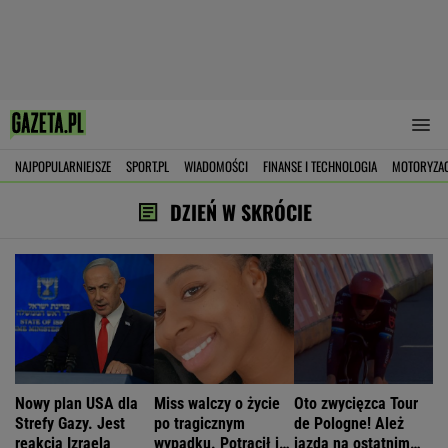
NAJPOPULARNIEJSZE
SPORT.PL
WIADOMOŚCI
FINANSE I TECHNOLOGIA
MOTORYZA
DZIEŃ W SKRÓCIE
Nowy plan USA dla
Miss walczy o życie
Oto zwycięzca Tour
Strefy Gazy. Jest
po tragicznym
de Pologne! Ależ
reakcja Izraela
wypadku. Potrącił ją
jazda na ostatnim