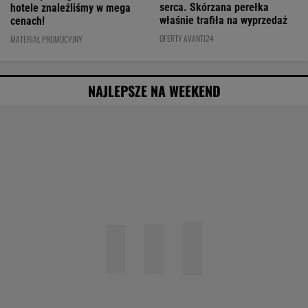
serca. Skórzana perełka
hotele znaleźliśmy w mega
właśnie trafiła na wyprzedaż
cenach!
OFERTY AVANTI24
MATERIAŁ PROMOCYJNY
NAJLEPSZE NA WEEKEND
Agata Kulesza w komedii romantycznej? Ten
duet mógłby podbić kina