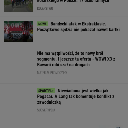
Trump
Prognoza
Rolnikowi, który
Premier
ogłosił nowy
pogody. W
rozrył asfalt w
Kosowa
plan dla Strefy
poniedziałek
Gliwicach, grozi
obrzucony
Gazy. Netanjahu
może nawet
więzienie
jajkami.
reaguje
spaść grad
"Wstydź się"
WIADOMOŚCI