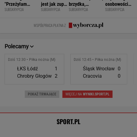
Oto zwycięzca Tour de Pologne! Ależ
jazda na ostatnim etapie
KOLARSTWO
Światowe media wydały werdykt ws.
Sabalenki. "Sięga dna"
TENIS
Tysiące osób zrobi to we wrześniu. Powód
może cię zaskoczyć
MATERIAŁ PROMOCYJNY,
18+