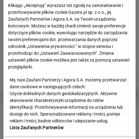
Klikając „Akceptuję” wyrażasz też zgodę na zainstalowanie i
"Wymieniłam mojego byłego na
przechowywanie plików cookie Gazeta.pl sp. z o.o., jej
jego wujka milionera". Tak wciągają
Zaufanych Partnerów i Agora S.A. na Twoim urządzeniu
mikrodramy
końcowym. Możesz w każdej chwili zmienić swoje preferencje
SUBSKRYPCJA
dotyczące plików cookie, wywołując narzędzie do zarządzania
twoimi preferencjami dot. przetwarzania danych poprzez
Teściowa mówi, że jest mamą jej
odnośnik „Ustawienia prywatności ” w stopce serwisu i
dziecka. "Chyba oszaleję"
przechodząc do „Ustawień Zaawansowanych”. Zmiana
KLAUDIA KIERZKOWSKA
ustawień plików cookie możliwa jest także za pomocą ustawień
przeglądarki.
MARTA
MARCIN
AGNIESZKA
JAKUB
Autorzy:
My, nasi Zaufani Partnerzy i Agora S.A. możemy przetwarzać
NOWAK
KOZŁOWSKI
NIEDZIAŁEK
BALCERSKI
dane osobowe w następujących celach:
PROBLEMY POLSKICH SIATKARZY
ZNAK Z '30'
WISŁAWA SZYMBORSKA
Użycie dokładnych danych geolokalizacyjnych. Aktywne
skanowanie charakterystyki urządzenia do celów
identyfikacji. Przechowywanie informacji na urządzeniu lub
LETNIE OKAZJE
dostęp do nich. Spersonalizowane reklamy i treści, pomiar
reklam i treści, badnie odbiorców i ulepszanie usług.
Lista Zaufanych Partnerów