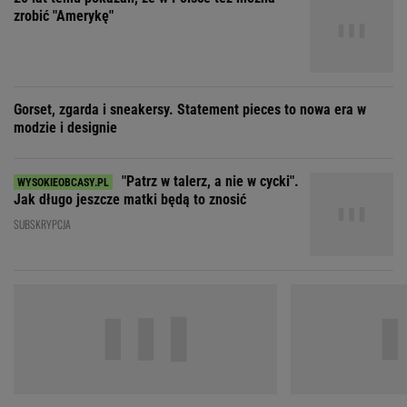
"Patrz w talerz, a nie w cycki".
Jak długo jeszcze matki będą to znosić
SUBSKRYPCJA
"Nigdy na sto procent nie dowiem się,
"Moja ma
dlaczego Zosia zachorowała"
mieć 3 dzieci, bo st
ZOBACZ WSZYSTKIE
Wybierz miasto
PEŁNA POGODA