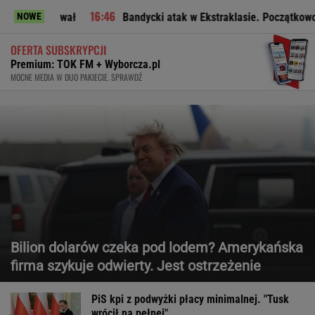
dował
Bandycki atak w Ekstraklasie. Początkowo sędzia nie
NOWE
OFERTA SUBSKRYPCJI
Premium: TOK FM + Wyborcza.pl
MOCNE MEDIA W DUO PAKIECIE. SPRAWDŹ
Bilion dolarów czeka pod lodem? Amerykańska
firma szykuje odwierty. Jest ostrzeżenie
PiS kpi z podwyżki płacy minimalnej. "Tusk
wrócił na pełnej"