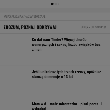
BIZNES
Były szef PIP szuka pracy. Prosi
o radę. "Jakiej domagać się pensji?".
Podpowiadamy