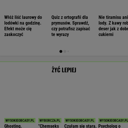
ŁKS Łódź
1
Śląsk Wrocław
0
Chrobry Głogów
2
Cracovia
0
POKAŻ TRWAJĄCE
WIĘCEJ NA
WYNIKI.SPORT.PL
SPORT.PL