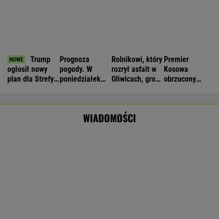
Zwrot w sprawie Patriotów. Jest porozumienie
Ukrainy i USA
Wyniki Lotto 08.08.2026 - EkstraPensja,
EkstraPremia, Kaskada, Lotto, LottoPlus,
MiniLotto, MultiMulti
16-latek zaatakowany nożem. Zatrzymano
dwóch nastolatków