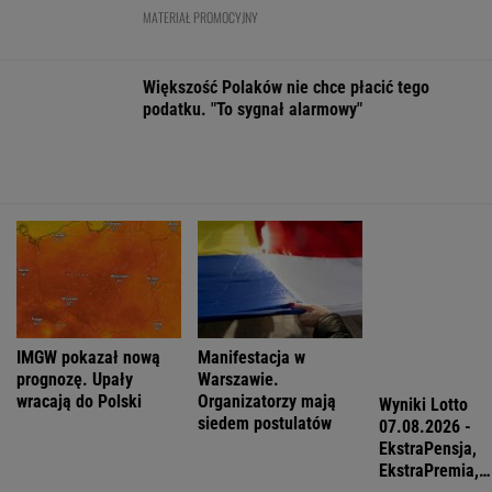
Meksykański fastfood otworzy się w
Polsce jeszcze w tym roku
BIZNES
Pierwszy etap GAT zakończony. To
strategiczna inwestycja dla polskiego
eksportu
MATERIAŁ PROMOCYJNY
Sprzęt już jest. Grenlandia ostrzega
Amerykanów, by nie zaczynali odwiertów