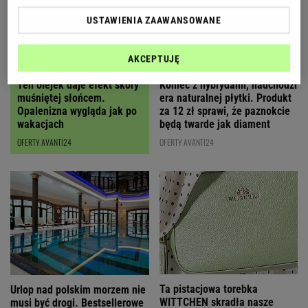
USTAWIENIA ZAAWANSOWANE
AKCEPTUJĘ
Ten olejek daje efekt skóry
Koniec z hybrydami, nadchodzi
muśniętej słońcem.
era naturalnej płytki. Produkt
Opalenizna wygląda jak po
za 12 zł sprawi, że paznokcie
wakacjach
będą twarde jak diament
OFERTY AVANTI24
OFERTY AVANTI24
Ta pistacjowa torebka
Urlop nad polskim morzem nie
WITTCHEN skradła nasze
musi być drogi. Bestsellerowe