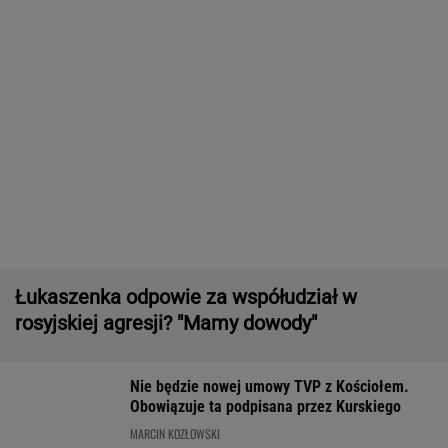
Pierwszy etap GAT zakończony. To
strategiczna inwestycja dla polskiego
eksportu
MATERIAŁ PROMOCYJNY
Większość Polaków nie chce płacić tego
podatku. "To sygnał alarmowy"
IMGW pokazał nową
Manifestacja w
Wyniki Lotto
prognozę. Upały
Warszawie.
07.08.2026 -
wracają do Polski
Organizatorzy mają
EkstraPensja,
siedem postulatów
EkstraPremia,
EuroJackpot, K
MiniLotto, Mult