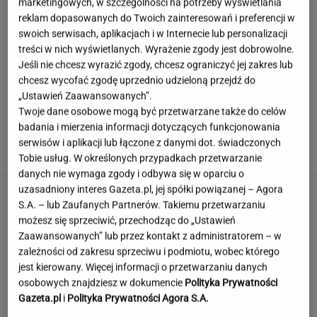
marketingowych, w szczególności na potrzeby wyświetlania
reklam dopasowanych do Twoich zainteresowań i preferencji w
swoich serwisach, aplikacjach i w Internecie lub personalizacji
Poważny karambol podczas wyścigu w Polsce.
treści w nich wyświetlanych. Wyrażenie zgody jest dobrowolne.
17 osób rannych
Jeśli nie chcesz wyrazić zgody, chcesz ograniczyć jej zakres lub
chcesz wycofać zgodę uprzednio udzieloną przejdź do
„Ustawień Zaawansowanych”.
Twoje dane osobowe mogą być przetwarzane także do celów
Ciągnie cię do niedostępnych osób?
badania i mierzenia informacji dotyczących funkcjonowania
Psychologia mówi o powodach
serwisów i aplikacji lub łączone z danymi dot. świadczonych
Tobie usług. W określonych przypadkach przetwarzanie
danych nie wymaga zgody i odbywa się w oparciu o
uzasadniony interes Gazeta.pl, jej spółki powiązanej – Agora
Quiz ortograficzny sprawdzi, czy umiesz pisać
S.A. – lub Zaufanych Partnerów. Takiemu przetwarzaniu
po polsku. H czy CH?
możesz się sprzeciwić, przechodząc do „Ustawień
Zaawansowanych” lub przez kontakt z administratorem – w
zależności od zakresu sprzeciwu i podmiotu, wobec którego
Jedno przekonanie może utrudniać życie
jest kierowany. Więcej informacji o przetwarzaniu danych
osobom z astygmatyzmem. Zwłaszcza latem
osobowych znajdziesz w dokumencie
Polityka Prywatności
Gazeta.pl
i
Polityka Prywatności Agora S.A.
MATERIAŁ PROMOCYJNY