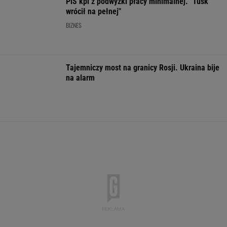
Usunęliśmy jedno słowo z tytułów polskich
filmów. Rozwiążesz bezbłędnie?
Dlaczego warto spryskać klucze octem?
Sztuczka, której mało kto używa
Gawryluk krytykowana za debatę u
Nawrockiego. Tak to tłumaczy
Coco Gauff wskazuje palcem.
"Podjęłam właściwą decyzję"
TENIS
Wielki bieg Anastazji Kuś na 400 metrów.