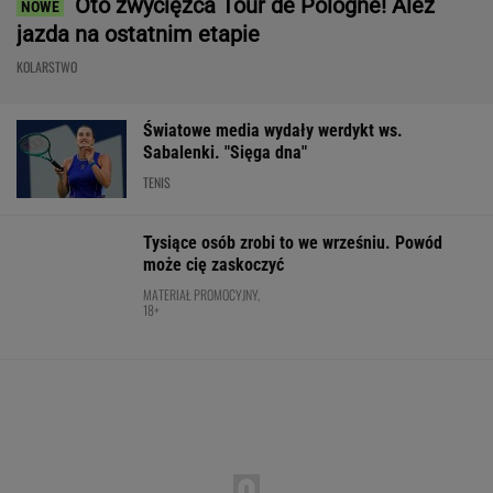
kolarskiego w Polsce. 17 osób rannych
KOLARSTWO
Bandycki atak w Ekstraklasie.
Początkowo sędzia nie pokazał nawet kartki
Nie ma wątpliwości, że to nowy król
segmentu. I jeszcze ta oferta - WOW! X3 z
Bawarii robi szał na drogach
MATERIAŁ PROMOCYJNY
Niewiadoma jest wielka jak
Pogacar. A Lang tak komentuje konflikt z
zawodniczką
SUBSKRYPCJA