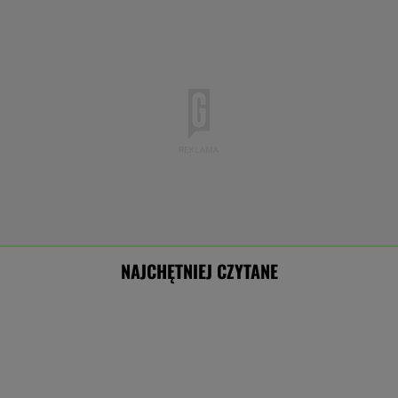
NAJCHĘTNIEJ CZYTANE
Trump ogłosił nowy plan dla Strefy Gazy.
Jest reakcja Netanjahu
PiS kpi z podwyżki płacy minimalnej. "Tusk