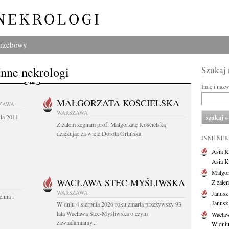
grzebowy
Inne nekrologi
Szukaj
Imię i naz
MAŁGORZATA KOŚCIELSKA
ZAWA
WARSZAWA
nia 2011
Z żalem żegnam prof. Małgorzatę Kościelską
dziękując za wiele Dorota Orlińska
INNE NE
Asia K
Asia K
Małgor
WACŁAWA STEC-MYŚLIWSKA
Z żale
WARSZAWA
Janusz
enna i
Janusz
W dniu 4 sierpnia 2026 roku zmarła przeżywszy 93
lata Wacława Stec-Myśliwska o czym
Wacław
zawiadamiamy...
W dniu