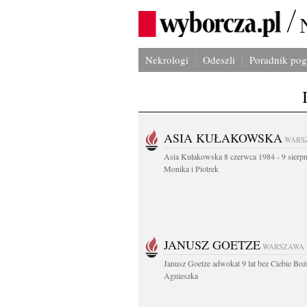
Nekrologi
Odeszli
Poradnik po
ASIA KUŁAKOWSKA
WARS
Asia Kułakowska 8 czerwca 1984 - 9 sierp
Monika i Piotrek
JANUSZ GOETZE
WARSZAWA
Janusz Goetze adwokat 9 lat bez Ciebie Boż
Agnieszka