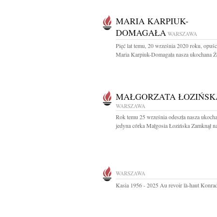
MARIA KARPIUK-
DOMAGAŁA
WARSZAWA
Pięć lat temu, 20 września 2020 roku, opuśc
Maria Karpiuk-Domagała nasza ukochana Żo
MAŁGORZATA ŁOZIŃSK
WARSZAWA
Rok temu 25 września odeszła nasza ukocha
jedyna córka Małgosia Łozińska Zamknął na
WARSZAWA
Kasia 1956 - 2025 Au revoir là-haut Konra