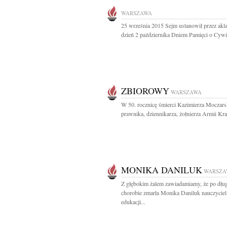
WARSZAWA
25 września 2015 Sejm ustanowił przez akl
dzień 2 października Dniem Pamięci o Cywil
ZBIOROWY
WARSZAWA
W 50. rocznicę śmierci Kazimierza Moczars
prawnika, dziennikarza, żołnierza Armii Kraj
MONIKA DANILUK
WARSZA
Z głębokim żalem zawiadamiamy, że po dług
chorobie zmarła Monika Daniluk nauczyciel
edukacji...