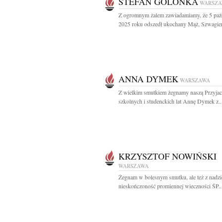
STEFAN GOLONKA
WARSZ
Z ogromnym żalem zawiadamiamy, że 5 paź
2025 roku odszedł ukochany Mąż, Szwagier,
ANNA DYMEK
WARSZAWA
Z wielkim smutkiem żegnamy naszą Przyjac
szkolnych i studenckich lat Annę Dymek z..
KRZYSZTOF NOWIŃSKI
WARSZAWA
Żegnam w bolesnym smutku, ale też z nadzi
nieskończoność promiennej wieczności ŚP..