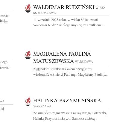
WALDEMAR RUDZIŃSKI
WIEK:
86
WARSZAWA
amację
11 września 2025 roku, w wieku 86 lat, zmarł
nej...
Waldemar Rudziński Żegnamy Cię ze smutkiem i...
MAGDALENA PAULINA
MATUSZEWSKA
kiego
WARSZAWA
owej,...
Z głębokim smutkiem i żalem przyjęliśmy
wiadomość o śmierci Pani mgr Magdaleny Pauliny...
HALINKA PRZYMUSIŃSKA
WA
WARSZAWA
iej
Ze smutkiem żegnamy się z naszą Drogą Koleżanką
Halinką Przymusinską z d. Sawicka z którą...