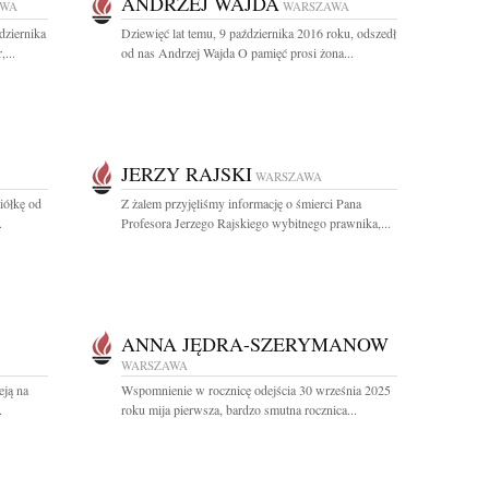
ANDRZEJ WAJDA
AWA
WARSZAWA
dziernika
Dziewięć lat temu, 9 października 2016 roku, odszedł
...
od nas Andrzej Wajda O pamięć prosi żona...
JERZY RAJSKI
WARSZAWA
iółkę od
Z żalem przyjęliśmy informację o śmierci Pana
.
Profesora Jerzego Rajskiego wybitnego prawnika,...
ANNA JĘDRA-SZERYMANOW
WARSZAWA
eją na
Wspomnienie w rocznicę odejścia 30 września 2025
.
roku mija pierwsza, bardzo smutna rocznica...