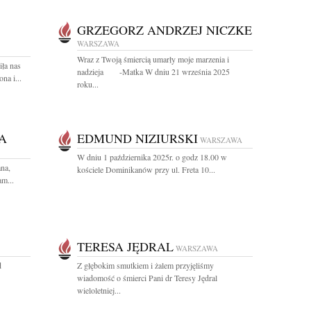
GRZEGORZ ANDRZEJ NICZKE
WARSZAWA
Wraz z Twoją śmiercią umarły moje marzenia i
iła nas
nadzieja -Matka W dniu 21 września 2025
na i...
roku...
A
EDMUND NIZIURSKI
WARSZAWA
W dniu 1 października 2025r. o godz 18.00 w
na,
kościele Dominikanów przy ul. Freta 10...
m...
TERESA JĘDRAL
WARSZAWA
d
Z głębokim smutkiem i żalem przyjęliśmy
wiadomość o śmierci Pani dr Teresy Jędral
wieloletniej...