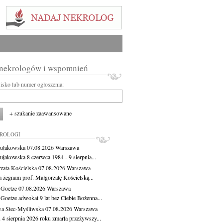
 nekrologów i wspomnień
wisko lub numer ogłoszenia:
+ szukanie zaawansowane
KROLOGI
ułakowska
07.08.2026
Warszawa
ułakowska 8 czerwca 1984 - 9 sierpnia...
zata Kościelska
07.08.2026
Warszawa
m żegnam prof. Małgorzatę Kościelską...
 Goetze
07.08.2026
Warszawa
 Goetze adwokat 9 lat bez Ciebie Bożenna...
a Stec-Myśliwska
07.08.2026
Warszawa
 4 sierpnia 2026 roku zmarła przeżywszy...