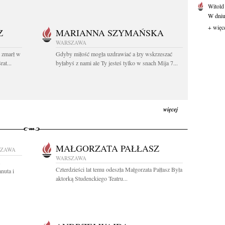
Witold
W dniu 
+ więc
Z
MARIANNA SZYMAŃSKA
WARSZAWA
t zmarł w
Gdyby miłość mogła uzdrawiać a łzy wskrzeszać
at...
byłabyś z nami ale Ty jesteś tylko w snach Mija 7...
więcej
MAŁGORZATA PAŁŁASZ
SZAWA
WARSZAWA
Czterdzieści lat temu odeszła Małgorzata Pałłasz Była
nuta i
aktorką Studenckiego Teatru...