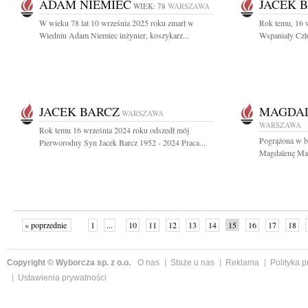
ADAM NIEMIEC
JACEK 
WIEK: 78
WARSZAWA
W wieku 78 lat 10 września 2025 roku zmarł w
Rok temu, 16 
Wiedniu Adam Niemiec inżynier, koszykarz...
Wspaniały Czło
JACEK BARCZ
MAGDA
WARSZAWA
WARSZAWA
Rok temu 16 września 2024 roku odszedł mój
Pogrążona w b
Pierworodny Syn Jacek Barcz 1952 - 2024 Praca...
Magdalenę Mad
« poprzednie
1
...
10
11
12
13
14
15
16
17
18
»
Copyright © Wyborcza sp. z o.o.
O nas
Staże u nas
Reklama
Polityka 
Ustawienia prywatności