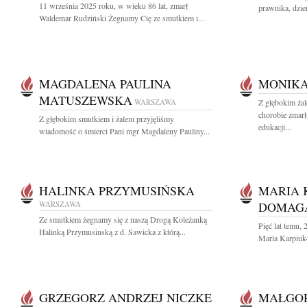
11 września 2025 roku, w wieku 86 lat, zmarł
prawnika, dzie
Waldemar Rudziński Żegnamy Cię ze smutkiem i...
MAGDALENA PAULINA
MONIKA
MATUSZEWSKA
WARSZAWA
Z głębokim żal
chorobie zmar
Z głębokim smutkiem i żalem przyjęliśmy
edukacji...
wiadomość o śmierci Pani mgr Magdaleny Pauliny...
HALINKA PRZYMUSIŃSKA
MARIA 
WARSZAWA
DOMAG
Ze smutkiem żegnamy się z naszą Drogą Koleżanką
Pięć lat temu,
Halinką Przymusinską z d. Sawicka z którą...
Maria Karpiuk
GRZEGORZ ANDRZEJ NICZKE
MAŁGOR