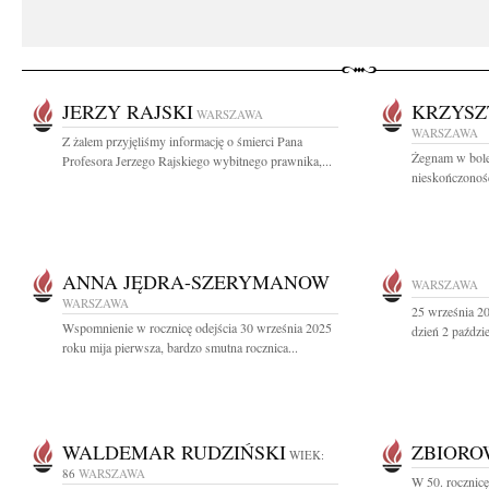
JERZY RAJSKI
KRZYSZ
WARSZAWA
WARSZAWA
Z żalem przyjęliśmy informację o śmierci Pana
Żegnam w boles
Profesora Jerzego Rajskiego wybitnego prawnika,...
nieskończoność
ANNA JĘDRA-SZERYMANOW
WARSZAWA
WARSZAWA
25 września 20
Wspomnienie w rocznicę odejścia 30 września 2025
dzień 2 paździ
roku mija pierwsza, bardzo smutna rocznica...
WALDEMAR RUDZIŃSKI
ZBIOR
WIEK:
86
WARSZAWA
W 50. rocznic