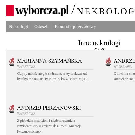
Nekrologi
Odeszli
Poradnik pogrzebowy
Inne nekrologi
MARIANNA SZYMAŃSKA
ANDRZE
WARSZAWA
WARSZAWA
Gdyby miłość mogła uzdrawiać a łzy wskrzeszać
Z wielkim smu
byłabyś z nami ale Ty jesteś tylko w snach Mija 7...
śmierci dr. in
ANDRZEJ PERZANOWSKI
WARSZAWA
Z głębokim smutkiem i niedowierzaniem
zawiadamiamy o śmierci dr n. med. Andrzeja
Perzanowskiego...