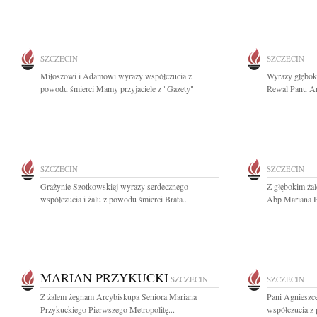
SZCZECIN
SZCZECIN
Miłoszowi i Adamowi wyrazy współczucia z
Wyrazy głębo
powodu śmierci Mamy przyjaciele z "Gazety"
Rewal Panu Ar
SZCZECIN
SZCZECIN
Grażynie Szotkowskiej wyrazy serdecznego
Z głębokim ża
współczucia i żalu z powodu śmierci Brata...
Abp Mariana Pr
MARIAN PRZYKUCKI
SZCZECIN
SZCZECIN
Z żalem żegnam Arcybiskupa Seniora Mariana
Pani Agnieszc
Przykuckiego Pierwszego Metropolitę...
współczucia z 