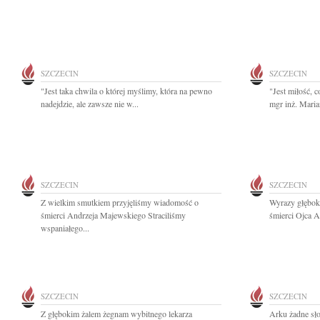
SZCZECIN
SZCZECIN
"Jest taka chwila o której myślimy, która na pewno
"Jest miłość, c
nadejdzie, ale zawsze nie w...
mgr inż. Maria
SZCZECIN
SZCZECIN
Z wielkim smutkiem przyjęliśmy wiadomość o
Wyrazy głębok
śmierci Andrzeja Majewskiego Straciliśmy
śmierci Ojca 
wspaniałego...
SZCZECIN
SZCZECIN
Z głębokim żalem żegnam wybitnego lekarza
Arku żadne sło