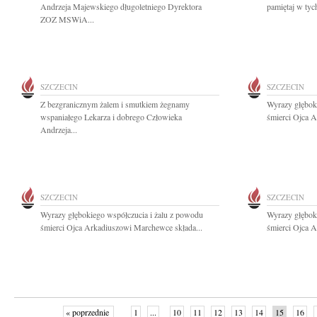
Andrzeja Majewskiego długoletniego Dyrektora
pamiętaj w tych
ZOZ MSWiA...
SZCZECIN
SZCZECIN
Z bezgranicznym żalem i smutkiem żegnamy
Wyrazy głębok
wspaniałego Lekarza i dobrego Człowieka
śmierci Ojca A
Andrzeja...
SZCZECIN
SZCZECIN
Wyrazy głębokiego współczucia i żalu z powodu
Wyrazy głębok
śmierci Ojca Arkadiuszowi Marchewce składa...
śmierci Ojca 
« poprzednie
1
...
10
11
12
13
14
15
16