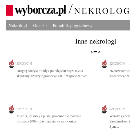
Nekrologi
Odeszli
Poradnik pogrzebowy
Inne nekrologi
SZCZECIN
SZCZECIN
Drogiej Marysi Pundyk po odejściu Męża Rysia
?Koleżance? J
składamy wyrazy ogromnego żalu i wspacia w tych...
serdecznego ws
SZCZECIN
SZCZECIN
Miłości, tęsknoty i pustki pokonać nie można 2
Wyrazy głębok
listopada 2009 roku mija pierwsza rocznica...
Krochmalowi i
Syna...