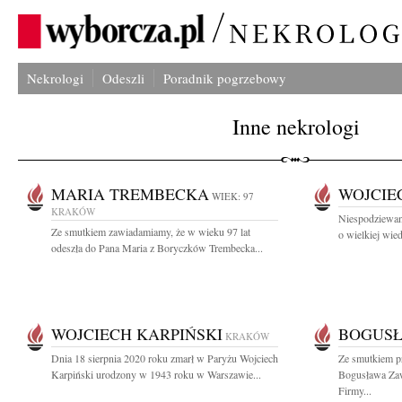
Nekrologi
Odeszli
Poradnik pogrzebowy
Inne nekrologi
MARIA TREMBECKA
WOJCIE
WIEK: 97
KRAKÓW
Niespodziewani
Ze smutkiem zawiadamiamy, że w wieku 97 lat
o wielkiej wied
odeszła do Pana Maria z Boryczków Trembecka...
WOJCIECH KARPIŃSKI
BOGUSŁ
KRAKÓW
Dnia 18 sierpnia 2020 roku zmarł w Paryżu Wojciech
Ze smutkiem p
Karpiński urodzony w 1943 roku w Warszawie...
Bogusława Zaw
Firmy...