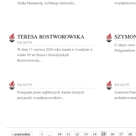
Ziejkę Humanistę, wybitnego historyka...
współpracownik
TERESA ROSTWOROWSKA
SZYMON
KRAKÓW
Z całego serc
W dniu 17 czerwca 2020 roku zmarła w Londynie w
Pielęgniarkom 
wieku 99 lat Teresa z Horodyńskich
Rostworowska...
KRAKÓW
KRAKÓW
Pożegnała grono najbliższych, bardzo licznych
Szanowni Pańs
przyjaciół, współpracowników...
podziękowania 
« poprzednie
1
...
10
11
12
13
14
15
16
17
18