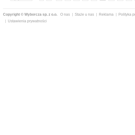
»
Copyright © Wyborcza sp. z o.o.
O nas
Staże u nas
Reklama
Polityka 
Ustawienia prywatności