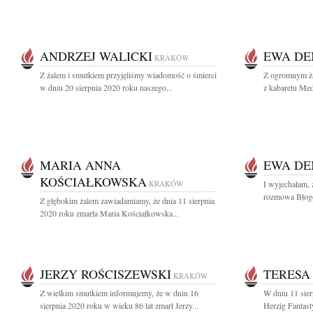
ANDRZEJ WALICKI
EWA D
KRAKÓW
Z żalem i smutkiem przyjęliśmy wiadomość o śmierci
Z ogromnym ża
w dniu 20 sierpnia 2020 roku naszego...
z kabaretu Med
MARIA ANNA
EWA D
KOŚCIAŁKOWSKA
KRAKÓW
I wyjechałam, 
rozmowa Błogo
Z głębokim żalem zawiadamiamy, że dnia 11 sierpnia
2020 roku zmarła Maria Kościałkowska...
JERZY ROŚCISZEWSKI
TERESA
KRAKÓW
Z wielkim smutkiem informujemy, że w dniu 16
W dniu 11 sier
sierpnia 2020 roku w wieku 86 lat zmarł Jerzy...
Herzig Fantast