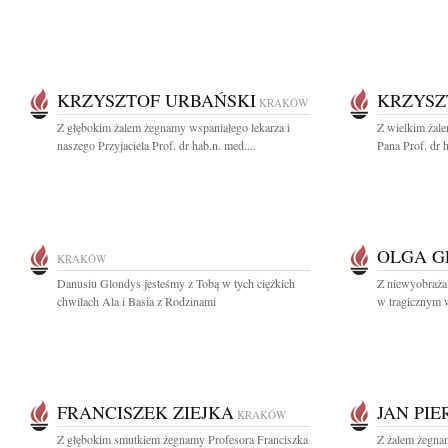
KRZYSZTOF URBAŃSKI
KRZYSZ
KRAKÓW
Z głębokim żalem żegnamy wspaniałego lekarza i
Z wielkim żal
naszego Przyjaciela Prof. dr hab.n. med....
Pana Prof. dr 
OLGA G
KRAKÓW
Danusiu Glondys jesteśmy z Tobą w tych ciężkich
Z niewyobraża
chwilach Ala i Basia z Rodzinami
w tragicznym 
FRANCISZEK ZIEJKA
JAN PIE
KRAKÓW
Z głębokim smutkiem żegnamy Profesora Franciszka
Z żalem żegnam