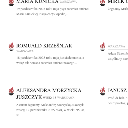
MARIA KUNICKA
MIREK 
WARSZAWA
19 października 2025 roku mija piąta rocznica śmierci
Żegnamy Mirka
Marii Kunickiej Pisała encyklopedie,...
ROMUALD KRZEŚNIAK
WARSZAWA
WARSZAWA
Adam Strzembo
18 października 2025 roku mija już siedemnasta, a
wspólnoty neok
wciąż tak bolesna rocznica śmierci naszego...
ALEKSANDRA MORZYCKA
JANUSZ
JUSZCZYK
WIEK: 95
WARSZAWA
Prof. dr hab. 
neuropatolog, 
Z żalem żegnamy Aleksandrę Morzycką Juszczyk
zmarłą 12 października 2025 roku, w wieku 95 lat,
w...