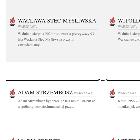
WACŁAWA STEC-MYŚLIWSKA
WITOLD
WARSZAWA
WARSZAWA
W dniu 4 sierpnia 2026 roku zmarła przeżywszy 93
W dniu 1 sierp
lata Wacława Stec-Myśliwska o czym
Warszawie ukoc
zawiadamiamy...
ADAM STRZEMBOSZ
WARSZAWA
WARSZAWA
Adam Strzembosz był przez 32 lata moim Bratem ze
Kasia 1956 - 2
wspólnoty neokatechumenalnej przy...
smutku, jak ze