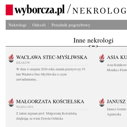
Nekrologi
Odeszli
Poradnik pogrzebowy
Inne nekrologi
WACŁAWA STEC-MYŚLIWSKA
ASIA K
KRAKÓW
Asia Kułakows
W dniu 4 sierpnia 2026 roku zmarła przeżywszy 93
Monika i Piotr
lata Wacława Stec-Myśliwska o czym
zawiadamiamy...
MAŁGORZATA KOŚCIELSKA
JANUSZ
WARSZAWA
Janusz Goetze 
Z żalem żegnam prof. Małgorzatę Kościelską
Agnieszka
dziękując za wiele Dorota Orlińska