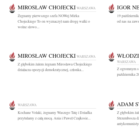
MIROSŁAW CHOJECKI
IGOR N
WARSZAWA
Żegnamy pierwszego szefa NOWej Mirka
19 października
Chojeckiego To on wyznaczył nam drogę walki o
od nas na zaws
wolne słowo...
MIROSŁAW CHOJECKI
WŁODZI
WARSZAWA
WARSZAWA
Z głębokim żalem żegnam Mirosława Chojeckiego
Z ogromnym sm
działacza opozycji demokratycznej, członka...
października 2
ADAM S
WARSZAWA
Kochane Volaki, żegnamy Waszego Tatę i Dziadka
Z głębokim ża
przytulamy z całą mocą. Ania i Paweł Czajkosie...
Strzembosza dz
antykomunistyc