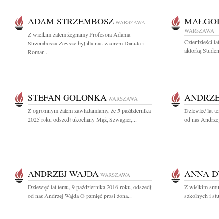
ADAM STRZEMBOSZ
MAŁGOR
WARSZAWA
WARSZAWA
Z wielkim żalem żegnamy Profesora Adama
Czterdzieści l
Strzembosza Zawsze był dla nas wzorem Danuta i
aktorką Studen
Roman...
STEFAN GOLONKA
ANDRZE
WARSZAWA
Z ogromnym żalem zawiadamiamy, że 5 października
Dziewięć lat t
2025 roku odszedł ukochany Mąż, Szwagier,...
od nas Andrzej
ANDRZEJ WAJDA
ANNA 
WARSZAWA
Dziewięć lat temu, 9 października 2016 roku, odszedł
Z wielkim smu
od nas Andrzej Wajda O pamięć prosi żona...
szkolnych i st