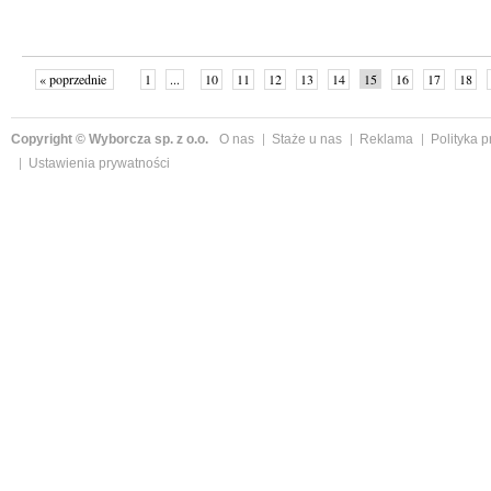
« poprzednie
1
...
10
11
12
13
14
15
16
17
18
»
Copyright © Wyborcza sp. z o.o.
O nas
Staże u nas
Reklama
Polityka 
Ustawienia prywatności