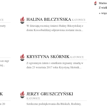
Marius
Z wiel
+ więc
HALINA BILCZYŃSKA
ICE
KATOWICE
 poety
W dziesiątą rocznicę śmierci Haliny Bilczyńskiej z
domu Kossobudzkiej odprawiona zostanie msza...
KRYSTYNA SKÓRNIK
KATOWICE
wsze mgr
Z ogromnym żalem i smutkiem żegnamy zmarłą w
ej...
dniu 23 września 2017 roku Krystynę Skórnik...
AK
JERZY GRUSZCZYŃSKI
KATOWICE
iu 20
Serdeczne podziękowania dla Bliskich, Rodziny,