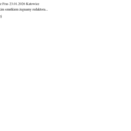
z Fras
23.01.2026
Katowice
kim smutkiem żegnamy redaktora...
ej