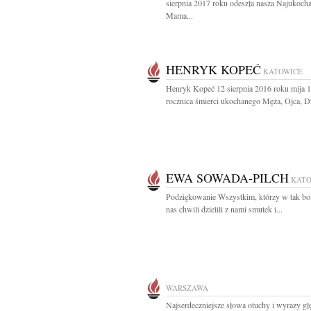
sierpnia 2017 roku odeszła nasza Najukoch
Mama...
HENRYK KOPEĆ
KATOWICE
Henryk Kopeć 12 sierpnia 2016 roku mija 
rocznica śmierci ukochanego Męża, Ojca, Dz
EWA SOWADA-PILCH
KATO
Podziękowanie Wszystkim, którzy w tak bol
nas chwili dzielili z nami smutek i...
WARSZAWA
Najserdeczniejsze słowa otuchy i wyrazy g