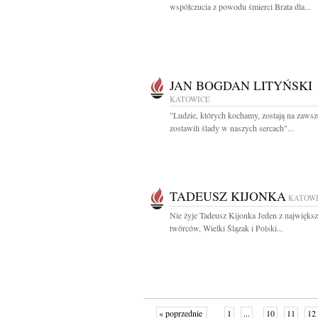
współczucia z powodu śmierci Brata dla...
JAN BOGDAN LITYŃSKI
KATOWICE
"Ludzie, których kochamy, zostają na zawsz
zostawili ślady w naszych sercach"...
TADEUSZ KIJONKA
KATOW
Nie żyje Tadeusz Kijonka Jeden z najwięks
twórców, Wielki Ślązak i Polski...
« poprzednie
1
...
10
11
12