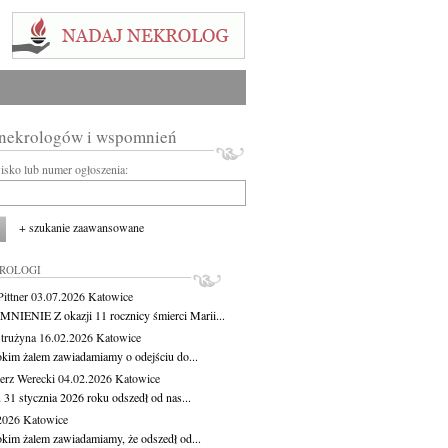
 nekrologów i wspomnień
wisko lub numer ogłoszenia:
+ szukanie zaawansowane
KROLOGI
ittner
03.07.2026
Katowice
IENIE Z okazji 11 rocznicy śmierci Marii...
Strużyna
16.02.2026
Katowice
okim żalem zawiadamiamy o odejściu do...
erz Werecki
04.02.2026
Katowice
 31 stycznia 2026 roku odszedł od nas...
.2026
Katowice
okim żalem zawiadamiamy, że odszedł od...