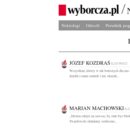
Nekrologi
Odeszli
Poradnik po
JÓZEF KOZDRAŚ
KATOWICE
Wszystkim, którzy w tak bolesnych dla nas
dzielili z nami smutek i żal, okazali...
MARIAN MACHOWSKI
KA
,,Można odejść na zawsze, by stale być blisk
Twardowski składamy serdeczne...