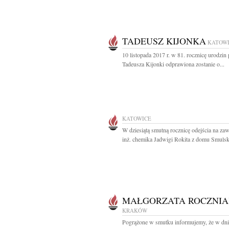
TADEUSZ KIJONKA
KATOW
10 listopada 2017 r. w 81. rocznicę urodzin
Tadeusza Kijonki odprawiona zostanie o...
KATOWICE
W dziesiątą smutną rocznicę odejścia na za
inż. chemika Jadwigi Rokita z domu Smulski
MAŁGORZATA ROCZNI
KRAKÓW
Pogrążone w smutku informujemy, że w dn