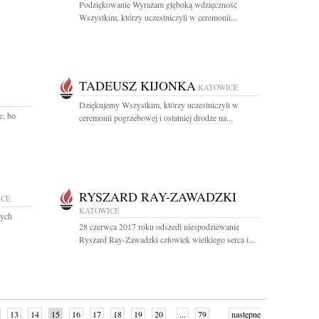
Podziękowanie Wyrażam głęboką wdzięczność
Wszystkim, którzy uczestniczyli w ceremonii...
TADEUSZ KIJONKA
KATOWICE
Dziękujemy Wszystkim, którzy uczestniczyli w
e, bo
ceremonii pogrzebowej i ostatniej drodze na...
RYSZARD RAY-ZAWADZKI
ICE
KATOWICE
zych
28 czerwca 2017 roku odszedł niespodziewanie
Ryszard Ray-Zawadzki człowiek wielkiego serca i...
13
14
15
16
17
18
19
20
...
79
następne