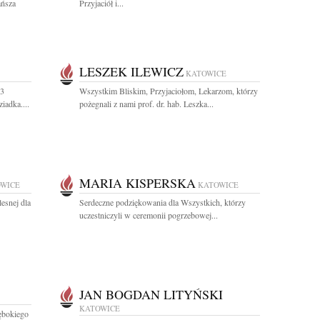
ańsza
Przyjaciół i...
LESZEK ILEWICZ
KATOWICE
13
Wszystkim Bliskim, Przyjaciołom, Lekarzom, którzy
iadka....
pożegnali z nami prof. dr. hab. Leszka...
MARIA KISPERSKA
WICE
KATOWICE
esnej dla
Serdeczne podziękowania dla Wszystkich, którzy
uczestniczyli w ceremonii pogrzebowej...
JAN BOGDAN LITYŃSKI
KATOWICE
łębokiego