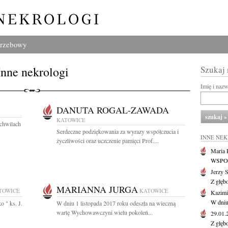
grzebowy
Inne nekrologi
Szukaj
Imię i naz
DANUTA ROGAL-ZAWADA
KATOWICE
 chwilach
Serdeczne podziękowania za wyrazy współczucia i
INNE NE
życzliwości oraz uczczenie pamięci Prof....
Maria P
WSPOMN
Jerzy 
Z głęb
MARIANNA JURGA
TOWICE
KATOWICE
Kazimi
W dniu
o " ks. J.
W dniu 1 listopada 2017 roku odeszła na wieczną
wartę Wychowawczyni wielu pokoleń...
29.01
Z głęb