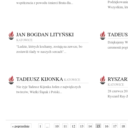
Podziękowanie
współczucia z powodu śmierci Brata dla...
Wszystkim, któ
JAN BOGDAN LITYŃSKI
TADEUS
KATOWICE
Dziękujemy Ws
"Ludzie, których kochamy, zostają na zawsze, bo
ceremonii pogrz
zostawili ślady w naszych sercach"...
TADEUSZ KIJONKA
RYSZAR
KATOWICE
KATOWICE
Nie żyje Tadeusz Kijonka Jeden z największych
28 czerwca 20
twórców, Wielki Ślązak i Polski...
Ryszard Ray-Za
« poprzednie
1
...
10
11
12
13
14
15
16
17
18