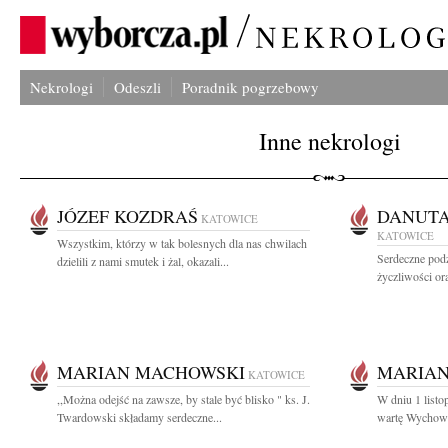
Nekrologi
Odeszli
Poradnik pogrzebowy
Inne nekrologi
JÓZEF KOZDRAŚ
DANUTA
KATOWICE
KATOWICE
Wszystkim, którzy w tak bolesnych dla nas chwilach
Serdeczne pod
dzielili z nami smutek i żal, okazali...
życzliwości ora
MARIAN MACHOWSKI
MARIAN
KATOWICE
,,Można odejść na zawsze, by stale być blisko " ks. J.
W dniu 1 listo
Twardowski składamy serdeczne...
wartę Wychowa