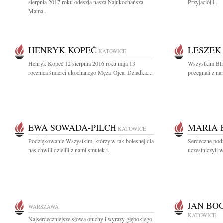
sierpnia 2017 roku odeszła nasza Najukochańsza
Przyjaciół i...
Mama...
HENRYK KOPEĆ
LESZEK
KATOWICE
Henryk Kopeć 12 sierpnia 2016 roku mija 13
Wszystkim Bli
rocznica śmierci ukochanego Męża, Ojca, Dziadka....
pożegnali z nam
EWA SOWADA-PILCH
MARIA 
KATOWICE
Podziękowanie Wszystkim, którzy w tak bolesnej dla
Serdeczne podz
nas chwili dzielili z nami smutek i...
uczestniczyli 
JAN BO
WARSZAWA
KATOWICE
Najserdeczniejsze słowa otuchy i wyrazy głębokiego