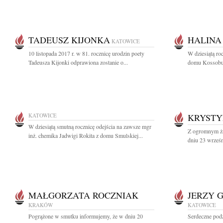
TADEUSZ KIJONKA
HALINA
KATOWICE
10 listopada 2017 r. w 81. rocznicę urodzin poety
W dziesiątą ro
Tadeusza Kijonki odprawiona zostanie o...
domu Kossobud
KATOWICE
KRYSTY
W dziesiątą smutną rocznicę odejścia na zawsze mgr
Z ogromnym ża
inż. chemika Jadwigi Rokita z domu Smulskiej...
dniu 23 wrześn
MAŁGORZATA ROCZNIAK
JERZY 
KRAKÓW
KATOWICE
Pogrążone w smutku informujemy, że w dniu 20
Serdeczne podz