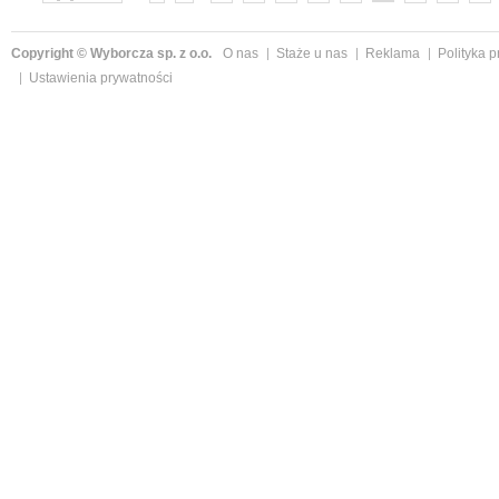
»
Copyright © Wyborcza sp. z o.o.
O nas
Staże u nas
Reklama
Polityka 
Ustawienia prywatności