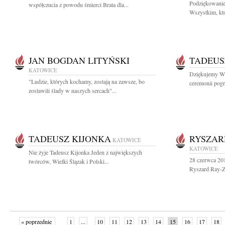
Podziękowanie
współczucia z powodu śmierci Brata dla...
Wszystkim, któ
JAN BOGDAN LITYŃSKI
TADEUS
KATOWICE
Dziękujemy Ws
"Ludzie, których kochamy, zostają na zawsze, bo
ceremonii pogrz
zostawili ślady w naszych sercach"...
TADEUSZ KIJONKA
RYSZAR
KATOWICE
KATOWICE
Nie żyje Tadeusz Kijonka Jeden z największych
28 czerwca 20
twórców, Wielki Ślązak i Polski...
Ryszard Ray-Za
« poprzednie
1
...
10
11
12
13
14
15
16
17
18