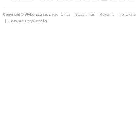
»
Copyright © Wyborcza sp. z o.o.
O nas
Staże u nas
Reklama
Polityka 
Ustawienia prywatności