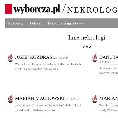
Nekrologi
Odeszli
Poradnik pogrzebowy
Inne nekrologi
JÓZEF KOZDRAŚ
DANUTA
KATOWICE
KATOWICE
Wszystkim, którzy w tak bolesnych dla nas chwilach
Serdeczne pod
dzielili z nami smutek i żal, okazali...
życzliwości ora
MARIAN MACHOWSKI
MARIAN
KATOWICE
,,Można odejść na zawsze, by stale być blisko " ks. J.
W dniu 1 listo
Twardowski składamy serdeczne...
wartę Wychowa