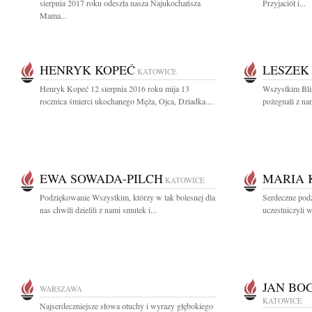
sierpnia 2017 roku odeszła nasza Najukochańsza
Przyjaciół i...
Mama...
HENRYK KOPEĆ
LESZEK
KATOWICE
Henryk Kopeć 12 sierpnia 2016 roku mija 13
Wszystkim Bli
rocznica śmierci ukochanego Męża, Ojca, Dziadka....
pożegnali z nam
EWA SOWADA-PILCH
MARIA 
KATOWICE
Podziękowanie Wszystkim, którzy w tak bolesnej dla
Serdeczne podz
nas chwili dzielili z nami smutek i...
uczestniczyli 
JAN BO
WARSZAWA
KATOWICE
Najserdeczniejsze słowa otuchy i wyrazy głębokiego