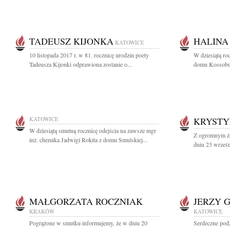
TADEUSZ KIJONKA
HALINA
KATOWICE
10 listopada 2017 r. w 81. rocznicę urodzin poety
W dziesiątą ro
Tadeusza Kijonki odprawiona zostanie o...
domu Kossobud
KATOWICE
KRYSTY
W dziesiątą smutną rocznicę odejścia na zawsze mgr
Z ogromnym ża
inż. chemika Jadwigi Rokita z domu Smulskiej...
dniu 23 wrześn
MAŁGORZATA ROCZNIAK
JERZY 
KRAKÓW
KATOWICE
Pogrążone w smutku informujemy, że w dniu 20
Serdeczne podz