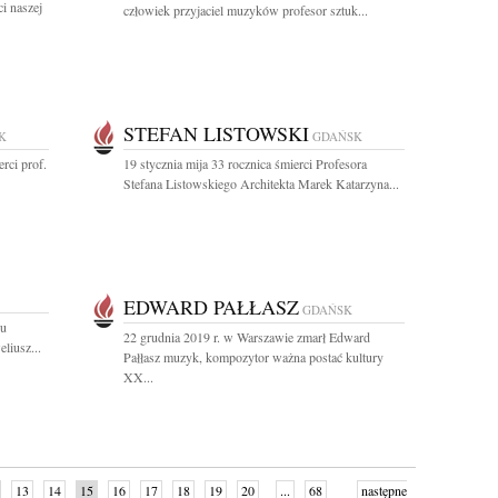
ci naszej
człowiek przyjaciel muzyków profesor sztuk...
STEFAN LISTOWSKI
K
GDAŃSK
rci prof.
19 stycznia mija 33 rocznica śmierci Profesora
Stefana Listowskiego Architekta Marek Katarzyna...
EDWARD PAŁŁASZ
GDAŃSK
zu
22 grudnia 2019 r. w Warszawie zmarł Edward
liusz...
Pałłasz muzyk, kompozytor ważna postać kultury
XX...
13
14
15
16
17
18
19
20
...
68
następne