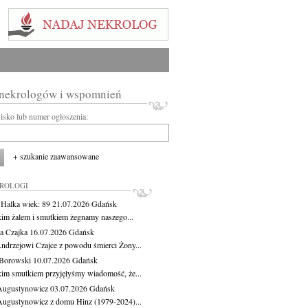
 nekrologów i wspomnień
wisko lub numer ogłoszenia:
+ szukanie zaawansowane
KROLOGI
 Halka
wiek: 89
21.07.2026
Gdańsk
kim żalem i smutkiem żegnamy naszego...
a Czajka
16.07.2026
Gdańsk
ndrzejowi Czajce z powodu śmierci Żony...
Borowski
10.07.2026
Gdańsk
kim smutkiem przyjęłyśmy wiadomość, że...
Augustynowicz
03.07.2026
Gdańsk
Augustynowicz z domu Hinz (1979-2024)...