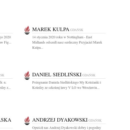
MAREK KULPA
GDAŃSK
ego 2020
14 stycznia 2020 roku w Nottingham - East
w Fig...
Midlands odszedł nasz serdeczny Przyjaciel Marek
Kulpa...
DANIEL SIEDLIŃSKI
SK
GDAŃSK
r. n.
Pożegnanie Daniela Siedlińskiego My Koleżanki i
dzy z...
Koledzy ze szkolenj ławy V LO we Wrocławiu...
LSKA
ANDRZEJ DYAKOWSKI
GDAŃSK
Opuścił nas Andrzej Dyakowski dobry i pogodny