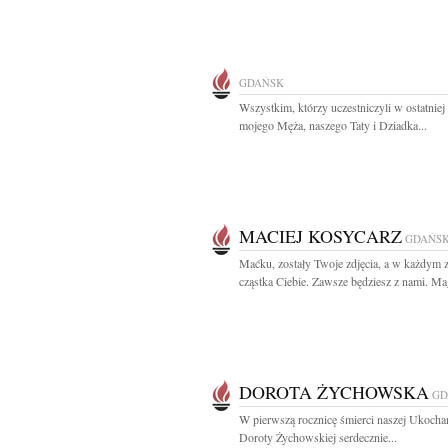
GDAŃSK
Wszystkim, którzy uczestniczyli w ostatniej
mojego Męża, naszego Taty i Dziadka...
MACIEJ KOSYCARZ
GDAŃS
Maćku, zostały Twoje zdjęcia, a w każdym z
cząstka Ciebie. Zawsze będziesz z nami. Mag
DOROTA ŻYCHOWSKA
GD
W pierwszą rocznicę śmierci naszej Ukocha
Doroty Żychowskiej serdecznie...