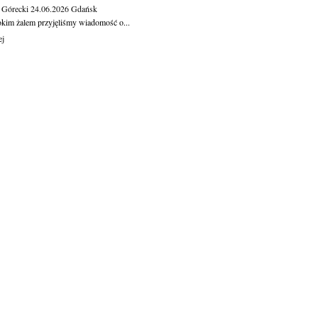
 Górecki
24.06.2026
Gdańsk
okim żalem przyjęliśmy wiadomość o...
ej