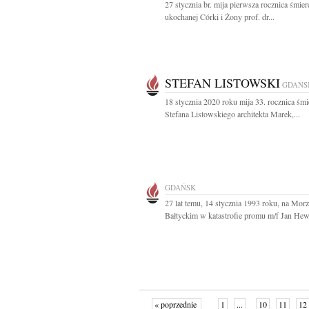
27 stycznia br. mija pierwsza rocznica śmier
ukochanej Córki i Żony prof. dr...
STEFAN LISTOWSKI
GDAŃS
18 stycznia 2020 roku mija 33. rocznica śmie
Stefana Listowskiego architekta Marek,...
GDAŃSK
27 lat temu, 14 stycznia 1993 roku, na Mor
Bałtyckim w katastrofie promu m/f Jan Hewe
« poprzednie
1
...
10
11
12