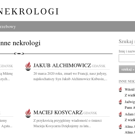
grzebowy
Inne nekrologi
Szukaj
Imię i naz
JAKUB ALCHIMOWICZ
GDAŃSK
GDAŃSK
ą Milenę
20 marca 2020 roku, zmarł we Francji, nasz jedyny,
zych...
najukochańszy Syn Jakub Alchimowicz Kubusiu,...
INNE NE
Witold
Z wiel
Jadwig
Panu A
MACIEJ KOSYCARZ
K
GDAŃSK
Adam 
Z wiel
ziemy
Z przykrością przyjęliśmy wiadomość o śmierci
 Agata...
Macieja Kosycarza Dziękujemy za lata...
Alina 
Alina 