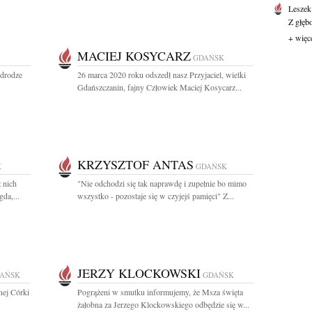
Leszek
Z głęb
+ więc
MACIEJ KOSYCARZ
GDAŃSK
 drodze
26 marca 2020 roku odszedł nasz Przyjaciel, wielki
Gdańszczanin, fajny Człowiek Maciej Kosycarz...
KRZYSZTOF ANTAS
K
GDAŃSK
 nich
"Nie odchodzi się tak naprawdę i zupełnie bo mimo
da,...
wszystko - pozostaje się w czyjejś pamięci" Z...
JERZY KLOCKOWSKI
AŃSK
GDAŃSK
nej Córki
Pogrążeni w smutku informujemy, że Msza święta
żałobna za Jerzego Klockowskiego odbędzie się w...