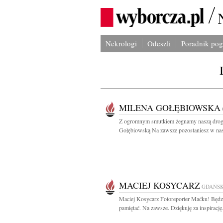
Nekrologi
Odeszli
Poradnik po
MILENA GOŁĘBIOWSKA
Z ogromnym smutkiem żegnamy naszą drog
Gołębiowską Na zawsze pozostaniesz w nas
MACIEJ KOSYCARZ
GDAŃS
Maciej Kosycarz Fotoreporter Maćku! Będ
pamiętać. Na zawsze. Dziękuję za inspirację.