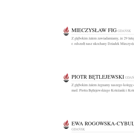
MIECZYSŁAW FIG
GDAŃSK
Z głębokim żalem zawiadamiamy, że 29 lut
r. odszedł nasz ukochany Dziadek Mieczysła
PIOTR BĘTLEJEWSKI
GDAŃ
Z głębokim żalem żegnamy naszego kolegę d
med. Piotra Bętlejewskiego Koleżanki i Kole
EWA ROGOWSKA-CYBU
GDAŃSK