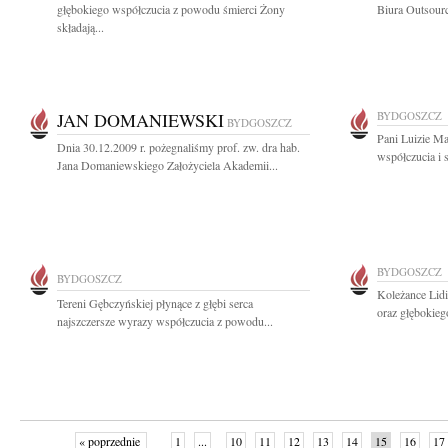
głębokiego współczucia z powodu śmierci Żony
Biura Outsourc
składają...
JAN DOMANIEWSKI
BYDGOSZCZ
BYDGOSZCZ
Pani Luizie M
Dnia 30.12.2009 r. pożegnaliśmy prof. zw. dra hab.
współczucia i 
Jana Domaniewskiego Założyciela Akademii...
BYDGOSZCZ
BYDGOSZCZ
Koleżance Lidi
Tereni Gębczyńskiej płynące z głębi serca
oraz głębokieg
najszczersze wyrazy współczucia z powodu...
« poprzednie
1
...
10
11
12
13
14
15
16
17