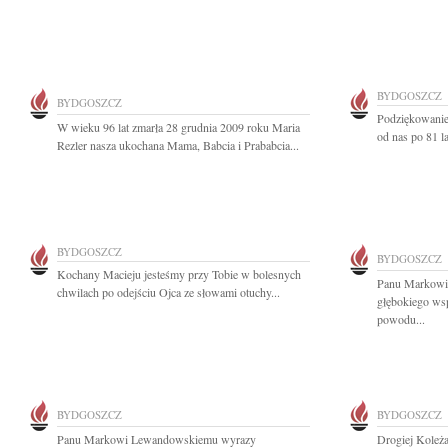
BYDGOSZCZ
BYDGOSZCZ
Podziękowanie
W wieku 96 lat zmarła 28 grudnia 2009 roku Maria
od nas po 81 l
Rezler nasza ukochana Mama, Babcia i Prababcia...
BYDGOSZCZ
BYDGOSZCZ
Kochany Macieju jesteśmy przy Tobie w bolesnych
Panu Markowi
chwilach po odejściu Ojca ze słowami otuchy...
głębokiego wsp
powodu...
BYDGOSZCZ
BYDGOSZCZ
Panu Markowi Lewandowskiemu wyrazy
Drogiej Koleż