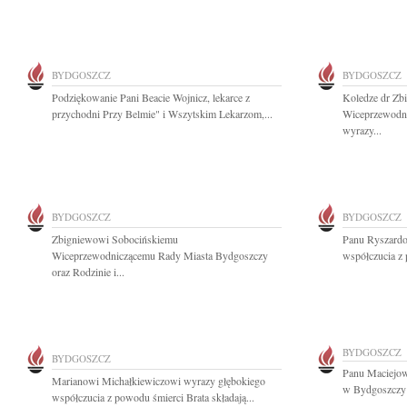
BYDGOSZCZ
BYDGOSZCZ
Podziękowanie Pani Beacie Wojnicz, lekarce z
Koledze dr Zb
przychodni Przy Belmie" i Wszytskim Lekarzom,...
Wiceprzewodn
wyrazy...
BYDGOSZCZ
BYDGOSZCZ
Zbigniewowi Sobocińskiemu
Panu Ryszardo
Wiceprzewodniczącemu Rady Miasta Bydgoszczy
współczucia z 
oraz Rodzinie i...
BYDGOSZCZ
BYDGOSZCZ
Panu Maciejow
Marianowi Michałkiewiczowi wyrazy głębokiego
w Bydgoszczy 
współczucia z powodu śmierci Brata składają...