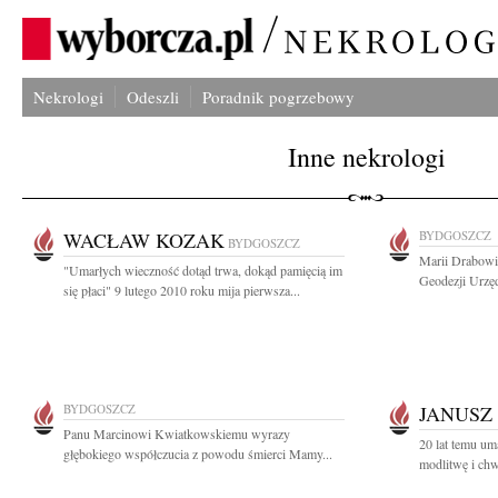
Nekrologi
Odeszli
Poradnik pogrzebowy
Inne nekrologi
WACŁAW KOZAK
BYDGOSZCZ
BYDGOSZCZ
Marii Drabowic
"Umarłych wieczność dotąd trwa, dokąd pamięcią im
Geodezji Urzęd
się płaci" 9 lutego 2010 roku mija pierwsza...
BYDGOSZCZ
JANUSZ
Panu Marcinowi Kwiatkowskiemu wyrazy
20 lat temu u
głębokiego współczucia z powodu śmierci Mamy...
modlitwę i chw