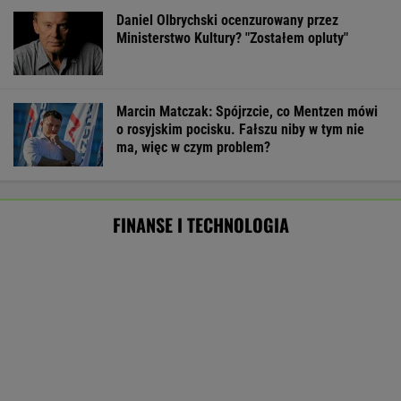
Były szef PIP szuka pracy. Prosi
o radę. "Jakiej domagać się pensji?".
Podpowiadamy
SUBSKRYPCJA