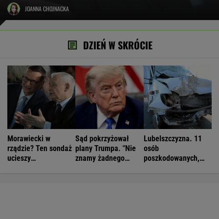
JOANNA CHOJNACKA
DZIEŃ W SKRÓCIE
Morawiecki w
Sąd pokrzyżował
Lubelszczyzna. 11
rządzie? Ten sondaż
plany Trumpa. "Nie
osób
ucieszy
znamy żadnego
poszkodowanych,
Kaczyńskiego
przypadku w historii"
droga całkowicie
zablokowana