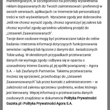
marketingowych, w szczególności na potrzeby wyświetlania
reklam dopasowanych do Twoich zainteresowań i preferencji w
swoich serwisach, aplikacjach i w Internecie lub personalizacji
treści w nich wyświetlanych. Wyrażenie zgody jest dobrowolne.
Jeśli nie chcesz wyrazić zgody, chcesz ograniczyć jej zakres lub
chcesz wycofać zgodę uprzednio udzieloną przejdź do
„Ustawień Zaawansowanych”.
Twoje dane osobowe mogą być przetwarzane także do celów
badania i mierzenia informacji dotyczących funkcjonowania
serwisów i aplikacji lub łączone z danymi dot. świadczonych
Tobie usług. W określonych przypadkach przetwarzanie
danych nie wymaga zgody i odbywa się w oparciu o
uzasadniony interes Gazeta.pl, jej spółki powiązanej – Agora
S.A. – lub Zaufanych Partnerów. Takiemu przetwarzaniu
możesz się sprzeciwić, przechodząc do „Ustawień
Zaawansowanych” lub przez kontakt z administratorem – w
zależności od zakresu sprzeciwu i podmiotu, wobec którego
jest kierowany. Więcej informacji o przetwarzaniu danych
Tajemniczy most na granicy Rosji. Ukraina bije
osobowych znajdziesz w dokumencie
Polityka Prywatności
na alarm
Gazeta.pl
i
Polityka Prywatności Agora S.A.