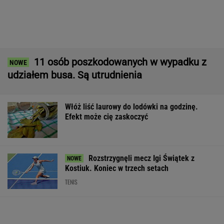
Pytamy o 15 osób, których wstyd nie znać.
Wiesz, z czego słyną?
Najgorszy film 2026 roku już w kinach. Trudno
w nim szukać zalet
Nowe informacje o mężczyźnie spod Śnieżki.