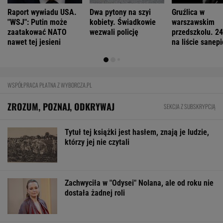
1,5 tys. zł za adopcję psa. Nie trzeba
nawet mieszkać w tej gminie
BIZNES
Pierwszy etap GAT zakończony. To
strategiczna inwestycja dla polskiego
eksportu
MATERIAŁ PROMOCYJNY
Starzejąca się Polska uwalnia tysiące lokali.
Co czeka rynek?