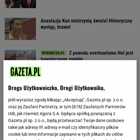
Anastazja Kuś mistrzynią świata! Historyczny
występ, brawo!
Z powodu overtourismu Hel jest
turystycznym zombie
SUBSKRYPCJA
Wyremontują hotel dla posłów.
Droga Użytkowniczko, Drogi Użytkowniku,
Przejdzie "lifting" za 1,3 mln zł
jeśli wyrazisz zgodę klikając „Akceptuję”, Gazeta.pl sp. z o.o.
oraz jej Zaufani Partnerzy, w tym [
676
] Zaufanych Partnerów
IAB, jak również Agora S.A. będąca spółką powiązaną z
Starzejąca się Polska uwalnia tysiące lokali.
Gazeta.pl sp. z o.o., będą przetwarzać Twoje dane osobowe
Co czeka rynek?
takie jak adresy IP, adresy e-mail czy identyfikatory plików
DANIEL MAIKOWSKI
cookie lub inne informacje zapisane w tych plikach do celów