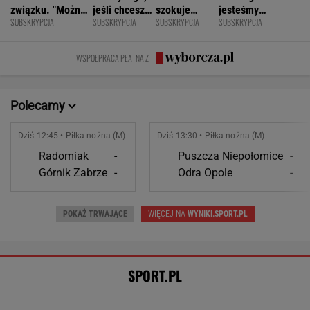
Rozstrzygnęli mecz Igi Świątek z
Kostiuk. Koniec w trzech setach
TENIS
Anastazja Kuś mistrzynią świata! Historyczny
występ, brawo!
LEKKOATLETYKA