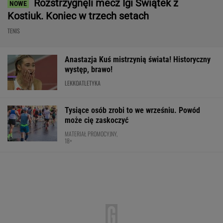
MATERIAŁ PROMOCYJNY
Mistrzyni olimpijska kończy karierę. To żona
znanego piłkarza
Pilne wieści z Toronto! Znamy godzinę meczu
Iga Świątek - Marta Kostiuk
TENIS
Trudno uwierzyć w to, co zrobił Hurkacz w
Montrealu. Miał już piłki meczowe
TENIS
Nie ma wątpliwości, że to nowy król
segmentu. I jeszcze ta oferta - WOW! X3 z
Bawarii robi szał na drogach
MATERIAŁ PROMOCYJNY