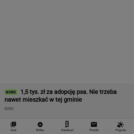
Najlepszy smartwatch? Ta marka pozostawia
konkurencję w tyle! Technologie? Na medal!
REKLAMA CENEO
Nie tylko zaćmienie Słońca. Sierpień zamieni
niebo w scenę niezwykłych widowisk
BIZNES
"Teraz wiemy". Naukowcy odkryli nowe
zagrożenie związane z mikroplastikiem
BIZNES
Quiz
Wideo
Gazeta.pl
Poczta
Pogoda