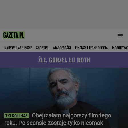
NAJPOPULARNIEJSZE
SPORT.PL
WIADOMOŚCI
FINANSE I TECHNOLOGIA
MOTORYZA
ŹLE, GORZEJ, ELI ROTH
Obejrzałam najgorszy film tego
roku. Po seansie zostaje tylko niesmak