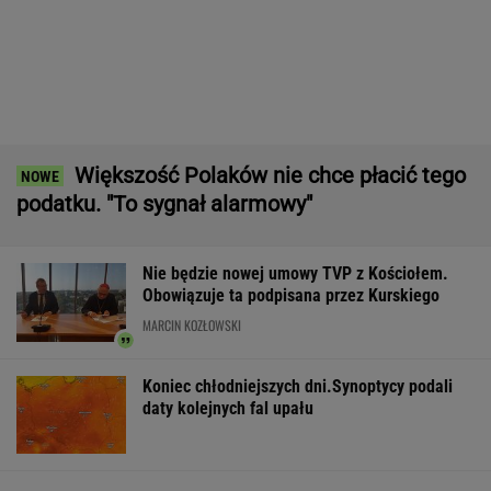
mają siedem postulatów
Wyniki Lotto 07.08.2026 - EkstraPensja,
EkstraPremia, EuroJackpot, Kaskada,
MiniLotto, MultiMulti
Tysiące osób zrobi to we wrześniu. Powód
może cię zaskoczyć
MATERIAŁ PROMOCYJNY,
18+
Zerwana linia energetyczna na Podlasiu.
Żandarmeria sprawdza śmigłowiec