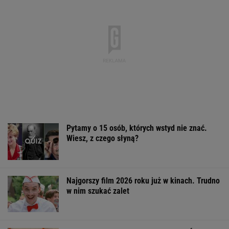
To Polak
Ile w sierpniu? Tyle zapłacimy za benzynę,
LPG i diesla
MOTO NEWS
Nowy sondaż. Polacy nie chcą powrotu
Morawieckiego
Sandały Keen to synonim wakacyjnego
komfortu - teraz tańsze o niemal 100 zł
OFERTY AVANTI24