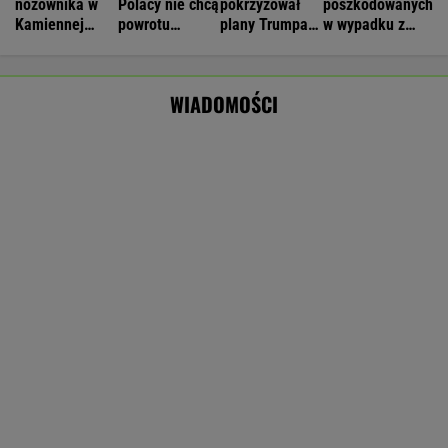
Czeska policja ustaliła tożsamość mężczyzny
spod Śnieżki. To Polak
Manifestacja w Warszawie. Organizatorzy