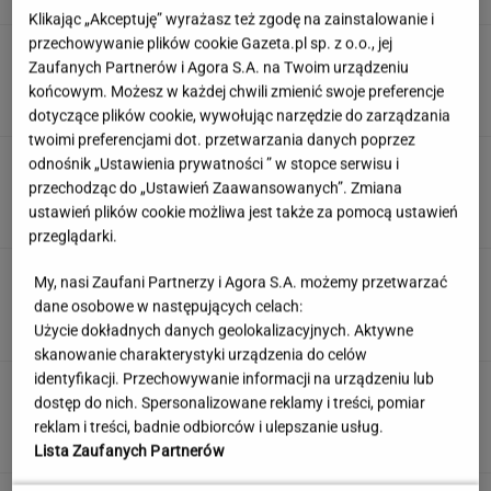
Klikając „Akceptuję” wyrażasz też zgodę na zainstalowanie i
przechowywanie plików cookie Gazeta.pl sp. z o.o., jej
Dostałeś taki list z banku? Lepiej go nie
Zaufanych Partnerów i Agora S.A. na Twoim urządzeniu
ignorować
końcowym. Możesz w każdej chwili zmienić swoje preferencje
dotyczące plików cookie, wywołując narzędzie do zarządzania
twoimi preferencjami dot. przetwarzania danych poprzez
Rozwiąż quiz geograficzny i dopasuj miasto do
odnośnik „Ustawienia prywatności ” w stopce serwisu i
państwa. Zdobędziesz 9/13?
przechodząc do „Ustawień Zaawansowanych”. Zmiana
ustawień plików cookie możliwa jest także za pomocą ustawień
przeglądarki.
Jedno przekonanie może utrudniać życie
My, nasi Zaufani Partnerzy i Agora S.A. możemy przetwarzać
osobom z astygmatyzmem. Zwłaszcza latem
dane osobowe w następujących celach:
MATERIAŁ PROMOCYJNY
Użycie dokładnych danych geolokalizacyjnych. Aktywne
skanowanie charakterystyki urządzenia do celów
identyfikacji. Przechowywanie informacji na urządzeniu lub
Partnerka Litewki po jego
dostęp do nich. Spersonalizowane reklamy i treści, pomiar
śmierci: Niektórzy zlecieli się jak sępy
reklam i treści, badnie odbiorców i ulepszanie usług.
SUBSKRYPCJA
Lista Zaufanych Partnerów