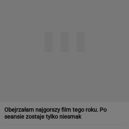
Obejrzałam najgorszy film tego roku. Po
seansie zostaje tylko niesmak
Specjalista ostrzega przed
pocketingiem. Skutki mogą być dotkliwe
"Patrz w talerz, a nie w cycki". Jak długo
jeszcze matki będą to znosić
SUBSKRYPCJA