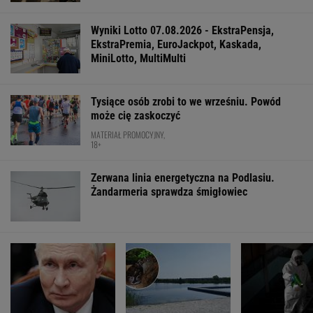
Daniel Olbrychski ocenzurowany przez
Ministerstwo Kultury? "Zostałem opluty"
Marcin Matczak: Spójrzcie, co Mentzen mówi
o rosyjskim pocisku. Fałszu niby w tym nie
ma, więc w czym problem?
FINANSE I TECHNOLOGIA