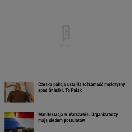
Raport wywiadu USA.
Dwa pytony na szyi
Gruźlica w
"WSJ": Putin może
kobiety. Świadkowie
warszawskim
zaatakować NATO
wezwali policję
przedszkolu. 24
nawet tej jesieni
na liście sanep
WSPÓŁPRACA PŁATNA Z WYBORCZA.PL
ZROZUM, POZNAJ, ODKRYWAJ
SEKCJA Z SUBSKRYPCJĄ
Tytuł tej książki jest hasłem, znają je ludzie,
którzy jej nie czytali
Zachwyciła w "Odysei" Nolana, ale od roku nie
dostała żadnej roli