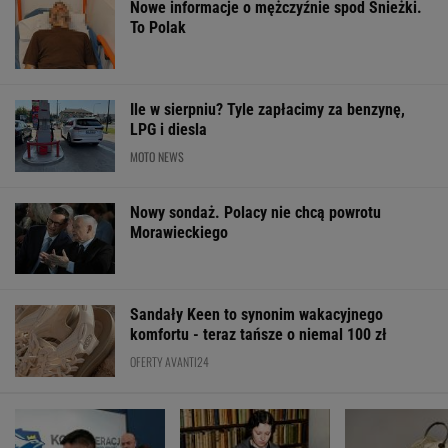
ZUS dopłaca
Zwodniczy quiz dla
Dlaczego warto
Ukraińcom do
oczytanych. Wskażesz
spryskać klucze
emerytur.
prawdziwy tytuł
octem? Sztuczk
Konfederacja grzmi,
książki?
której mało kto
ale zapomina o ważnej
rzeczy
ŻYĆ LEPIEJ
Samotność w
Unikaj tego,
"Proud"
Dlaczego
związku. "Można
jeśli chcesz
szokuje
jesteśmy