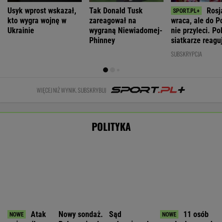
Większość Polaków nie chce płacić tego
podatku. "To sygnał alarmowy"
Nie będzie nowej umowy TVP z Kościołem.
Obowiązuje ta podpisana przez Kurskiego
MARCIN KOZŁOWSKI
Koniec chłodniejszych dni.Synoptycy podali
daty kolejnych fal upału