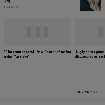
20 lat temu pokazali, że w Polsce też można
"Nigdy na sto proce
zrobić "Amerykę"
dlaczego Zosia zac
ZOBACZ WSZYSTKIE
Wybierz miasto
PEŁNA POGODA
Załaduj ponownie
Jakość powietrza:
-
Ciśnienie:
Opady:
Zachmurzenie:
-
-%
-%