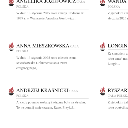
ANGELIKA JÓZEFOWICZ
WANDA
CAŁA
POLSKA
POLSKA
W dniu 13 stycznia 2025 roku zmarła urodzona w
Z głębokim sm
1939 r. w Warszawie Angelika Józefowicz...
stycznia 2025 
ANNA MIESZKOWSKA
LONGIN
CAŁA
POLSKA
Ze smutkiem z
W dniu 13 stycznia 2025 roku odeszła Anna
roku zmarł nas
Mieszkowska Dokumentalistka teatru
Longin...
emigracyjnego,...
ANDRZEJ KRAŚNICKI
RYSZAR
CAŁA
POLSKA
CAŁA POLSK
A kiedy po mnie zostaną Skórzane buty na strychu,
Z głębokim ża
To wspomnij mnie czasem, Rano. Przyjdź...
roku opuścił n