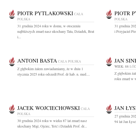
PIOTR PYTLAKOWSKI
PIOTR 
CAŁA
POLSKA
POLSKA
31 grudnia 2024 roku w domu, w otoczeniu
31 grudnia 202
najbliższych zmarł nasz ukochany Tata, Dziadek, Brat
i Przyjaciel Pi
i...
ANTONI BASTA
JAN SIN
CAŁA POLSKA
WIEK: 88
ŁÓ
Z głębokim żalem zawiadamiamy, że w dniu 1
Z głębokim ża
stycznia 2025 roku odszedł Prof. dr hab. n. med....
roku zmarł w w
JACEK WOJCIECHOWSKI
JAN ŁY
CAŁA
POLSKA
27 grudnia 20
30 grudnia 2024 roku w wieku 87 lat zmarł nasz
94 lat Jan Łyse
ukochany Mąż, Ojciec, Teść i Dziadek Prof. dr...