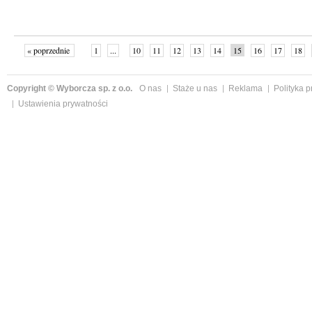
« poprzednie
1
...
10
11
12
13
14
15
16
17
18
»
Copyright © Wyborcza sp. z o.o.
O nas
Staże u nas
Reklama
Polityka 
Ustawienia prywatności