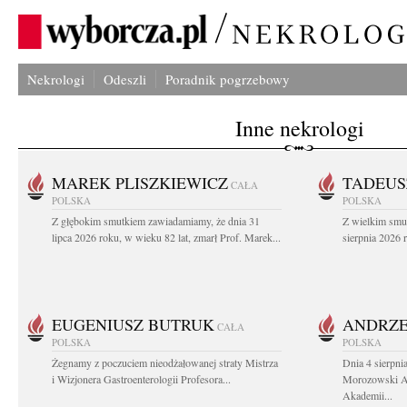
Nekrologi
Odeszli
Poradnik pogrzebowy
Inne nekrologi
MAREK PLISZKIEWICZ
TADEUS
CAŁA
POLSKA
POLSKA
Z głębokim smutkiem zawiadamiamy, że dnia 31
Z wielkim smu
lipca 2026 roku, w wieku 82 lat, zmarł Prof. Marek...
sierpnia 2026 r
EUGENIUSZ BUTRUK
ANDRZE
CAŁA
POLSKA
POLSKA
Żegnamy z poczuciem nieodżałowanej straty Mistrza
Dnia 4 sierpni
i Wizjonera Gastroenterologii Profesora...
Morozowski Ab
Akademii...