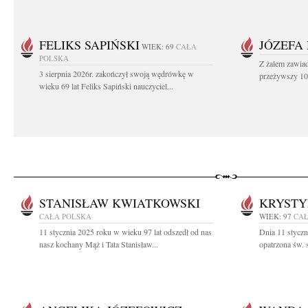
FELIKS SAPIŃSKI
JÓZEFA
WIEK: 69
CAŁA
POLSKA
Z żalem zawiad
3 sierpnia 2026r. zakończył swoją wędrówkę w
przeżywszy 104
wieku 69 lat Feliks Sapiński nauczyciel...
STANISŁAW KWIATKOWSKI
KRYST
CAŁA POLSKA
WIEK: 97
CAŁ
11 stycznia 2025 roku w wieku 97 lat odszedł od nas
Dnia 11 styczn
nasz kochany Mąż i Tata Stanisław...
opatrzona św. 