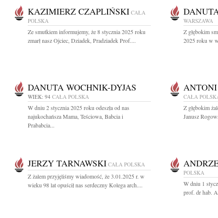
KAZIMIERZ CZAPLIŃSKI
DANUT
CAŁA
POLSKA
WARSZAWA
Ze smutkiem informujemy, że 8 stycznia 2025 roku
Z głębokim sm
zmarł nasz Ojciec, Dziadek, Pradziadek Prof....
2025 roku w wi
DANUTA WOCHNIK-DYJAS
ANTONI
WIEK: 94
CAŁA POLSKA
CAŁA POLSK
W dniu 2 stycznia 2025 roku odeszła od nas
Z głębokim ża
najukochańsza Mama, Teściowa, Babcia i
Janusz Rogowsk
Prababcia...
JERZY TARNAWSKI
ANDRZE
CAŁA POLSKA
POLSKA
Z żalem przyjęliśmy wiadomość, że 3.01.2025 r. w
W dniu 1 stycz
wieku 98 lat opuścił nas serdeczny Kolega arch....
prof. dr hab. 