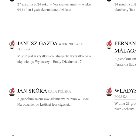
27 grudnia 2024 roku w Warszawie zmarł w wieku
24 grudnia 202
94 lat Jan Łysek dziennikarz, działacz...
ukochany Tata 
JANUSZ GAZDA
FERNAN
WIEK: 90
CAŁA
POLSKA
MÁLAG
Miłość jest wszystkim co istnieje To wszystko co o
Z głębokim sm
niej wiemy; Wystarczy - Emily Dickinson 17...
Fernanda Eduar
JAN SKÓRA
WŁADYS
CAŁA POLSKA
POLSKA
Z głębokim żalem zawiadamiamy, że rano w Boże
W dniu 21 grud
Narodzenie, po krótkiej lecz ciężkiej...
nasz kochany T