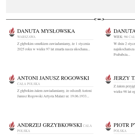
DANUTA MYSŁOWSKA
DANUTA
WARSZAWA
WIEK: 94
CAŁ
Z głębokim smutkiem zawiadamiamy, że 1 stycznia
W dniu 2 stycz
2025 roku w wieku 97 lat zmarła nasza ukochana...
najukochańsza
Prababcia...
ANTONI JANUSZ ROGOWSKI
JERZY 
CAŁA POLSKA
Z żalem przyję
Z głębokim żalem zawiadamiamy, że odszedł Antoni
wieku 98 lat op
Janusz Rogowski Artysta Malarz ur. 19.06.1933...
ANDRZEJ GRZYBKOWSKI
PIOTR 
CAŁA
POLSKA
POLSKA