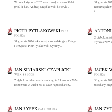
W dniu 1 stycznia 2025 roku zmarł w wieku 90 lat
31 grudnia 20
prof. dr hab. Andrzej Grzybkowski historyk...
najbliższych z
i...
PIOTR PYTLAKOWSKI
ANTONI
CAŁA
POLSKA
Z głębokim ża
31 grudnia 2024 roku zmarł nasz redakcyjny Kolega
stycznia 2025 r
i Przyjaciel Piotr Pytlakowski wybitny...
JAN SINIARSKI-CZAPLICKI
JACEK 
WIEK: 88
ŁÓDŹ
POLSKA
Z głębokim żalem zawiadamiamy, że 23 grudnia 2024
30 grudnia 202
roku zmarł w wieku 88 lat Nasz najukochańszy...
ukochany Mąż, 
JAN ŁYSEK
JAN ŻY
CAŁA POLSKA