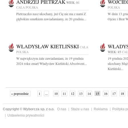
ANDRZEJ PIETRZAK
WOJCIE
WIEK: 81
CAŁA POLSKA
POLSKA
Pietrzaczku nasz ukochany, już Cię nie ma z nami Z
W dniu 13 gru
głębokim smutkiem zawiadamiamy, że 20 grudnia...
Ojciec i Brat W
WŁADYSŁAW KIETLIŃSKI
WŁADYS
CAŁA
POLSKA
WIEK: 85
CAŁ
W największym żalu zawiadamiam, że 19 grudnia
19 grudnia 202
2024 roku zmarł Władysław Kietliński Absolwent...
ukochany Mąż,
Kietliński...
« poprzednie
1
...
10
11
12
13
14
15
16
17
18
»
Copyright © Wyborcza sp. z o.o.
O nas
Staże u nas
Reklama
Polityka 
Ustawienia prywatności