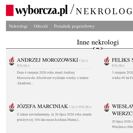
Nekrologi
Odeszli
Poradnik pogrzebowy
Inne nekrologi
ANDRZEJ MOROZOWSKI
FELIKS 
CAŁA
POLSKA
POLSKA
Dnia 4 sierpnia 2026 roku zmarł Andrzej
3 sierpnia 20
Morozowski Absolwent wydziału wiedzy o teatrze
wieku 69 lat Fe
Akademii...
JÓZEFA MARCINIAK
WIESŁA
CAŁA POLSKA
WIERZ
Z żalem zawiadamiamy, że 26 lipca 2026 roku zmarła
przeżywszy 104 lata nasza kochana Mama i...
20 lipca 2026 r
Wiesława (Sła