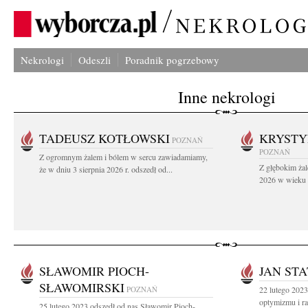
Nekrologi
Odeszli
Poradnik pogrzebowy
Inne nekrologi
TADEUSZ KOTŁOWSKI
KRYST
POZNAŃ
POZNAŃ
Z ogromnym żalem i bólem w sercu zawiadamiamy,
Z głębokim żal
że w dniu 3 sierpnia 2026 r. odszedł od...
2026 w wieku 9
SŁAWOMIR PIOCH-
JAN ST
SŁAWOMIRSKI
POZNAŃ
22 lutego 2023
optymizmu i ra
25 lutego 2023 odszedł od nas Sławomir Pioch-