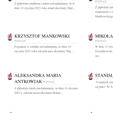
POZNAŃ
Z głębokim smutkiem i żalem zawiadamiamy, że w
Z głębokim żal
dniu 19 stycznia 2023 roku zmarł ukochany Mąż,...
wiadomość o śm
Mańkowskiego.
KRZYSZTOF MAŃKOWSKI
MIKOŁA
POZNAŃ
POZNAŃ
Pogrążeni w smutku zawiadamiamy, że dnia 19
W dniu 15 styc
stycznia 2023 roku odszedł nasz ukochany Wuj...
Szczepkowski 
się...
ALEKSANDRA MARIA
STANIS
ANTKOWIAK
POZNAŃ
"Umarłych wie
się płaci" W. 
Z głębokim żalem zawiadamiamy, że dnia 16 stycznia
2023 r. odeszła nasza ukochana Mama,...