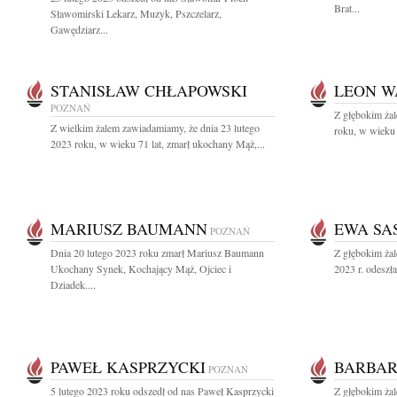
Brat...
Sławomirski Lekarz, Muzyk, Pszczelarz,
Gawędziarz...
STANISŁAW CHŁAPOWSKI
LEON W
POZNAŃ
Z głębokim ża
Z wielkim żalem zawiadamiamy, że dnia 23 lutego
roku, w wieku 
2023 roku, w wieku 71 lat, zmarł ukochany Mąż,...
MARIUSZ BAUMANN
EWA SA
POZNAŃ
Dnia 20 lutego 2023 roku zmarł Mariusz Baumann
Z głębokim żal
Ukochany Synek, Kochający Mąż, Ojciec i
2023 r. odeszł
Dziadek....
PAWEŁ KASPRZYCKI
BARBAR
POZNAŃ
5 lutego 2023 roku odszedł od nas Paweł Kasprzycki
Z głębokim ża