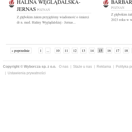
HALINA WĘGLĄDALSKA-
BARBAR
JERNAS
POZNAŃ
POZNAŃ
Z głębokim żal
Z głębokim żalem przyjęliśmy wiadomość o śmierci
2023 roku w wi
dr n. med. Haliny Wyglądalskiej - Jernas...
« poprzednie
1
...
10
11
12
13
14
15
16
17
18
»
Copyright © Wyborcza sp. z o.o.
O nas
Staże u nas
Reklama
Polityka 
Ustawienia prywatności