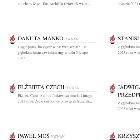
ukochany Mąż i Tata Architekt Człowiek wielu...
stycznia 2023 
DANUTA MAŃKO
STANIS
POZNAŃ
Ciągle jesteś, bo żyjesz w naszych sercach... z
Z głębokim żal
głębokim żalem zawiadamiamy w dniu 5 lutego
2023 roku w wi
2023...
ELŻBIETA CZECH
JADWIG
POZNAŃ
PRZEDP
Elżbieta Czech z domu Jankowska zmarła 1 lutego
2023 roku. Życie zawodowe poświęciła leczeniu...
Z głębokim ża
2023 roku w wi
PAWEŁ MOŚ
KRZYSZ
POZNAŃ