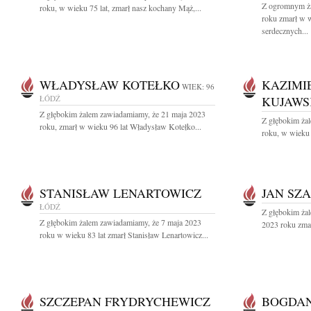
Z ogromnym ża
roku, w wieku 75 lat, zmarł nasz kochany Mąż,...
roku zmarł w w
serdecznych...
WŁADYSŁAW KOTEŁKO
KAZIMI
WIEK: 96
ŁÓDŹ
KUJAWS
Z głębokim żalem zawiadamiamy, że 21 maja 2023
Z głębokim ża
roku, zmarł w wieku 96 lat Władysław Kotełko...
roku, w wieku 
STANISŁAW LENARTOWICZ
JAN SZ
ŁÓDŹ
Z głębokim ża
Z głębokim żalem zawiadamiamy, że 7 maja 2023
2023 roku zmar
roku w wieku 83 lat zmarł Stanisław Lenartowicz...
SZCZEPAN FRYDRYCHEWICZ
BOGDAN