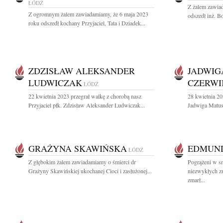
ŁÓDŹ
Z żalem zawiad
Z ogromnym żalem zawiadamiamy, że 6 maja 2023
odszedł inż. B
roku odszedł kochany Przyjaciel, Tata i Dziadek...
ZDZISŁAW ALEKSANDER
JADWIG
LUDWICZAK
CZERWI
ŁÓDŹ
22 kwietnia 2023 przegrał walkę z chorobą nasz
28 kwietnia 20
Przyjaciel płk. Zdzisław Aleksander Ludwiczak...
Jadwiga Matus
GRAŻYNA SKAWIŃSKA
EDMUND
ŁÓDŹ
Z głębokim żalem zawiadamiamy o śmierci dr
Pogrążeni w s
Grażyny Skawińskiej ukochanej Cioci i zasłużonej...
niezwykłych zm
zmarł...