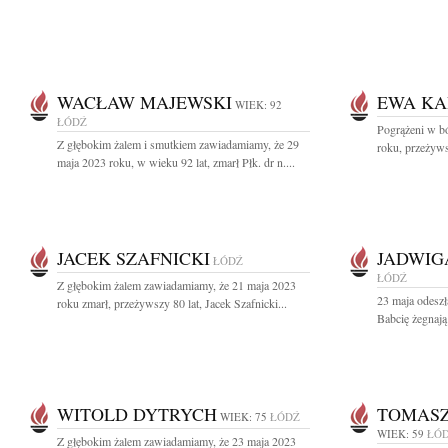
WACŁAW MAJEWSKI
EWA KA
WIEK: 92
ŁÓDŹ
Pogrążeni w b
Z głębokim żalem i smutkiem zawiadamiamy, że 29
roku, przeżywsz
maja 2023 roku, w wieku 92 lat, zmarł Płk. dr n....
JACEK SZAFNICKI
JADWIG
ŁÓDŹ
ŁÓDŹ
Z głębokim żalem zawiadamiamy, że 21 maja 2023
23 maja odesz
roku zmarł, przeżywszy 80 lat, Jacek Szafnicki...
Babcię żegnają 
WITOLD DYTRYCH
TOMASZ
WIEK: 75
ŁÓDŹ
WIEK: 59
ŁÓ
Z głębokim żalem zawiadamiamy, że 23 maja 2023