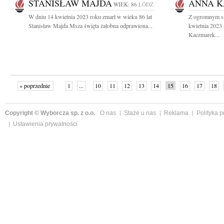
STANISŁAW MAJDA
ANNA 
WIEK: 86
ŁÓDŹ
W dniu 14 kwietnia 2023 roku zmarł w wieku 86 lat
Z ogromnym s
Stanisław Majda Msza święta żałobna odprawiona...
kwietnia 2023
Kaczmarek...
« poprzednie
1
...
10
11
12
13
14
15
16
17
18
»
Copyright © Wyborcza sp. z o.o.
O nas
Staże u nas
Reklama
Polityka 
Ustawienia prywatności