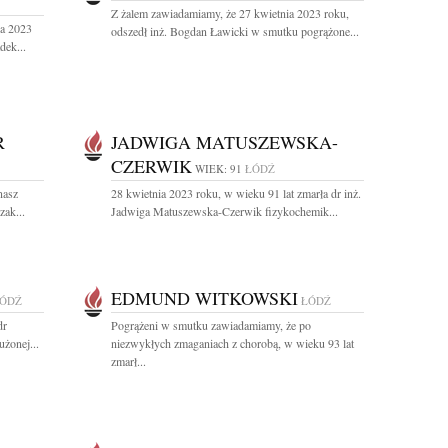
Z żalem zawiadamiamy, że 27 kwietnia 2023 roku,
a 2023
odszedł inż. Bogdan Ławicki w smutku pogrążone...
dek...
R
JADWIGA MATUSZEWSKA-
CZERWIK
WIEK: 91
ŁÓDŹ
nasz
28 kwietnia 2023 roku, w wieku 91 lat zmarła dr inż.
zak...
Jadwiga Matuszewska-Czerwik fizykochemik...
EDMUND WITKOWSKI
ÓDŹ
ŁÓDŹ
dr
Pogrążeni w smutku zawiadamiamy, że po
użonej...
niezwykłych zmaganiach z chorobą, w wieku 93 lat
zmarł...