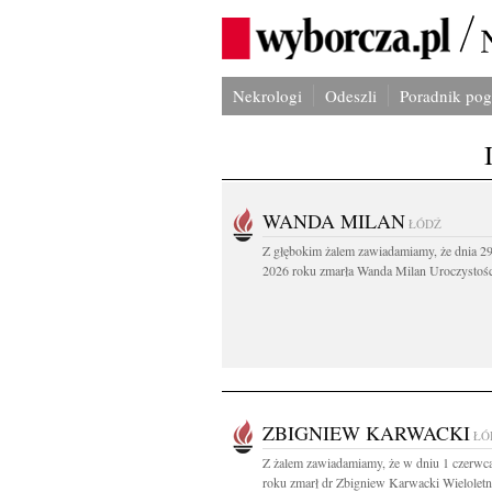
Nekrologi
Odeszli
Poradnik po
WANDA MILAN
ŁÓDŹ
Z głębokim żalem zawiadamiamy, że dnia 29
2026 roku zmarła Wanda Milan Uroczystości
ZBIGNIEW KARWACKI
ŁÓ
Z żalem zawiadamiamy, że w dniu 1 czerwc
roku zmarł dr Zbigniew Karwacki Wieloletni