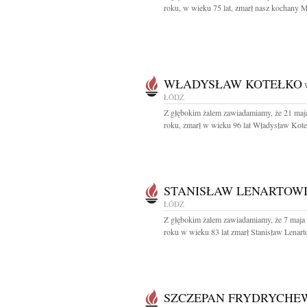
roku, w wieku 75 lat, zmarł nasz kochany Mą
WŁADYSŁAW KOTEŁKO
ŁÓDŹ
Z głębokim żalem zawiadamiamy, że 21 maj
roku, zmarł w wieku 96 lat Władysław Koteł
STANISŁAW LENARTOW
ŁÓDŹ
Z głębokim żalem zawiadamiamy, że 7 maja
roku w wieku 83 lat zmarł Stanisław Lenarto
SZCZEPAN FRYDRYCHE