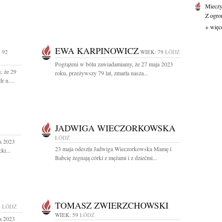
Mieczy
Z ogro
+ więc
EWA KARPINOWICZ
 92
WIEK: 79
ŁÓDŹ
Pogrążeni w bólu zawiadamiamy, że 27 maja 2023
, że 29
roku, przeżywszy 79 lat, zmarła nasza...
r n....
JADWIGA WIECZORKOWSKA
ŁÓDŹ
a 2023
23 maja odeszła Jadwiga Wieczorkowska Mamę i
ki...
Babcię żegnają córki z mężami i z dziećmi...
TOMASZ ZWIERZCHOWSKI
5
ŁÓDŹ
WIEK: 59
ŁÓDŹ
a 2023