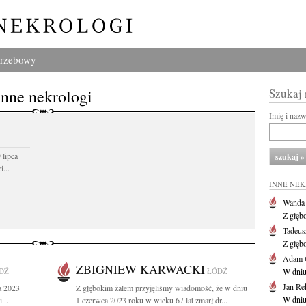
grzebowy
Inne nekrologi
Szukaj
Imię i naz
 lipca
...
INNE NE
Wanda
Z głęb
Tadeus
Z głęb
Adam 
ZBIGNIEW KARWACKI
DŹ
ŁÓDŹ
W dniu 
Jan Re
a 2023
Z głębokim żalem przyjęliśmy wiadomość, że w dniu
W dniu
...
1 czerwca 2023 roku w wieku 67 lat zmarł dr...