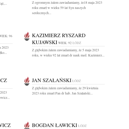
Z ogromnym żalem zawiadamiamy, że18 maja 2023
ż,...
roku zmarł w wieku 59 lat Syn naszych
serdecznych...
KAZIMIERZ RYSZARD
WIEK: 96
KUJAWSKI
WIEK: 92
ŁÓDŹ
a 2023
Z głębokim żalem zawiadamiamy, że 5 maja 2023
ko...
roku, w wieku 92 lat zmarł dr nauk med. Kazimierz...
ICZ
JAN SZAŁAŃSKI
ŁÓDŹ
Z głębokim żalem zawiadamiamy, że 29 kwietnia
 2023
2023 roku zmarł Pan dr hab. Jan Szałański...
wicz...
WICZ
BOGDAN ŁAWICKI
ŁÓDŹ