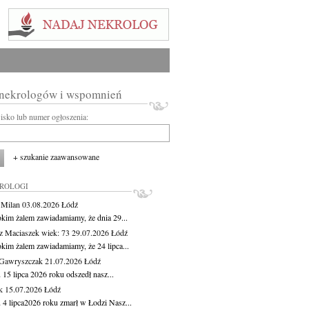
 nekrologów i wspomnień
wisko lub numer ogłoszenia:
+ szukanie zaawansowane
KROLOGI
 Milan
03.08.2026
Łódź
okim żalem zawiadamiamy, że dnia 29...
z Maciaszek
wiek: 73
29.07.2026
Łódź
okim żalem zawiadamiamy, że 24 lipca...
Gawryszczak
21.07.2026
Łódź
15 lipca 2026 roku odszedł nasz...
k
15.07.2026
Łódź
 4 lipca2026 roku zmarł w Łodzi Nasz...