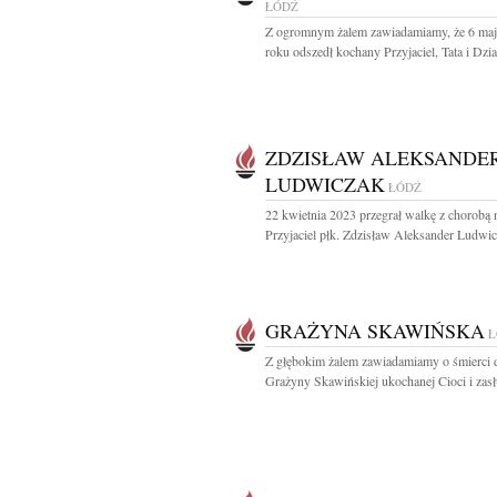
ŁÓDŹ
Z ogromnym żalem zawiadamiamy, że 6 maj
roku odszedł kochany Przyjaciel, Tata i Dzia
ZDZISŁAW ALEKSANDE
LUDWICZAK
ŁÓDŹ
22 kwietnia 2023 przegrał walkę z chorobą 
Przyjaciel płk. Zdzisław Aleksander Ludwic
GRAŻYNA SKAWIŃSKA
Ł
Z głębokim żalem zawiadamiamy o śmierci 
Grażyny Skawińskiej ukochanej Cioci i zasł