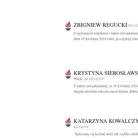
ZBIGNIEW REGUCKI
KRA
Z ogromnym smutkiem i żalem zawiadamia
dniu 19 kwietnia 2024 roku, po ciężkiej chor
KRYSTYNA SIEROSŁAW
WIEK: 84
KRAKÓW
Z żalem zawiadamiamy, że 19 kwietnia 202
długiej chorobie odeszła nasza Mama, Babcia
KATARZYNA KOWALCZ
KRAKÓW
"Śpieszmy się kochać ludzi tak szybko odch