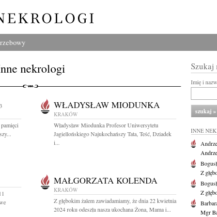
grzebowy
Inne nekrologi
Szukaj
Imię i naz
WŁADYSŁAW MIODUNKA
3
KRAKÓW
 pamięci
Władysław Miodunka Profesor Uniwersytetu
INNE NE
zy...
Jagiellońskiego Najukochańszy Tata, Teść, Dziadek
i...
Andrze
Andrzej
Bogus
Z głęb
MAŁGORZATA KOLENDA
Bogus
KRAKÓW
Z głęb
11
Z głębokim żalem zawiadamiamy, że dnia 22 kwietnia
owe
Barbar
2024 roku odeszła nasza ukochana Żona, Mama i...
Mgr Ba