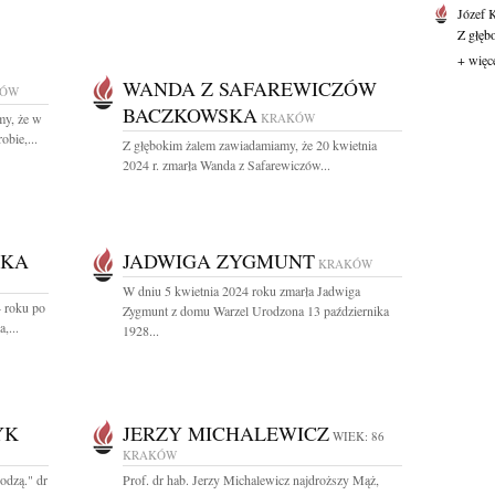
Józef 
Z głęb
+ więc
WANDA Z SAFAREWICZÓW
KÓW
BACZKOWSKA
my, że w
KRAKÓW
obie,...
Z głębokim żalem zawiadamiamy, że 20 kwietnia
2024 r. zmarła Wanda z Safarewiczów...
SKA
JADWIGA ZYGMUNT
KRAKÓW
W dniu 5 kwietnia 2024 roku zmarła Jadwiga
4 roku po
Zygmunt z domu Warzel Urodzona 13 października
,...
1928...
YK
JERZY MICHALEWICZ
WIEK: 86
KRAKÓW
odzą." dr
Prof. dr hab. Jerzy Michalewicz najdroższy Mąż,