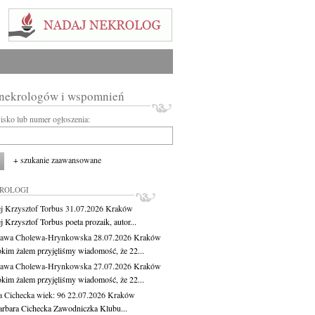
 nekrologów i wspomnień
wisko lub numer ogłoszenia:
+ szukanie zaawansowane
KROLOGI
j Krzysztof Torbus
31.07.2026
Kraków
 Krzysztof Torbus poeta prozaik, autor...
ława Cholewa-Hrynkowska
28.07.2026
Kraków
okim żalem przyjęliśmy wiadomość, że 22...
ława Cholewa-Hrynkowska
27.07.2026
Kraków
okim żalem przyjęliśmy wiadomość, że 22...
a Cichecka
wiek: 96
22.07.2026
Kraków
rbara Cichecka Zawodniczka Klubu...