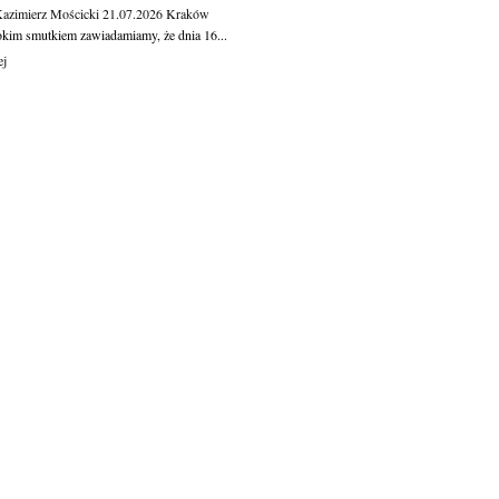
Kazimierz Mościcki
21.07.2026
Kraków
okim smutkiem zawiadamiamy, że dnia 16...
ej