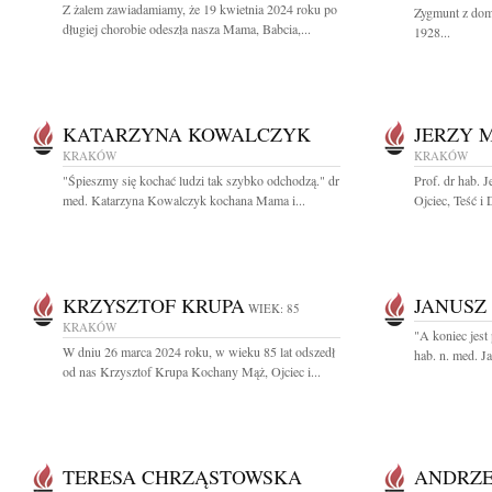
Z żalem zawiadamiamy, że 19 kwietnia 2024 roku po
Zygmunt z dom
długiej chorobie odeszła nasza Mama, Babcia,...
1928...
KATARZYNA KOWALCZYK
JERZY 
KRAKÓW
KRAKÓW
"Śpieszmy się kochać ludzi tak szybko odchodzą." dr
Prof. dr hab. 
med. Katarzyna Kowalczyk kochana Mama i...
Ojciec, Teść i 
KRZYSZTOF KRUPA
JANUSZ
WIEK: 85
KRAKÓW
"A koniec jest 
W dniu 26 marca 2024 roku, w wieku 85 lat odszedł
hab. n. med. J
od nas Krzysztof Krupa Kochany Mąż, Ojciec i...
TERESA CHRZĄSTOWSKA
ANDRZE