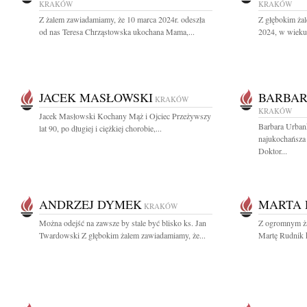
KRAKÓW
KRAKÓW
Z żalem zawiadamiamy, że 10 marca 2024r. odeszła
Z głębokim ża
od nas Teresa Chrząstowska ukochana Mama,...
2024, w wieku 
JACEK MASŁOWSKI
BARBA
KRAKÓW
KRAKÓW
Jacek Masłowski Kochany Mąż i Ojciec Przeżywszy
Barbara Urban
lat 90, po długiej i ciężkiej chorobie,...
najukochańsza
Doktor...
ANDRZEJ DYMEK
MARTA 
KRAKÓW
Można odejść na zawsze by stale być blisko ks. Jan
Z ogromnym ża
Twardowski Z głębokim żalem zawiadamiamy, że...
Martę Rudnik k