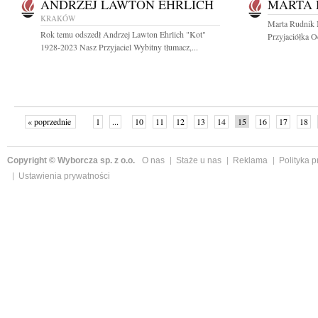
ANDRZEJ LAWTON EHRLICH
MARTA 
KRAKÓW
Marta Rudnik 
Rok temu odszedł Andrzej Lawton Ehrlich "Kot"
Przyjaciółka O
1928-2023 Nasz Przyjaciel Wybitny tłumacz,...
« poprzednie
1
...
10
11
12
13
14
15
16
17
18
»
Copyright © Wyborcza sp. z o.o.
O nas
Staże u nas
Reklama
Polityka 
Ustawienia prywatności