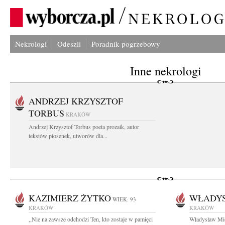
Nekrologi
Odeszli
Poradnik pogrzebowy
Inne nekrologi
ANDRZEJ KRZYSZTOF
TORBUS
KRAKÓW
Andrzej Krzysztof Torbus poeta prozaik, autor
tekstów piosenek, utworów dla...
KAZIMIERZ ŻYTKO
WŁADY
WIEK: 93
KRAKÓW
KRAKÓW
,,Nie na zawsze odchodzi Ten, kto zostaje w pamięci
Władysław Mio