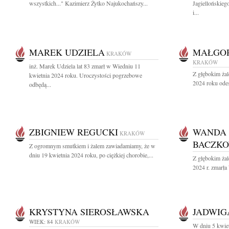
wszystkich..." Kazimierz Żytko Najukochańszy...
Jagiellońskieg
i...
MAREK UDZIELA
MAŁGO
KRAKÓW
KRAKÓW
inż. Marek Udziela lat 83 zmarł w Wiedniu 11
Z głębokim żal
kwietnia 2024 roku. Uroczystości pogrzebowe
2024 roku odes
odbędą...
ZBIGNIEW REGUCKI
WANDA 
KRAKÓW
BACZK
Z ogromnym smutkiem i żalem zawiadamiamy, że w
dniu 19 kwietnia 2024 roku, po ciężkiej chorobie,...
Z głębokim ża
2024 r. zmarła
KRYSTYNA SIEROSŁAWSKA
JADWIG
WIEK: 84
KRAKÓW
W dniu 5 kwie