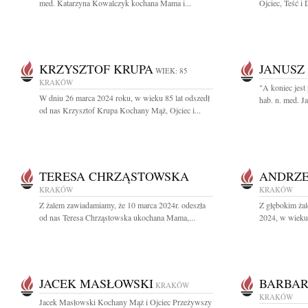
med. Katarzyna Kowalczyk kochana Mama i...
Ojciec, Teść i 
KRZYSZTOF KRUPA
JANUSZ
WIEK: 85
KRAKÓW
"A koniec jest 
W dniu 26 marca 2024 roku, w wieku 85 lat odszedł
hab. n. med. J
od nas Krzysztof Krupa Kochany Mąż, Ojciec i...
TERESA CHRZĄSTOWSKA
ANDRZE
KRAKÓW
KRAKÓW
Z żalem zawiadamiamy, że 10 marca 2024r. odeszła
Z głębokim ża
od nas Teresa Chrząstowska ukochana Mama,...
2024, w wieku 
JACEK MASŁOWSKI
BARBA
KRAKÓW
KRAKÓW
Jacek Masłowski Kochany Mąż i Ojciec Przeżywszy