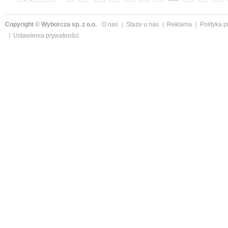
»
Copyright © Wyborcza sp. z o.o.
O nas
Staże u nas
Reklama
Polityka 
Ustawienia prywatności