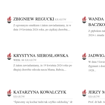
ZBIGNIEW REGUCKI
WANDA 
KRAKÓW
BACZK
Z ogromnym smutkiem i żalem zawiadamiamy, że w
dniu 19 kwietnia 2024 roku, po ciężkiej chorobie,...
Z głębokim ża
2024 r. zmarła
KRYSTYNA SIEROSŁAWSKA
JADWIG
WIEK: 84
KRAKÓW
W dniu 5 kwie
Z żalem zawiadamiamy, że 19 kwietnia 2024 roku po
Zygmunt z dom
długiej chorobie odeszła nasza Mama, Babcia,...
1928...
KATARZYNA KOWALCZYK
JERZY 
KRAKÓW
KRAKÓW
"Śpieszmy się kochać ludzi tak szybko odchodzą." dr
Prof. dr hab. 