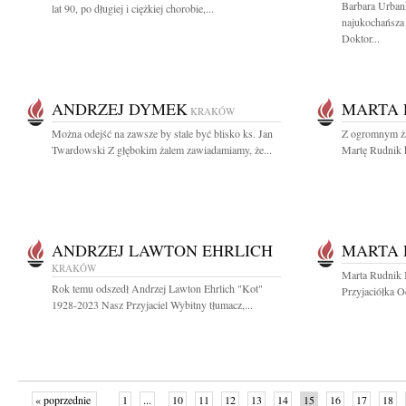
Barbara Urban
lat 90, po długiej i ciężkiej chorobie,...
najukochańsza
Doktor...
ANDRZEJ DYMEK
MARTA 
KRAKÓW
Można odejść na zawsze by stale być blisko ks. Jan
Z ogromnym ża
Twardowski Z głębokim żalem zawiadamiamy, że...
Martę Rudnik k
ANDRZEJ LAWTON EHRLICH
MARTA 
KRAKÓW
Marta Rudnik 
Rok temu odszedł Andrzej Lawton Ehrlich "Kot"
Przyjaciółka O
1928-2023 Nasz Przyjaciel Wybitny tłumacz,...
« poprzednie
1
...
10
11
12
13
14
15
16
17
18