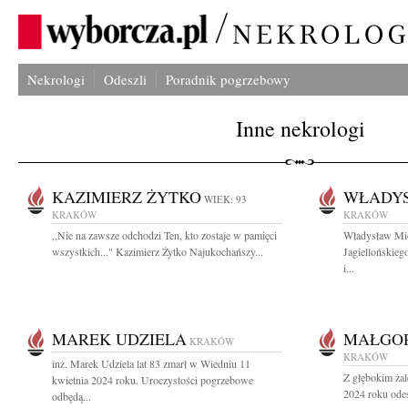
Nekrologi
Odeszli
Poradnik pogrzebowy
Inne nekrologi
KAZIMIERZ ŻYTKO
WŁADY
WIEK: 93
KRAKÓW
KRAKÓW
,,Nie na zawsze odchodzi Ten, kto zostaje w pamięci
Władysław Mio
wszystkich..." Kazimierz Żytko Najukochańszy...
Jagiellońskieg
i...
MAREK UDZIELA
MAŁGO
KRAKÓW
KRAKÓW
inż. Marek Udziela lat 83 zmarł w Wiedniu 11
Z głębokim żal
kwietnia 2024 roku. Uroczystości pogrzebowe
2024 roku odes
odbędą...