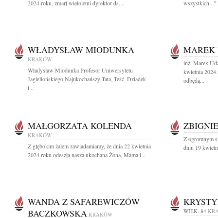
2024 roku, zmarł wieloletni dyrektor ds....
wszystkich..."
WŁADYSŁAW MIODUNKA
MAREK 
KRAKÓW
inż. Marek Udz
Władysław Miodunka Profesor Uniwersytetu
kwietnia 2024
Jagiellońskiego Najukochańszy Tata, Teść, Dziadek
odbędą...
i...
MAŁGORZATA KOLENDA
ZBIGNI
KRAKÓW
Z ogromnym sm
Z głębokim żalem zawiadamiamy, że dnia 22 kwietnia
dniu 19 kwietni
2024 roku odeszła nasza ukochana Żona, Mama i...
WANDA Z SAFAREWICZÓW
KRYSTY
BACZKOWSKA
WIEK: 84
KR
KRAKÓW