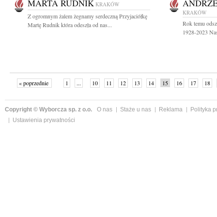
MARTA RUDNIK
ANDRZE
KRAKÓW
KRAKÓW
Z ogromnym żalem żegnamy serdeczną Przyjaciółkę
Rok temu odsz
Martę Rudnik która odeszła od nas...
1928-2023 Nasz
« poprzednie
1
...
10
11
12
13
14
15
16
17
18
»
Copyright © Wyborcza sp. z o.o.
O nas
Staże u nas
Reklama
Polityka 
Ustawienia prywatności