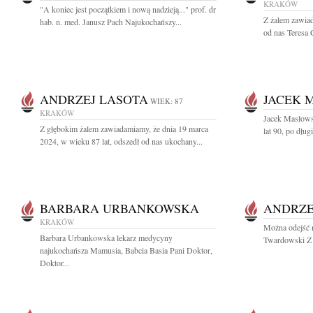
KRAKÓW
"A koniec jest początkiem i nową nadzieją..." prof. dr
Z żalem zawiad
hab. n. med. Janusz Pach Najukochańszy...
od nas Teresa
ANDRZEJ LASOTA
JACEK 
WIEK: 87
KRAKÓW
Jacek Masłows
Z głębokim żalem zawiadamiamy, że dnia 19 marca
lat 90, po długi
2024, w wieku 87 lat, odszedł od nas ukochany...
BARBARA URBANKOWSKA
ANDRZE
KRAKÓW
Można odejść n
Barbara Urbankowska lekarz medycyny
Twardowski Z 
najukochańsza Mamusia, Babcia Basia Pani Doktor,
Doktor...