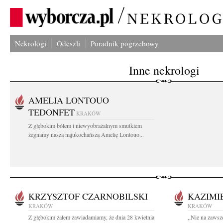
Nekrologi
Odeszli
Poradnik pogrzebowy
Inne nekrologi
AMELIA LONTOUO
TEDONFET
KRAKÓW
Z głębokim bólem i niewyobrażalnym smutkiem
żegnamy naszą najukochańszą Amelię Lontouo...
KRZYSZTOF CZARNOBILSKI
KAZIMI
KRAKÓW
KRAKÓW
Z głębokim żalem zawiadamiamy, że dnia 28 kwietnia
,,Nie na zawsz