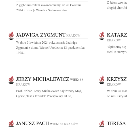
Z żalem zawia
Z głębokim żalem zawiadamiamy, że 20 kwietnia
długiej chorob
2024 r. zmarła Wanda z Safarewiczów...
JADWIGA ZYGMUNT
KATAR
KRAKÓW
KRAKÓW
W dniu 5 kwietnia 2024 roku zmarła Jadwiga
"Śpieszmy się 
Zygmunt z domu Warzel Urodzona 13 października
med. Katarzyn
1928...
JERZY MICHALEWICZ
KRZYSZ
WIEK: 86
KRAKÓW
KRAKÓW
Prof. dr hab. Jerzy Michalewicz najdroższy Mąż,
W dniu 26 marc
Ojciec, Teść i Dziadek Przeżywszy lat 86,...
od nas Krzyszt
JANUSZ PACH
TERESA
WIEK: 88
KRAKÓW