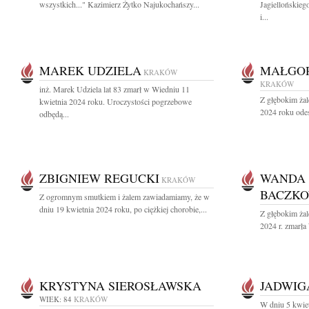
wszystkich..." Kazimierz Żytko Najukochańszy...
Jagiellońskieg
i...
MAREK UDZIELA
MAŁGO
KRAKÓW
KRAKÓW
inż. Marek Udziela lat 83 zmarł w Wiedniu 11
Z głębokim żal
kwietnia 2024 roku. Uroczystości pogrzebowe
2024 roku odes
odbędą...
ZBIGNIEW REGUCKI
WANDA 
KRAKÓW
BACZK
Z ogromnym smutkiem i żalem zawiadamiamy, że w
dniu 19 kwietnia 2024 roku, po ciężkiej chorobie,...
Z głębokim ża
2024 r. zmarła
KRYSTYNA SIEROSŁAWSKA
JADWIG
WIEK: 84
KRAKÓW
W dniu 5 kwie