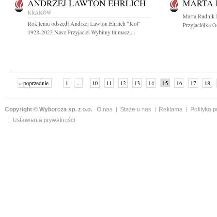
ANDRZEJ LAWTON EHRLICH
MARTA 
KRAKÓW
Marta Rudnik 
Rok temu odszedł Andrzej Lawton Ehrlich "Kot"
Przyjaciółka O
1928-2023 Nasz Przyjaciel Wybitny tłumacz,...
« poprzednie
1
...
10
11
12
13
14
15
16
17
18
»
Copyright © Wyborcza sp. z o.o.
O nas
Staże u nas
Reklama
Polityka 
Ustawienia prywatności