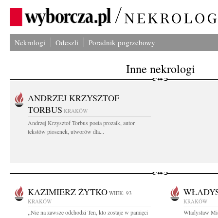
Nekrologi
Odeszli
Poradnik pogrzebowy
Inne nekrologi
ANDRZEJ KRZYSZTOF
TORBUS
KRAKÓW
Andrzej Krzysztof Torbus poeta prozaik, autor
tekstów piosenek, utworów dla...
KAZIMIERZ ŻYTKO
WŁADY
WIEK: 93
KRAKÓW
KRAKÓW
,,Nie na zawsze odchodzi Ten, kto zostaje w pamięci
Władysław Mio