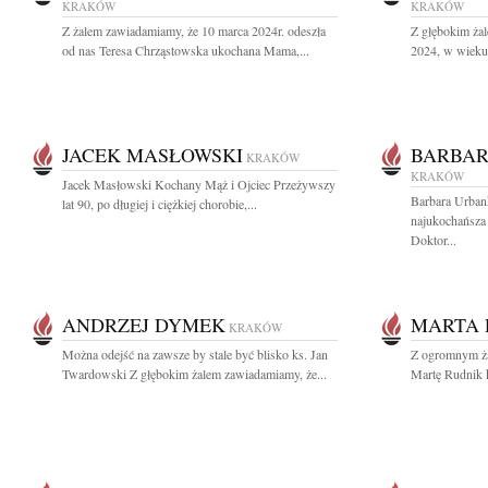
KRAKÓW
KRAKÓW
Z żalem zawiadamiamy, że 10 marca 2024r. odeszła
Z głębokim ża
od nas Teresa Chrząstowska ukochana Mama,...
2024, w wieku 
JACEK MASŁOWSKI
BARBA
KRAKÓW
KRAKÓW
Jacek Masłowski Kochany Mąż i Ojciec Przeżywszy
Barbara Urban
lat 90, po długiej i ciężkiej chorobie,...
najukochańsza
Doktor...
ANDRZEJ DYMEK
MARTA 
KRAKÓW
Można odejść na zawsze by stale być blisko ks. Jan
Z ogromnym ża
Twardowski Z głębokim żalem zawiadamiamy, że...
Martę Rudnik k