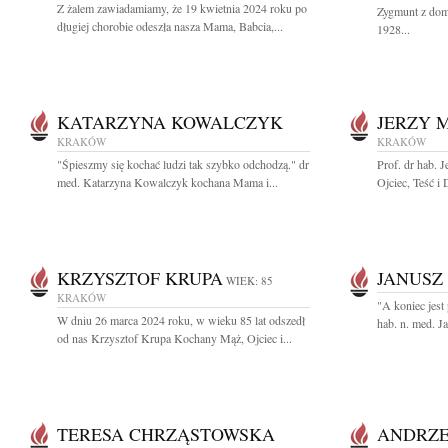
Z żalem zawiadamiamy, że 19 kwietnia 2024 roku po
Zygmunt z dom
długiej chorobie odeszła nasza Mama, Babcia,...
1928...
KATARZYNA KOWALCZYK
JERZY 
KRAKÓW
KRAKÓW
"Śpieszmy się kochać ludzi tak szybko odchodzą." dr
Prof. dr hab. 
med. Katarzyna Kowalczyk kochana Mama i...
Ojciec, Teść i 
KRZYSZTOF KRUPA
JANUSZ
WIEK: 85
KRAKÓW
"A koniec jest 
W dniu 26 marca 2024 roku, w wieku 85 lat odszedł
hab. n. med. J
od nas Krzysztof Krupa Kochany Mąż, Ojciec i...
TERESA CHRZĄSTOWSKA
ANDRZE