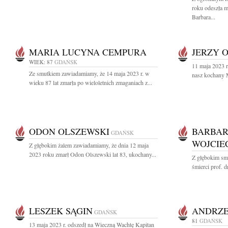
roku odeszła 
Barbara...
MARIA LUCYNA CEMPURA
JERZY 
WIEK: 87
GDAŃSK
11 maja 2023 r
Ze smutkiem zawiadamiamy, że 14 maja 2023 r. w
nasz kochany M
wieku 87 lat zmarła po wieloletnich zmaganiach z...
ODON OLSZEWSKI
BARBAR
GDAŃSK
WOJCI
Z głębokim żalem zawiadamiamy, że dnia 12 maja
2023 roku zmarł Odon Olszewski lat 83, ukochany...
Z głębokim sm
śmierci prof. d
LESZEK SĄGIN
ANDRZE
GDAŃSK
81
GDAŃSK
13 maja 2023 r. odszedł na Wieczną Wachtę Kapitan