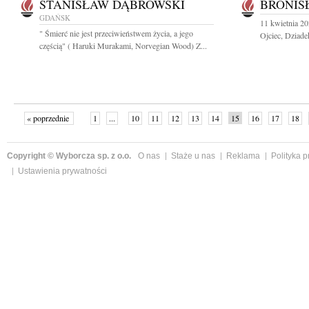
STANISŁAW DĄBROWSKI
BRONIS
GDAŃSK
11 kwietnia 20
" Śmierć nie jest przeciwieństwem życia, a jego
Ojciec, Dziade
częścią" ( Haruki Murakami, Norvegian Wood) Z...
« poprzednie
1
...
10
11
12
13
14
15
16
17
18
»
Copyright © Wyborcza sp. z o.o.
O nas
Staże u nas
Reklama
Polityka 
Ustawienia prywatności