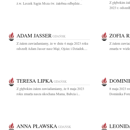
Z głębokim ża
ż.w. Leszek Sągin Msza św. żałobna odbędzie...
2023 r. odszedł
ADAM JASSER
ZOFIA 
GDAŃSK
Z żalem zawiadamiamy, że w dniu 4 maja 2023 roku
Z żalem zawia
odszedł Adam Jasser nasz Mąż, Ojciec i Dziadek....
zmarła w wieku
TERESA LIPKA
DOMINI
GDAŃSK
Z głębokim żalem zawiadamiamy, że 8 maja 2023
8 maja 2023 ro
roku zmarła nasza ukochana Mama, Babcia i...
Dominika Forem
ANNA PŁAWSKA
LEONID
GDAŃSK