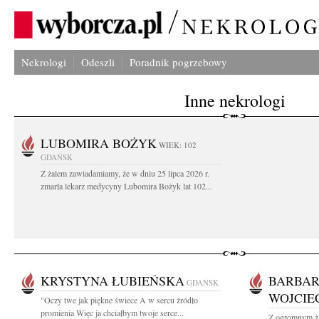
Nekrologi
Odeszli
Poradnik pogrzebowy
Inne nekrologi
LUBOMIRA BOŻYK
WIEK: 102
GDAŃSK
Z żalem zawiadamiamy, że w dniu 25 lipca 2026 r.
zmarła lekarz medycyny Lubomira Bożyk lat 102...
KRYSTYNA ŁUBIEŃSKA
BARBAR
GDAŃSK
WOJCI
"Oczy twe jak piękne świece A w sercu źródło
promienia Więc ja chciałbym twoje serce...
Z ogromnym ża