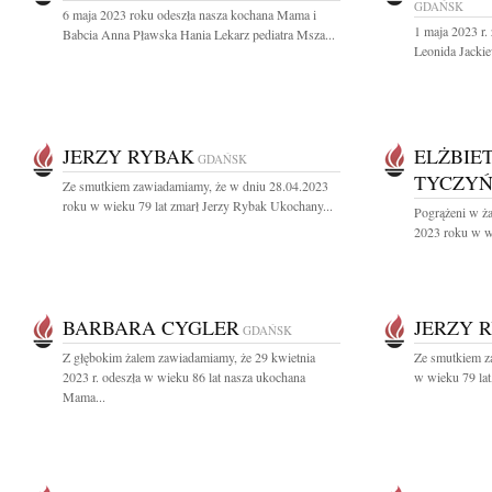
GDAŃSK
6 maja 2023 roku odeszła nasza kochana Mama i
1 maja 2023 r.
Babcia Anna Pławska Hania Lekarz pediatra Msza...
Leonida Jackie
JERZY RYBAK
ELŻBIE
GDAŃSK
TYCZY
Ze smutkiem zawiadamiamy, że w dniu 28.04.2023
roku w wieku 79 lat zmarł Jerzy Rybak Ukochany...
Pogrążeni w ża
2023 roku w wi
BARBARA CYGLER
JERZY 
GDAŃSK
Z głębokim żalem zawiadamiamy, że 29 kwietnia
Ze smutkiem za
2023 r. odeszła w wieku 86 lat nasza ukochana
w wieku 79 lat
Mama...