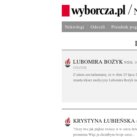
Nekrologi
Odeszli
Poradnik po
LUBOMIRA BOŻYK
WIEK: 1
GDAŃSK
Z żalem zawiadamiamy, że w dniu 25 lipca 2
zmarła lekarz medycyny Lubomira Bożyk lat
KRYSTYNA ŁUBIEŃSKA
"Oczy twe jak piękne świece A w sercu źró
promienia Więc ja chciałbym twoje serce...