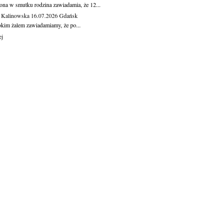
ona w smutku rodzina zawiadamia, że 12...
 Kalinowska
16.07.2026
Gdańsk
okim żalem zawiadamiamy, że po...
ej