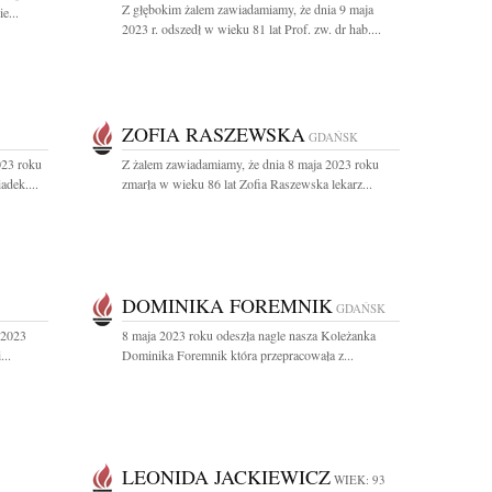
Z głębokim żalem zawiadamiamy, że dnia 9 maja
e...
2023 r. odszedł w wieku 81 lat Prof. zw. dr hab....
ZOFIA RASZEWSKA
GDAŃSK
023 roku
Z żalem zawiadamiamy, że dnia 8 maja 2023 roku
adek....
zmarła w wieku 86 lat Zofia Raszewska lekarz...
DOMINIKA FOREMNIK
GDAŃSK
 2023
8 maja 2023 roku odeszła nagle nasza Koleżanka
...
Dominika Foremnik która przepracowała z...
LEONIDA JACKIEWICZ
WIEK: 93