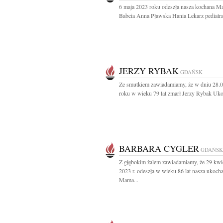
6 maja 2023 roku odeszła nasza kochana M
Babcia Anna Pławska Hania Lekarz pediatra
JERZY RYBAK
GDAŃSK
Ze smutkiem zawiadamiamy, że w dniu 28.
roku w wieku 79 lat zmarł Jerzy Rybak Uko
BARBARA CYGLER
GDAŃSK
Z głębokim żalem zawiadamiamy, że 29 kwi
2023 r. odeszła w wieku 86 lat nasza ukoch
Mama...