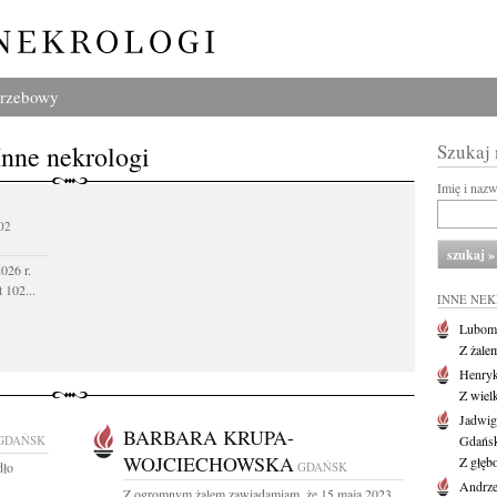
grzebowy
Inne nekrologi
Szukaj
Imię i naz
02
026 r.
 102...
INNE NE
Lubom
Z żale
Henryk
Z wiel
Jadwig
BARBARA KRUPA-
GDAŃSK
Gdańs
WOJCIECHOWSKA
Z głęb
dło
GDAŃSK
Andrze
Z ogromnym żalem zawiadamiam, że 15 maja 2023