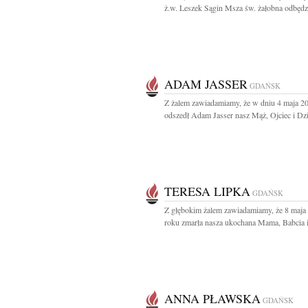
ż.w. Leszek Sągin Msza św. żałobna odbędzi
ADAM JASSER
GDAŃSK
Z żalem zawiadamiamy, że w dniu 4 maja 2
odszedł Adam Jasser nasz Mąż, Ojciec i Dzi
TERESA LIPKA
GDAŃSK
Z głębokim żalem zawiadamiamy, że 8 maja
roku zmarła nasza ukochana Mama, Babcia i
ANNA PŁAWSKA
GDAŃSK