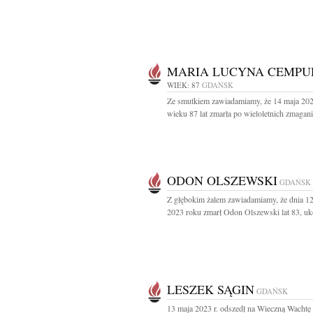
MARIA LUCYNA CEMPU
WIEK: 87
GDAŃSK
Ze smutkiem zawiadamiamy, że 14 maja 202
wieku 87 lat zmarła po wieloletnich zmagania
ODON OLSZEWSKI
GDAŃSK
Z głębokim żalem zawiadamiamy, że dnia 1
2023 roku zmarł Odon Olszewski lat 83, uk
LESZEK SĄGIN
GDAŃSK
13 maja 2023 r. odszedł na Wieczną Wachtę