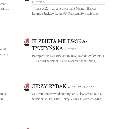
GDAŃSK
ama i
1 maja 2023 r. zmarła ukochana Mama i Babcia
 Msza...
Leonida Jackiewicz lat 93 Nabożeństwo żałobne...
ELŻBIETA MILEWSKA-
TYCZYŃSKA
04.2023
GDAŃSK
chany...
Pogrążeni w żalu zawiadamiamy, że dnia 25 kwietnia
2023 roku w wieku 85 lat odeszła nasza: Żona,...
JERZY RYBAK
WIEK: 79
GDAŃSK
etnia
Ze smutkiem zawiadamiamy, że 28 kwietnia 2023 r.
ana
w wieku 79 lat, zmarł Jerzy Rybak Ukochany Mąż,...