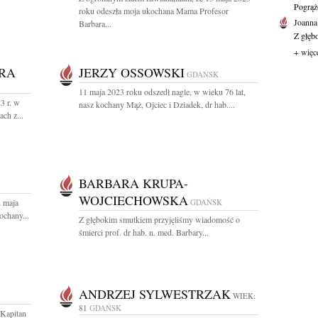
Pogrąż
roku odeszła moja ukochana Mama Profesor
Joanna
Barbara...
Z głęb
+ więc
RA
JERZY OSSOWSKI
GDAŃSK
11 maja 2023 roku odszedł nagle, w wieku 76 lat,
3 r. w
nasz kochany Mąż, Ojciec i Dziadek, dr hab....
ch z...
BARBARA KRUPA-
WOJCIECHOWSKA
2 maja
GDAŃSK
ochany...
Z głębokim smutkiem przyjęliśmy wiadomość o
śmierci prof. dr hab. n. med. Barbary...
ANDRZEJ SYLWESTRZAK
WIEK:
81
GDAŃSK
 Kapitan