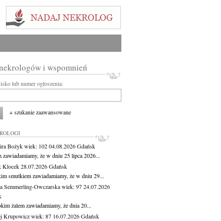
 nekrologów i wspomnień
wisko lub numer ogłoszenia:
+ szukanie zaawansowane
KROLOGI
ira Bożyk
wiek: 102
04.08.2026
Gdańsk
m zawiadamiamy, że w dniu 25 lipca 2026...
 Klocek
28.07.2026
Gdańsk
kim smutkiem zawiadamiamy, że w dniu 29...
a Semmerling-Owczarska
wiek: 97
24.07.2026
k
okim żalem zawiadamiamy, że dnia 20...
j Krupowicz
wiek: 87
16.07.2026
Gdańsk