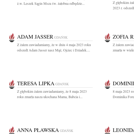
Z głębokim ża
ż.w. Leszek Sągin Msza św. żałobna odbędzie...
2023 r. odszedł
ADAM JASSER
ZOFIA 
GDAŃSK
Z żalem zawiadamiamy, że w dniu 4 maja 2023 roku
Z żalem zawia
odszedł Adam Jasser nasz Mąż, Ojciec i Dziadek....
zmarła w wieku
TERESA LIPKA
DOMINI
GDAŃSK
Z głębokim żalem zawiadamiamy, że 8 maja 2023
8 maja 2023 ro
roku zmarła nasza ukochana Mama, Babcia i...
Dominika Forem
ANNA PŁAWSKA
LEONID
GDAŃSK