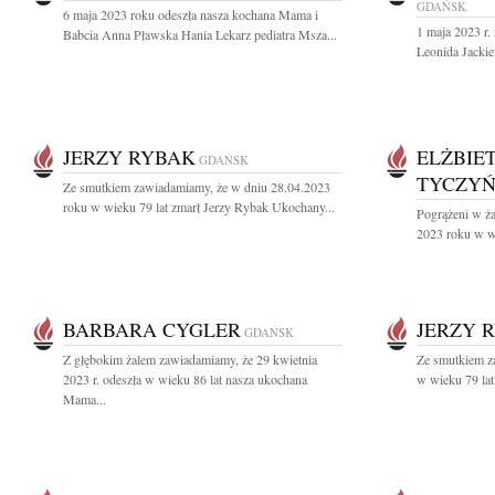
GDAŃSK
6 maja 2023 roku odeszła nasza kochana Mama i
1 maja 2023 r.
Babcia Anna Pławska Hania Lekarz pediatra Msza...
Leonida Jackie
JERZY RYBAK
ELŻBIE
GDAŃSK
TYCZY
Ze smutkiem zawiadamiamy, że w dniu 28.04.2023
roku w wieku 79 lat zmarł Jerzy Rybak Ukochany...
Pogrążeni w ża
2023 roku w wi
BARBARA CYGLER
JERZY 
GDAŃSK
Z głębokim żalem zawiadamiamy, że 29 kwietnia
Ze smutkiem za
2023 r. odeszła w wieku 86 lat nasza ukochana
w wieku 79 lat
Mama...