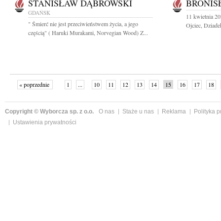
STANISŁAW DĄBROWSKI
BRONIS
GDAŃSK
11 kwietnia 20
" Śmierć nie jest przeciwieństwem życia, a jego
Ojciec, Dziade
częścią" ( Haruki Murakami, Norvegian Wood) Z...
« poprzednie
1
...
10
11
12
13
14
15
16
17
18
»
Copyright © Wyborcza sp. z o.o.
O nas
Staże u nas
Reklama
Polityka 
Ustawienia prywatności