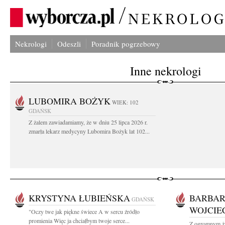
Nekrologi
Odeszli
Poradnik pogrzebowy
Inne nekrologi
LUBOMIRA BOŻYK
WIEK: 102
GDAŃSK
Z żalem zawiadamiamy, że w dniu 25 lipca 2026 r.
zmarła lekarz medycyny Lubomira Bożyk lat 102...
KRYSTYNA ŁUBIEŃSKA
BARBAR
GDAŃSK
WOJCI
"Oczy twe jak piękne świece A w sercu źródło
promienia Więc ja chciałbym twoje serce...
Z ogromnym ża