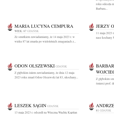
roku odeszła 
Barbara...
MARIA LUCYNA CEMPURA
JERZY 
WIEK: 87
GDAŃSK
11 maja 2023 r
Ze smutkiem zawiadamiamy, że 14 maja 2023 r. w
nasz kochany M
wieku 87 lat zmarła po wieloletnich zmaganiach z...
ODON OLSZEWSKI
BARBAR
GDAŃSK
WOJCI
Z głębokim żalem zawiadamiamy, że dnia 12 maja
2023 roku zmarł Odon Olszewski lat 83, ukochany...
Z głębokim sm
śmierci prof. d
LESZEK SĄGIN
ANDRZE
GDAŃSK
81
GDAŃSK
13 maja 2023 r. odszedł na Wieczną Wachtę Kapitan