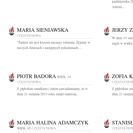
października 2
Antoni...
MARIA SIENIAWSKA
JERZY 
CZĘSTOCHOWA
W dniu 15 sie
"Śmierć nie jest kresem naszego istnienia. Żyjemy w
nagle w wieku 
naszych dzieciach i następnych pokoleniach....
PIOTR BADORA
ZOFIA 
WIEK: 24
CZĘSTOCHOWA
CZĘSTOCHO
Z głębokim smutkiem i żalem zawiadamiamy, że w
Z głębokim sm
dniu 21 sierpnia 2013 roku zmarł śmiercią...
dniu 21 sierpn
MARIA HALINA ADAMCZYK
STANIS
WIEK: 85
CZĘSTOCHOWA
CZĘSTOCHO