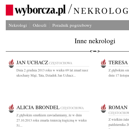
Nekrologi
Odeszli
Poradnik pogrzebowy
Inne nekrologi
JAN UCHACZ
TERESA
CZĘSTOCHOWA
Dnia 2 grudnia 2013 roku w wieku 69 lat zmarł nasz
Z głębokim sm
ukochany Mąż, Tata, Dziadek Jan Uchacz...
dniu 17 listop
ALICJA BRONDEL
ROMAN
CZĘSTOCHOWA
CZĘSTOCHO
Z głębokim smutkiem zawiadamiamy, że w dniu
Z wielkim żal
27.10.2013 roku zmarła śmiercią tragiczną w wieku
października 2
51...