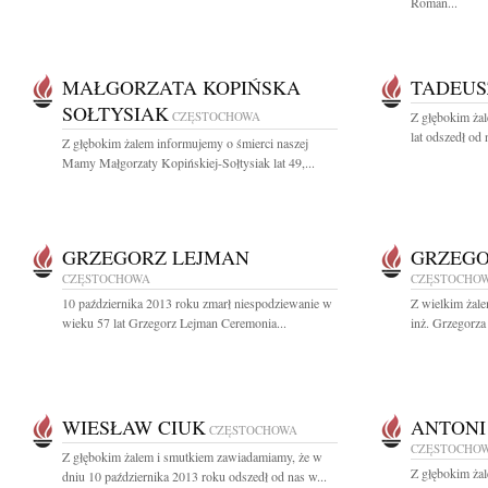
Roman...
MAŁGORZATA KOPIŃSKA
TADEUS
SOŁTYSIAK
CZĘSTOCHOWA
Z głębokim ża
lat odszedł od
Z głębokim żalem informujemy o śmierci naszej
Mamy Małgorzaty Kopińskiej-Sołtysiak lat 49,...
GRZEGORZ LEJMAN
GRZEGO
CZĘSTOCHOWA
CZĘSTOCHO
10 października 2013 roku zmarł niespodziewanie w
Z wielkim żal
wieku 57 lat Grzegorz Lejman Ceremonia...
inż. Grzegorza
WIESŁAW CIUK
ANTONI
CZĘSTOCHOWA
CZĘSTOCHO
Z głębokim żalem i smutkiem zawiadamiamy, że w
Z głębokim ża
dniu 10 października 2013 roku odszedł od nas w...