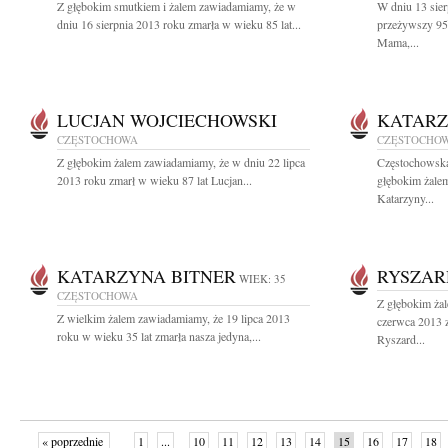
Z głębokim smutkiem i żalem zawiadamiamy, że w
W dniu 13 sier
dniu 16 sierpnia 2013 roku zmarła w wieku 85 lat...
przeżywszy 95
Mama,...
LUCJAN WOJCIECHOWSKI
KATARZ
CZĘSTOCHOWA
CZĘSTOCHO
Z głębokim żalem zawiadamiamy, że w dniu 22 lipca
Częstochowska
2013 roku zmarł w wieku 87 lat Lucjan...
głębokim żalem
Katarzyny...
KATARZYNA BITNER
RYSZAR
WIEK: 35
CZĘSTOCHOWA
Z głębokim ża
Z wielkim żalem zawiadamiamy, że 19 lipca 2013
czerwca 2013 z
roku w wieku 35 lat zmarła nasza jedyna,...
Ryszard...
« poprzednie
1
...
10
11
12
13
14
15
16
17
18