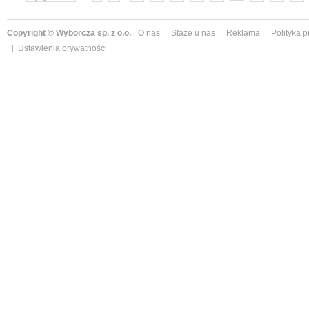
»
Copyright © Wyborcza sp. z o.o.
O nas
Staże u nas
Reklama
Polityka 
Ustawienia prywatności