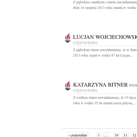
Z głębokim smutkiem i żalem zawiadamiamy
dniu 16 sierpnia 2013 roku zmarła w wieku 8
LUCJAN WOJCIECHOWSK
CZĘSTOCHOWA
Z głębokim żalem zawiadamiamy, że w dniu 
2013 roku zmarł w wieku 87 lat Lucjan...
KATARZYNA BITNER
WIEK
CZĘSTOCHOWA
Z wielkim żalem zawiadamiamy, że 19 lipca
roku w wieku 35 lat zmarła nasza jedyna,...
« poprzednie
1
...
10
11
12