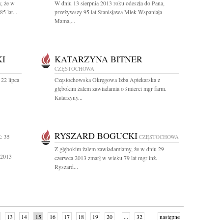
, że w
W dniu 13 sierpnia 2013 roku odeszła do Pana,
5 lat...
przeżywszy 95 lat Stanisława Mlek Wspaniała
Mama,...
I
KATARZYNA BITNER
CZĘSTOCHOWA
22 lipca
Częstochowska Okręgowa Izba Aptekarska z
głębokim żalem zawiadamia o śmierci mgr farm.
Katarzyny...
RYSZARD BOGUCKI
: 35
CZĘSTOCHOWA
Z głębokim żalem zawiadamiamy, że w dniu 29
 2013
czerwca 2013 zmarł w wieku 79 lat mgr inż.
Ryszard...
13
14
15
16
17
18
19
20
...
32
następne