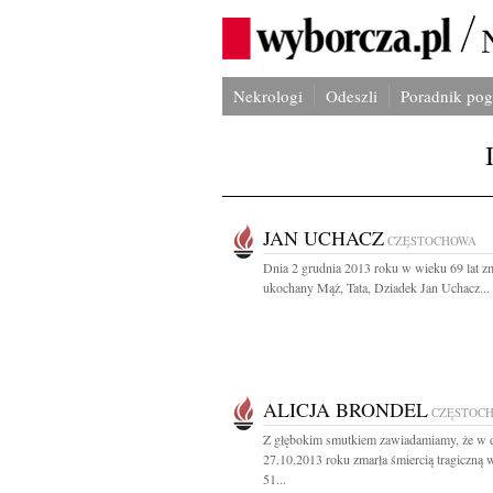
Nekrologi
Odeszli
Poradnik po
JAN UCHACZ
CZĘSTOCHOWA
Dnia 2 grudnia 2013 roku w wieku 69 lat z
ukochany Mąż, Tata, Dziadek Jan Uchacz...
ALICJA BRONDEL
CZĘSTOC
Z głębokim smutkiem zawiadamiamy, że w 
27.10.2013 roku zmarła śmiercią tragiczną
51...