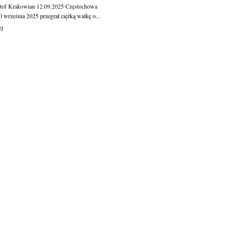
tof Krakowian
12.09.2025
Częstochowa
 września 2025 przegrał ciężką walkę o...
ej