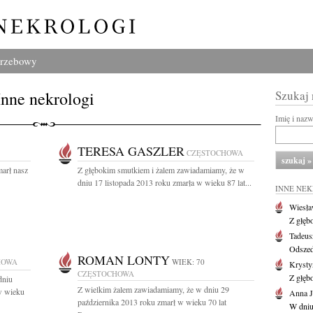
grzebowy
Inne nekrologi
Szukaj
Imię i naz
TERESA GASZLER
CZĘSTOCHOWA
marł nasz
Z głębokim smutkiem i żalem zawiadamiamy, że w
dniu 17 listopada 2013 roku zmarła w wieku 87 lat...
INNE NE
Wiesł
Z głęb
Tadeus
Odszed
ROMAN LONTY
HOWA
WIEK: 70
Krysty
CZĘSTOCHOWA
Z głęb
dniu
Z wielkim żalem zawiadamiamy, że w dniu 29
 w wieku
Anna J
października 2013 roku zmarł w wieku 70 lat
W dniu