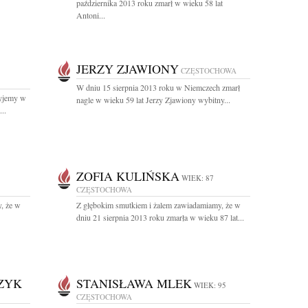
października 2013 roku zmarł w wieku 58 lat
Antoni...
JERZY ZJAWIONY
CZĘSTOCHOWA
W dniu 15 sierpnia 2013 roku w Niemczech zmarł
Żyjemy w
nagle w wieku 59 lat Jerzy Zjawiony wybitny...
..
ZOFIA KULIŃSKA
WIEK: 87
CZĘSTOCHOWA
, że w
Z głębokim smutkiem i żalem zawiadamiamy, że w
dniu 21 sierpnia 2013 roku zmarła w wieku 87 lat...
ZYK
STANISŁAWA MLEK
WIEK: 95
CZĘSTOCHOWA