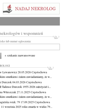
 nekrologów i wspomnień
wisko lub numer ogłoszenia:
+ szukanie zaawansowane
KROLOGI
aw Lewanowicz
28.05.2026
Częstochowa
okim smutkiem i żalem zawiadamiamy, że w...
z Durczok
04.03.2026
Częstochowa
ł Tadeusz Durczok 1955-2026 założyciel i...
na Witeszczak
27.11.2025
Częstochowa
okim smutkiem i żalem zawiadamiamy, że w...
agielska
wiek: 79
17.09.2025
Częstochowa
 11 września 2025 roku zmarła w wieku 79...