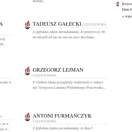
Roman...
Krzysz
Dnia 10
+ więc
A
TADEUSZ GAŁECKI
CZĘSTOCHOWA
Z głębokim żalem zawiadamiamy, że przeżywszy 86
lat odszedł od nas na zawsze nasz ukochany...
szej
9,...
GRZEGORZ LEJMAN
CZĘSTOCHOWA
ewanie w
Z wielkim żalem przyjęliśmy wiadomość o śmierci
inż. Grzegorza Lejmana Wieloletniego Pracownika...
ANTONI FURMAŃCZYK
A
CZĘSTOCHOWA
, że w
Z głębokim żalem zawiadamiamy, że dnia 3
as w...