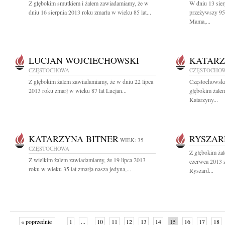
Z głębokim smutkiem i żalem zawiadamiamy, że w
W dniu 13 sier
dniu 16 sierpnia 2013 roku zmarła w wieku 85 lat...
przeżywszy 95
Mama,...
LUCJAN WOJCIECHOWSKI
KATARZ
CZĘSTOCHOWA
CZĘSTOCHO
Z głębokim żalem zawiadamiamy, że w dniu 22 lipca
Częstochowska
2013 roku zmarł w wieku 87 lat Lucjan...
głębokim żalem
Katarzyny...
KATARZYNA BITNER
RYSZAR
WIEK: 35
CZĘSTOCHOWA
Z głębokim ża
Z wielkim żalem zawiadamiamy, że 19 lipca 2013
czerwca 2013 z
roku w wieku 35 lat zmarła nasza jedyna,...
Ryszard...
« poprzednie
1
...
10
11
12
13
14
15
16
17
18