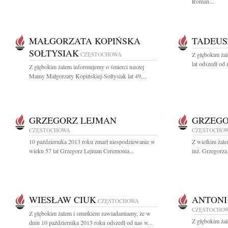
Roman...
MAŁGORZATA KOPIŃSKA
TADEUS
SOŁTYSIAK
CZĘSTOCHOWA
Z głębokim ża
lat odszedł od
Z głębokim żalem informujemy o śmierci naszej
Mamy Małgorzaty Kopińskiej-Sołtysiak lat 49,...
GRZEGORZ LEJMAN
GRZEGO
CZĘSTOCHOWA
CZĘSTOCHO
10 października 2013 roku zmarł niespodziewanie w
Z wielkim żal
wieku 57 lat Grzegorz Lejman Ceremonia...
inż. Grzegorza
WIESŁAW CIUK
ANTONI
CZĘSTOCHOWA
CZĘSTOCHO
Z głębokim żalem i smutkiem zawiadamiamy, że w
Z głębokim ża
dniu 10 października 2013 roku odszedł od nas w...