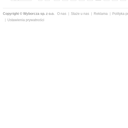
»
Copyright © Wyborcza sp. z o.o.
O nas
Staże u nas
Reklama
Polityka 
Ustawienia prywatności