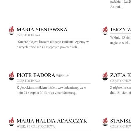
października 2
Antoni...
MARIA SIENIAWSKA
JERZY 
CZĘSTOCHOWA
W dniu 15 sie
"Śmierć nie jest kresem naszego istnienia. Żyjemy w
nagle w wieku 
naszych dzieciach i następnych pokoleniach....
PIOTR BADORA
ZOFIA 
WIEK: 24
CZĘSTOCHOWA
CZĘSTOCHO
Z głębokim smutkiem i żalem zawiadamiamy, że w
Z głębokim sm
dniu 21 sierpnia 2013 roku zmarł śmiercią...
dniu 21 sierpn
MARIA HALINA ADAMCZYK
STANIS
WIEK: 85
CZĘSTOCHOWA
CZĘSTOCHO