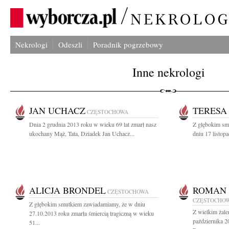
Nekrologi
Odeszli
Poradnik pogrzebowy
Inne nekrologi
JAN UCHACZ
TERESA
CZĘSTOCHOWA
Dnia 2 grudnia 2013 roku w wieku 69 lat zmarł nasz
Z głębokim sm
ukochany Mąż, Tata, Dziadek Jan Uchacz...
dniu 17 listop
ALICJA BRONDEL
ROMAN
CZĘSTOCHOWA
CZĘSTOCHO
Z głębokim smutkiem zawiadamiamy, że w dniu
Z wielkim żal
27.10.2013 roku zmarła śmiercią tragiczną w wieku
października 2
51...