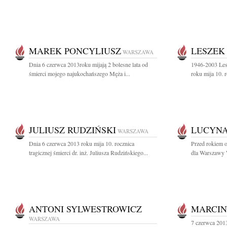
MAREK PONCYLIUSZ
LESZEK
WARSZAWA
Dnia 6 czerwca 2013roku mijają 2 bolesne lata od
1946-2003 Les
śmierci mojego najukochańszego Męża i...
roku mija 10. r
JULIUSZ RUDZIŃSKI
LUCYNA
WARSZAWA
Dnia 6 czerwca 2013 roku mija 10. rocznica
Przed rokiem 
tragicznej śmierci dr. inż. Juliusza Rudzińskiego...
dla Warszawy W
ANTONI SYLWESTROWICZ
MARCIN
WARSZAWA
7 czerwca 2013