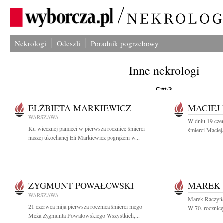
Nekrologi
Odeszli
Poradnik pogrzebowy
Inne nekrologi
ELŻBIETA MARKIEWICZ
MACIEJ
WARSZAWA
W dniu 19 czer
Ku wiecznej pamięci w pierwszą rocznicę śmierci
śmierci Macie
naszej ukochanej Eli Markiewicz pogrążeni w...
ZYGMUNT POWAŁOWSKI
MAREK 
WARSZAWA
Marek Raczyńs
21 czerwca mija pierwsza rocznica śmierci mego
W 70. rocznicę
Męża Zygmunta Powałowskiego Wszystkich,...