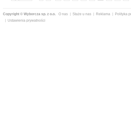
»
Copyright © Wyborcza sp. z o.o.
O nas
Staże u nas
Reklama
Polityka 
Ustawienia prywatności