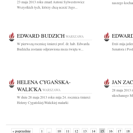
23 maja 2013 roku zmarł Antoni Sylwestrowicz
naszego kochan
Wszystkich tych, którzy chcą uczcić Jego...
EDWARD BUDZICH
EDWAR
WARSZAWA
W pierwszą rocznicę śmierci prof. dr. hab. Edwarda
Dziś mija jede
Budzicha zostanie odprawiona msza święta w...
Senatora i Pos
HELENA CYGAŃSKA-
JAN ZA
WALICKA
WARSZAWA
28 maja 2013 r
ukochanego Męż
W dniu 28 maja 2013 roku mija 24. rocznica śmierci
Heleny Cygańskiej-Walickiej malarki
« poprzednie
1
...
10
11
12
13
14
15
16
17
18