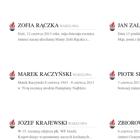
ZOFIA RĄCZKA
JAN ZA
WARSZAWA
Dziś, 12 czerwca 2013 roku, mija dziesiąta rocznica
Dnia 13 grudn
śmierci naszej ukochanej Mamy Zofii Rączka z...
Mąż, poeta i d
MAREK RACZYŃSKI
PIOTR 
WARSZAWA
Marek Raczyński 8 czerwca 1943 - 8 czerwca 2013
3 czerwca 2013
w 70-tą rocznicę urodzin Pamiętamy Najbliżsi
bolesnej śmier
JÓZEF KRAJEWSKI
ZBIOR
WARSZAWA
W 15. rocznicę odejścia płk. WP Józefa
6 czerwca 2013 
Krajewskiego wspominamy naszych kochanych...
śmierci Grażyn