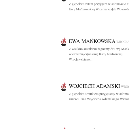
Z głębokim żalem przyjąłem wiadomość o ś
Ewy Mańkowskiej Wicemarszałek Wojewód
EWA MAŃKOWSKA
WROCŁ
Z wielkim smutkiem żegnamy dr Ewę Mań
wieloletnią członkinię Rady Nadzorczej
Wrocławskiego...
WOJCIECH ADAMSKI
WRO
Z głębokim smutkiem przyjęliśmy wiadomo
śmierci Pana Wojciecha Adamskiego Wielole