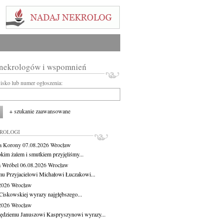
 nekrologów i wspomnień
wisko lub numer ogłoszenia:
+ szukanie zaawansowane
KROLOGI
a Korony
07.08.2026
Wrocław
okim żalem i smutkiem przyjęliśmy...
 Wróbel
06.08.2026
Wrocław
u Przyjacielowi Michałowi Łuczakowi...
.2026
Wrocław
Ciskowskiej wyrazy najgłębszego...
.2026
Wrocław
ędziemu Januszowi Kaspryszynowi wyrazy...