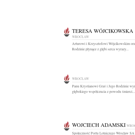
TERESA WÓJCIKOWSKA
WROCŁAW
Arturowi i Krzysztofowi Wójcikowskim or
Rodzinie płynące z głębi serca wyrazy...
WROCŁAW
Panu Krystianowi Graś i Jego Rodzinie wy
głębokiego współczucia z powodu śmierci...
WOJCIECH ADAMSKI
WRO
Społeczność Portu Lotniczego Wrocław SA