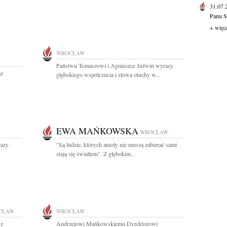
31.07
Panu S
+ więc
WROCŁAW
Państwu Tomaszowi i Agnieszce Juźwin wyrazy
az
głębokiego współczucia i słowa otuchy w...
EWA MAŃKOWSKA
WROCŁAW
razy
"Są ludzie, których anioły nie muszą zabierać sami
stają się światłem". Z głębokim...
CŁAW
WROCŁAW
 z
Andrzejowi Mańkowskiemu Dyrektorowi