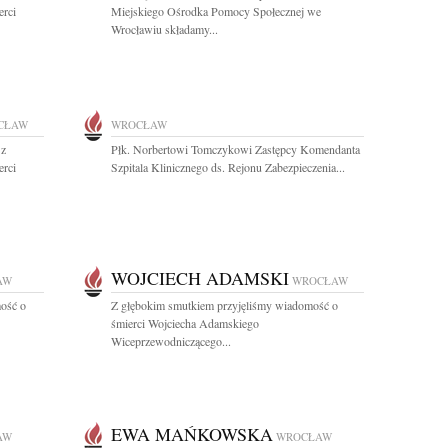
erci
Miejskiego Ośrodka Pomocy Społecznej we
Wrocławiu składamy...
CŁAW
WROCŁAW
 z
Płk. Norbertowi Tomczykowi Zastępcy Komendanta
erci
Szpitala Klinicznego ds. Rejonu Zabezpieczenia...
WOJCIECH ADAMSKI
AW
WROCŁAW
ość o
Z głębokim smutkiem przyjęliśmy wiadomość o
śmierci Wojciecha Adamskiego
Wiceprzewodniczącego...
EWA MAŃKOWSKA
AW
WROCŁAW