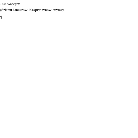
.2026
Wrocław
ędziemu Januszowi Kaspryszynowi wyrazy...
ej