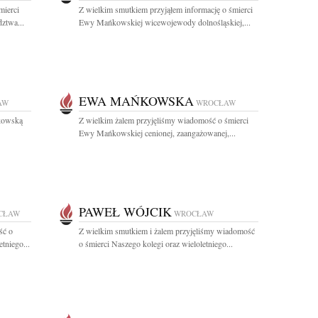
mierci
Z wielkim smutkiem przyjąłem informację o śmierci
ztwa...
Ewy Mańkowskiej wicewojewody dolnośląskiej,...
EWA MAŃKOWSKA
AW
WROCŁAW
kowską
Z wielkim żalem przyjęliśmy wiadomość o śmierci
Ewy Mańkowskiej cenionej, zaangażowanej,...
PAWEŁ WÓJCIK
CŁAW
WROCŁAW
ść o
Z wielkim smutkiem i żalem przyjęliśmy wiadomość
tniego...
o śmierci Naszego kolegi oraz wieloletniego...