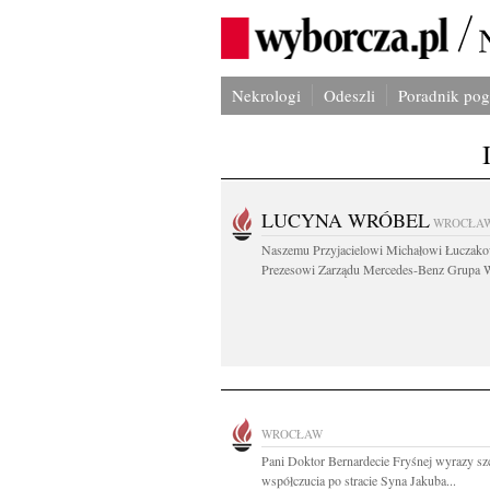
Nekrologi
Odeszli
Poradnik po
LUCYNA WRÓBEL
WROCŁA
Naszemu Przyjacielowi Michałowi Łuczak
Prezesowi Zarządu Mercedes-Benz Grupa W
WROCŁAW
Pani Doktor Bernardecie Fryśnej wyrazy sz
współczucia po stracie Syna Jakuba...