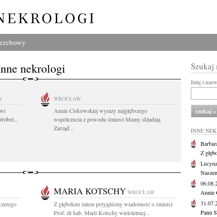
grzebowy
Inne nekrologi
Szukaj
Imię i naz
W
WROCŁAW
owi
Annie Ciskowskiej wyrazy najgłębszego
róbel...
współczucia z powodu śmierci Mamy składają
Zarząd...
INNE NE
Barbar
Z głęb
Lucyna
Naszem
06.08
MARIA KOTSCHY
WROCŁAW
Annie 
31.07
czerego
Z głębokim żalem przyjęliśmy wiadomość o śmierci
Panu S
Prof. dr hab. Marii Kotschy wieloletniej...