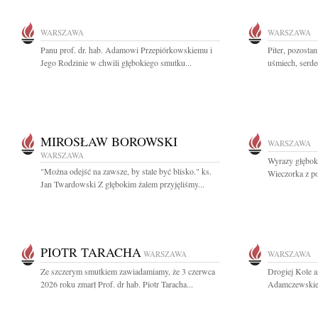
WARSZAWA
WARSZAWA
Panu prof. dr. hab. Adamowi Przepiórkowskiemu i
Piter, pozosta
Jego Rodzinie w chwili głębokiego smutku...
uśmiech, serde
MIROSŁAW BOROWSKI
WARSZAWA
WARSZAWA
Wyrazy głębok
"Można odejść na zawsze, by stale być blisko." ks.
Wieczorka z po
Jan Twardowski Z głębokim żalem przyjęliśmy...
PIOTR TARACHA
WARSZAWA
WARSZAWA
Ze szczerym smutkiem zawiadamiamy, że 3 czerwca
Drogiej Kole a
2026 roku zmarł Prof. dr hab. Piotr Taracha...
Adamczewskiej