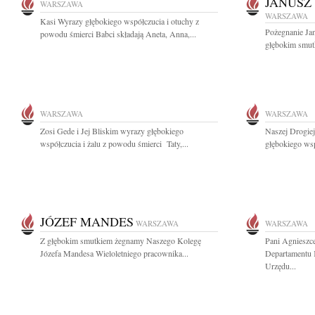
JANUSZ
WARSZAWA
WARSZAWA
Kasi Wyrazy głębokiego współczucia i otuchy z
Pożegnanie Ja
powodu śmierci Babci składają Aneta, Anna,...
głębokim smut
WARSZAWA
WARSZAWA
Zosi Gede i Jej Bliskim wyrazy głębokiego
Naszej Drogie
współczucia i żalu z powodu śmierci Taty,...
głębokiego wsp
JÓZEF MANDES
WARSZAWA
WARSZAWA
Z głębokim smutkiem żegnamy Naszego Kolegę
Pani Agnieszc
Józefa Mandesa Wieloletniego pracownika...
Departamentu K
Urzędu...