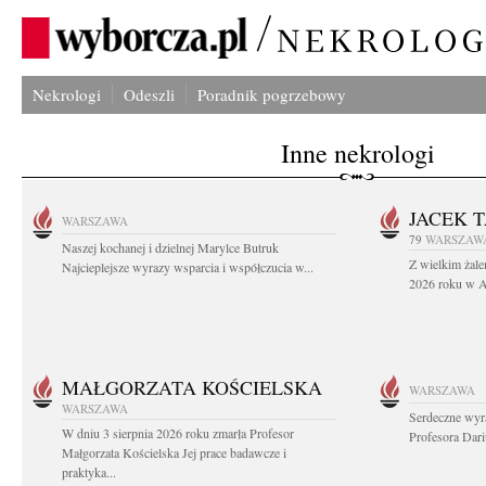
Nekrologi
Odeszli
Poradnik pogrzebowy
Inne nekrologi
JACEK 
WARSZAWA
79
WARSZAW
Naszej kochanej i dzielnej Marylce Butruk
Z wielkim żale
Najcieplejsze wyrazy wsparcia i współczucia w...
2026 roku w Au
MAŁGORZATA KOŚCIELSKA
WARSZAWA
WARSZAWA
Serdeczne wyr
W dniu 3 sierpnia 2026 roku zmarła Profesor
Profesora Dar
Małgorzata Kościelska Jej prace badawcze i
praktyka...