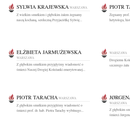
SYLWIA KRAJEWSKA
PIOTR 
WARSZAWA
Z wielkim smutkiem i głębokim żalem żegnamy
Żegnamy prof. 
naszą kochaną, serdeczną Przyjaciółkę Sylwię...
hetytologa, his
ELŻBIETA JARMUŻEWSKA
WARSZAWA
WARSZAWA
Drogiemu Kol
Z głębokim smutkiem przyjęłyśmy wiadomość o
szczerego żalu 
śmierci Naszej Drogiej Koleżanki emerytowanej...
PIOTR TARACHA
JØRGEN
WARSZAWA
WARSZAWA
Z głębokim smutkiem przyjęliśmy wiadomość o
Z głębokim sm
śmierci prof. dr. hab. Piotra Tarachy wybitnego...
śmierci Jørgen