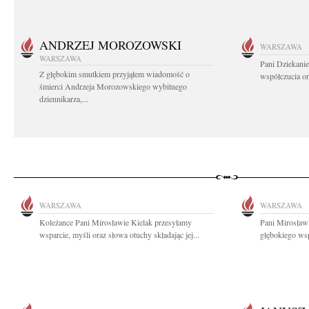
ANDRZEJ MOROZOWSKI
WARSZAWA
WARSZAWA
Pani Dziekanie
Z głębokim smutkiem przyjąłem wiadomość o
współczucia or
śmierci Andrzeja Morozowskiego wybitnego
dziennikarza,...
WARSZAWA
WARSZAWA
Koleżance Pani Mirosławie Kielak przesyłamy
Pani Mirosławi
wsparcie, myśli oraz słowa otuchy składając jej...
głębokiego wsp