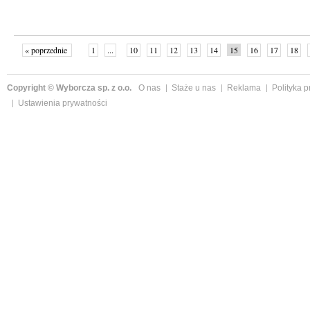
« poprzednie
1
...
10
11
12
13
14
15
16
17
18
»
Copyright © Wyborcza sp. z o.o.
O nas
Staże u nas
Reklama
Polityka 
Ustawienia prywatności