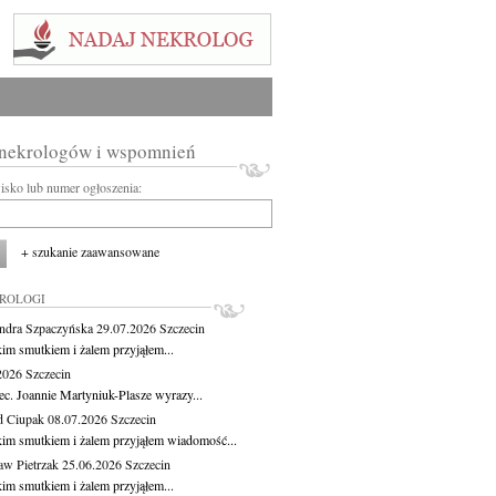
 nekrologów i wspomnień
wisko lub numer ogłoszenia:
+ szukanie zaawansowane
KROLOGI
ndra Szpaczyńska
29.07.2026
Szczecin
kim smutkiem i żalem przyjąłem...
.2026
Szczecin
ec. Joannie Martyniuk-Plasze wyrazy...
d Ciupak
08.07.2026
Szczecin
kim smutkiem i żalem przyjąłem wiadomość...
aw Pietrzak
25.06.2026
Szczecin
kim smutkiem i żalem przyjąłem...