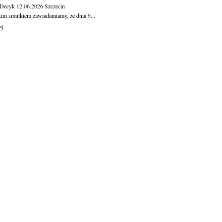
 Decyk
12.06.2026
Szczecin
kim smutkiem zawiadamiamy, że dnia 9...
ej