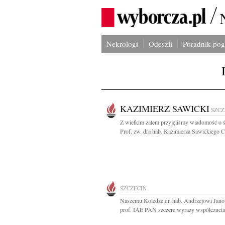
Nekrologi
Odeszli
Poradnik po
KAZIMIERZ SAWICKI
SZCZ
Z wielkim żalem przyjęliśmy wiadomość o ś
Prof. zw. dra hab. Kazimierza Sawickiego C
SZCZECIN
Naszemu Koledze dr. hab. Andrzejowi Jan
prof. IAE PAN szczere wyrazy współczucia.