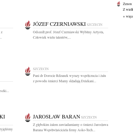
Zenon
Z wiel
+ więc
JÓZEF CZERNIAWSKI
SZCZECIN
 z
Odszedł prof. Józef Czerniawski Wybitny Artysta,
..
Człowiek wielu talentów,...
SZCZECIN
Pani dr Dorocie Rdzanek wyrazy współczucia i żalu
z powodu śmierci Mamy składają Dziekani...
szki...
KI
JAROSŁAW BARAN
SZCZECIN
Z głębokim żalem zawiadamiamy o śmierci Jarosława
zyjęliśmy
Barana Współwłaściciela firmy Asko-Tech...