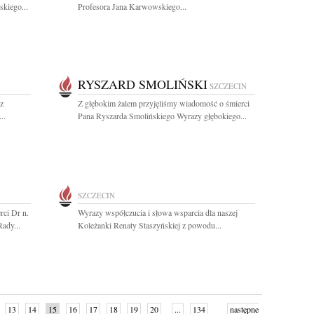
kiego...
Profesora Jana Karwowskiego...
RYSZARD SMOLIŃSKI
SZCZECIN
z
Z głębokim żalem przyjęliśmy wiadomość o śmierci
..
Pana Ryszarda Smolińskiego Wyrazy głębokiego...
SZCZECIN
rci Dr n.
Wyrazy współczucia i słowa wsparcia dla naszej
ady...
Koleżanki Renaty Staszyńskiej z powodu...
13
14
15
16
17
18
19
20
...
134
następne