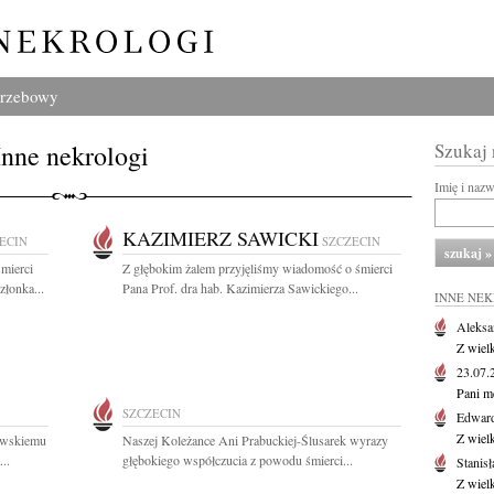
grzebowy
Inne nekrologi
Szukaj
Imię i naz
KAZIMIERZ SAWICKI
ECIN
SZCZECIN
mierci
Z głębokim żalem przyjęliśmy wiadomość o śmierci
złonka...
Pana Prof. dra hab. Kazimierza Sawickiego...
INNE NE
Aleksa
Z wiel
23.07
Pani m
SZCZECIN
Edwar
Z wiel
owskiemu
Naszej Koleżance Ani Prabuckiej-Ślusarek wyrazy
..
głębokiego współczucia z powodu śmierci...
Stanisł
Z wiel