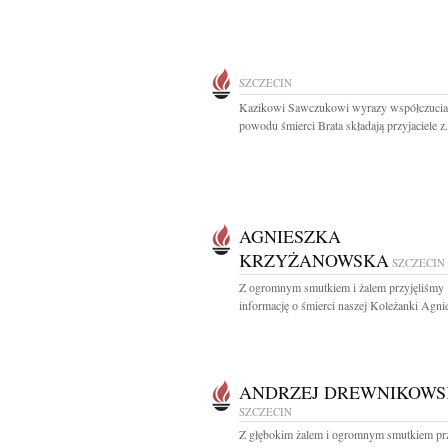
SZCZECIN
Kazikowi Sawczukowi wyrazy współczucia
powodu śmierci Brata składają przyjaciele z.
AGNIESZKA
KRZYŻANOWSKA
SZCZECIN
Z ogromnym smutkiem i żalem przyjęliśmy
informację o śmierci naszej Koleżanki Agnie
ANDRZEJ DREWNIKOWS
SZCZECIN
Z głębokim żalem i ogromnym smutkiem pr