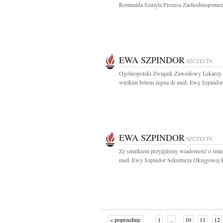
Romualda Szmyta Prezesa Zachodniopomors
EWA SZPINDOR
SZCZECIN
Ogólnopolski Związek Zawodowy Lekarzy 
wielkim bólem żegna dr med. Ewę Szpindor.
EWA SZPINDOR
SZCZECIN
Ze smutkiem przyjęliśmy wiadomość o śmie
med. Ewy Szpindor Sekretarza Okręgowej R
« poprzednie
1
...
10
11
12