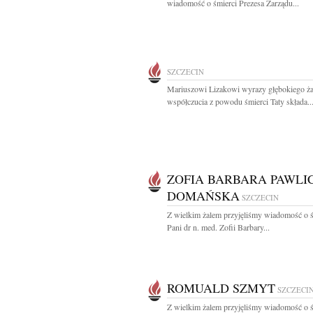
wiadomość o śmierci Prezesa Zarządu...
SZCZECIN
Mariuszowi Lizakowi wyrazy głębokiego ża
współczucia z powodu śmierci Taty składa..
ZOFIA BARBARA PAWLI
DOMAŃSKA
SZCZECIN
Z wielkim żalem przyjęliśmy wiadomość o ś
Pani dr n. med. Zofii Barbary...
ROMUALD SZMYT
SZCZECI
Z wielkim żalem przyjęliśmy wiadomość o ś