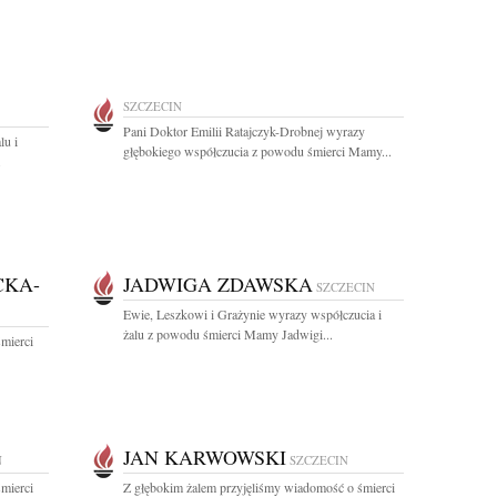
SZCZECIN
Pani Doktor Emilii Ratajczyk-Drobnej wyrazy
lu i
głębokiego współczucia z powodu śmierci Mamy...
.
CKA-
JADWIGA ZDAWSKA
SZCZECIN
Ewie, Leszkowi i Grażynie wyrazy współczucia i
żalu z powodu śmierci Mamy Jadwigi...
mierci
JAN KARWOWSKI
N
SZCZECIN
mierci
Z głębokim żalem przyjęliśmy wiadomość o śmierci