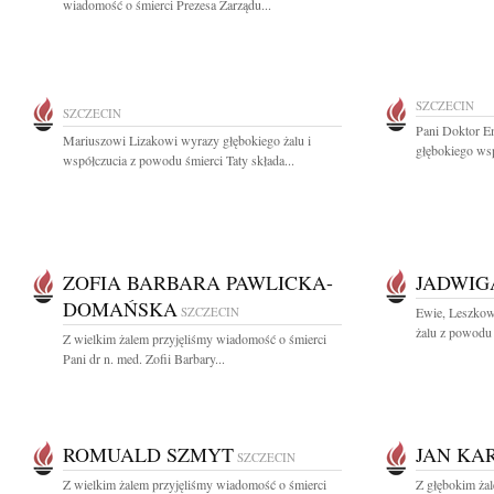
wiadomość o śmierci Prezesa Zarządu...
SZCZECIN
SZCZECIN
Pani Doktor Em
Mariuszowi Lizakowi wyrazy głębokiego żalu i
głębokiego ws
współczucia z powodu śmierci Taty składa...
ZOFIA BARBARA PAWLICKA-
JADWIG
DOMAŃSKA
SZCZECIN
Ewie, Leszkowi
żalu z powodu
Z wielkim żalem przyjęliśmy wiadomość o śmierci
Pani dr n. med. Zofii Barbary...
ROMUALD SZMYT
JAN KA
SZCZECIN
Z wielkim żalem przyjęliśmy wiadomość o śmierci
Z głębokim ża