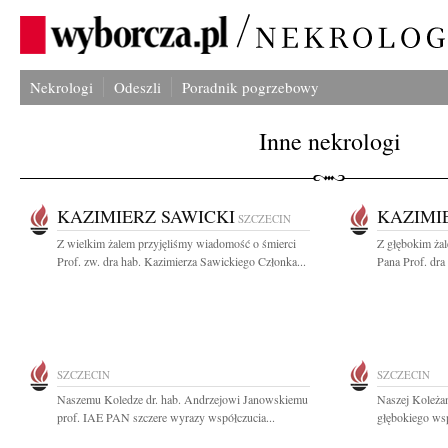
Nekrologi
Odeszli
Poradnik pogrzebowy
Inne nekrologi
KAZIMIERZ SAWICKI
KAZIMI
SZCZECIN
Z wielkim żalem przyjęliśmy wiadomość o śmierci
Z głębokim ża
Prof. zw. dra hab. Kazimierza Sawickiego Członka...
Pana Prof. dra
SZCZECIN
SZCZECIN
Naszemu Koledze dr. hab. Andrzejowi Janowskiemu
Naszej Koleża
prof. IAE PAN szczere wyrazy współczucia...
głębokiego wsp