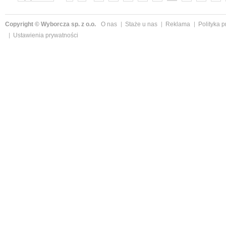
»
Copyright © Wyborcza sp. z o.o.
O nas
Staże u nas
Reklama
Polityka 
Ustawienia prywatności