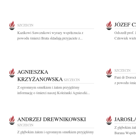
JÓZEF 
SZCZECIN
Kazikowi Sawczukowi wyrazy współczucia z
Odszedł prof. 
powodu śmierci Brata składają przyjaciele z...
Człowiek wielu
AGNIESZKA
SZCZECIN
Pani dr Doroci
KRZYŻANOWSKA
SZCZECIN
z powodu śmier
Z ogromnym smutkiem i żalem przyjęliśmy
informację o śmierci naszej Koleżanki Agnieszki...
ANDRZEJ DREWNIKOWSKI
JAROSŁ
SZCZECIN
Z głębokim ża
Z głębokim żalem i ogromnym smutkiem przyjęliśmy
Barana Współwł