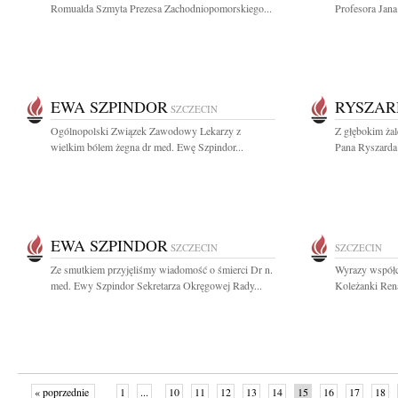
Romualda Szmyta Prezesa Zachodniopomorskiego...
Profesora Jan
EWA SZPINDOR
RYSZAR
SZCZECIN
Ogólnopolski Związek Zawodowy Lekarzy z
Z głębokim ża
wielkim bólem żegna dr med. Ewę Szpindor...
Pana Ryszarda
EWA SZPINDOR
SZCZECIN
SZCZECIN
Ze smutkiem przyjęliśmy wiadomość o śmierci Dr n.
Wyrazy współcz
med. Ewy Szpindor Sekretarza Okręgowej Rady...
Koleżanki Rena
« poprzednie
1
...
10
11
12
13
14
15
16
17
18