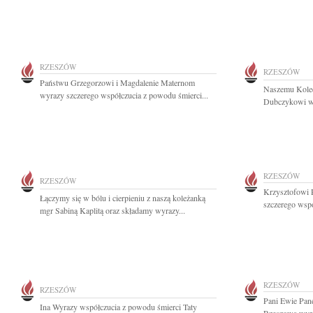
RZESZÓW
RZESZÓW
Państwu Grzegorzowi i Magdalenie Maternom
Naszemu Koled
wyrazy szczerego współczucia z powodu śmierci...
Dubczykowi wy
RZESZÓW
RZESZÓW
Krzysztofowi 
Łączymy się w bólu i cierpieniu z naszą koleżanką
szczerego wspó
mgr Sabiną Kaplitą oraz składamy wyrazy...
RZESZÓW
RZESZÓW
Pani Ewie Pan
Ina Wyrazy współczucia z powodu śmierci Taty