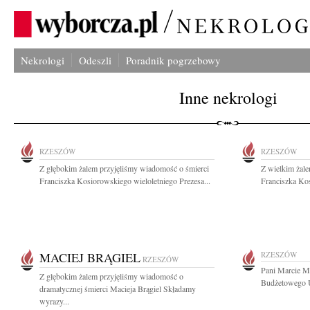
Nekrologi
Odeszli
Poradnik pogrzebowy
Inne nekrologi
RZESZÓW
RZESZÓW
Z głębokim żalem przyjęliśmy wiadomość o śmierci
Z wielkim żale
Franciszka Kosiorowskiego wieloletniego Prezesa...
Franciszka Kos
MACIEJ BRĄGIEL
RZESZÓW
RZESZÓW
Pani Marcie M
Z głębokim żalem przyjęliśmy wiadomość o
Budżetowego U
dramatycznej śmierci Macieja Brągiel Składamy
wyrazy...