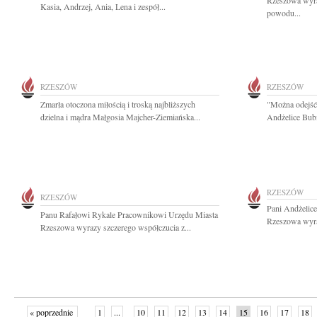
Rzeszowa wyra
Kasia, Andrzej, Ania, Lena i zespół...
powodu...
RZESZÓW
RZESZÓW
Zmarła otoczona miłością i troską najbliższych
"Można odejść 
dzielna i mądra Małgosia Majcher-Ziemiańska...
Andżelice Bubi
RZESZÓW
RZESZÓW
Pani Andżelic
Panu Rafałowi Rykale Pracownikowi Urzędu Miasta
Rzeszowa wyraz
Rzeszowa wyrazy szczerego współczucia z...
« poprzednie
1
...
10
11
12
13
14
15
16
17
18