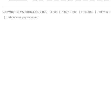
»
Copyright © Wyborcza sp. z o.o.
O nas
Staże u nas
Reklama
Polityka 
Ustawienia prywatności