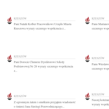
RZESZÓW
RZESZÓW
Pani Natalii Kolber Pracownikowi Urzędu Miasta
Panu Marianow
Rzeszowa wyrazy szczerego współczucia z...
szczerego wspó
RZESZÓW
RZESZÓW
Pani Dorocie Chmurze Dyrektorowi Szkoły
Panu Wiesławo
Podstawowej Nr 28 wyrazy szczerego współczucia
szczerego wspó
z...
RZESZÓW
RZESZÓW
Naszej koleżan
Z ogromnym żalem i smutkiem przyjąłem wiadomość
wyrazy współcz
o śmierci Jana Sierżegi Przewodniczącego...