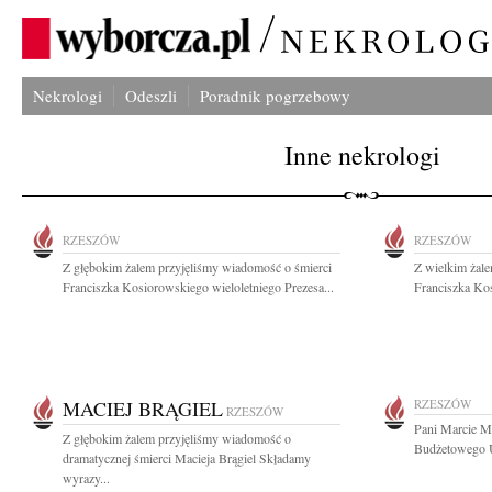
Nekrologi
Odeszli
Poradnik pogrzebowy
Inne nekrologi
RZESZÓW
RZESZÓW
Z głębokim żalem przyjęliśmy wiadomość o śmierci
Z wielkim żale
Franciszka Kosiorowskiego wieloletniego Prezesa...
Franciszka Kos
MACIEJ BRĄGIEL
RZESZÓW
RZESZÓW
Pani Marcie M
Z głębokim żalem przyjęliśmy wiadomość o
Budżetowego U
dramatycznej śmierci Macieja Brągiel Składamy
wyrazy...