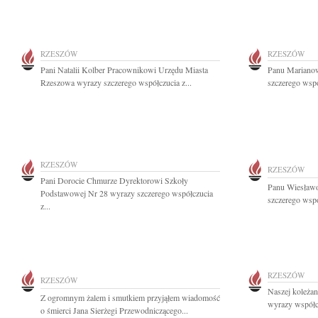
RZESZÓW
RZESZÓW
Pani Natalii Kolber Pracownikowi Urzędu Miasta
Panu Marianow
Rzeszowa wyrazy szczerego współczucia z...
szczerego wspó
RZESZÓW
RZESZÓW
Pani Dorocie Chmurze Dyrektorowi Szkoły
Panu Wiesławo
Podstawowej Nr 28 wyrazy szczerego współczucia
szczerego wspó
z...
RZESZÓW
RZESZÓW
Naszej koleżan
Z ogromnym żalem i smutkiem przyjąłem wiadomość
wyrazy współcz
o śmierci Jana Sierżegi Przewodniczącego...