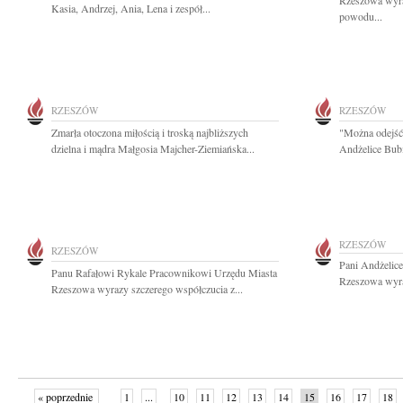
Rzeszowa wyra
Kasia, Andrzej, Ania, Lena i zespół...
powodu...
RZESZÓW
RZESZÓW
Zmarła otoczona miłością i troską najbliższych
"Można odejść 
dzielna i mądra Małgosia Majcher-Ziemiańska...
Andżelice Bubi
RZESZÓW
RZESZÓW
Pani Andżelic
Panu Rafałowi Rykale Pracownikowi Urzędu Miasta
Rzeszowa wyraz
Rzeszowa wyrazy szczerego współczucia z...
« poprzednie
1
...
10
11
12
13
14
15
16
17
18