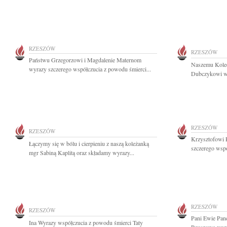
RZESZÓW
RZESZÓW
Państwu Grzegorzowi i Magdalenie Maternom
Naszemu Koled
wyrazy szczerego współczucia z powodu śmierci...
Dubczykowi wy
RZESZÓW
RZESZÓW
Krzysztofowi 
Łączymy się w bólu i cierpieniu z naszą koleżanką
szczerego wspó
mgr Sabiną Kaplitą oraz składamy wyrazy...
RZESZÓW
RZESZÓW
Pani Ewie Pan
Ina Wyrazy współczucia z powodu śmierci Taty