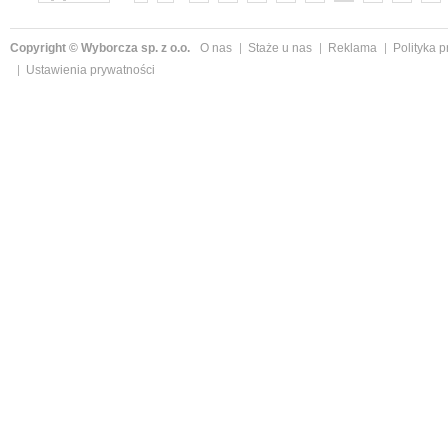
»
Copyright © Wyborcza sp. z o.o.
O nas
Staże u nas
Reklama
Polityka 
Ustawienia prywatności