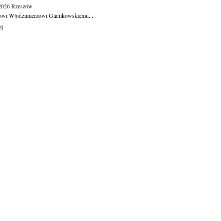
.2026
Rzeszów
owi Włodzimierzowi Glamkowskiemu...
ej