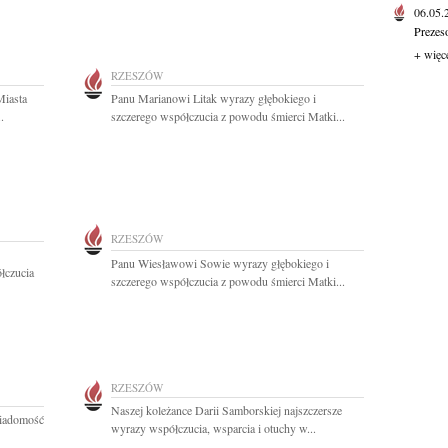
06.05
Prezes
+ więc
RZESZÓW
Miasta
Panu Marianowi Litak wyrazy głębokiego i
.
szczerego współczucia z powodu śmierci Matki...
RZESZÓW
Panu Wiesławowi Sowie wyrazy głębokiego i
łczucia
szczerego współczucia z powodu śmierci Matki...
RZESZÓW
Naszej koleżance Darii Samborskiej najszczersze
wiadomość
wyrazy współczucia, wsparcia i otuchy w...