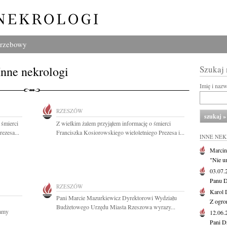
grzebowy
Inne nekrologi
Szukaj
Imię i naz
RZESZÓW
 śmierci
Z wielkim żalem przyjąłem informację o śmierci
ezesa...
Franciszka Kosiorowskiego wieloletniego Prezesa i...
INNE NE
Marcin
"Nie u
03.07
Panu D
RZESZÓW
Karol 
Pani Marcie Mazurkiewicz Dyrektorowi Wydziału
Z ogro
Budżetowego Urzędu Miasta Rzeszowa wyrazy...
damy
12.06
Pani D