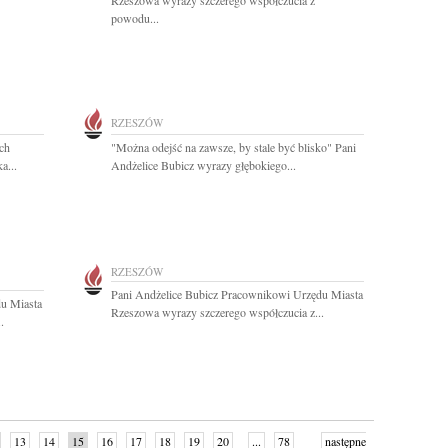
Rzeszowa wyrazy szczerego współczucia z
powodu...
RZESZÓW
ych
"Można odejść na zawsze, by stale być blisko" Pani
a...
Andżelice Bubicz wyrazy głębokiego...
RZESZÓW
Pani Andżelice Bubicz Pracownikowi Urzędu Miasta
u Miasta
Rzeszowa wyrazy szczerego współczucia z...
.
13
14
15
16
17
18
19
20
...
78
następne