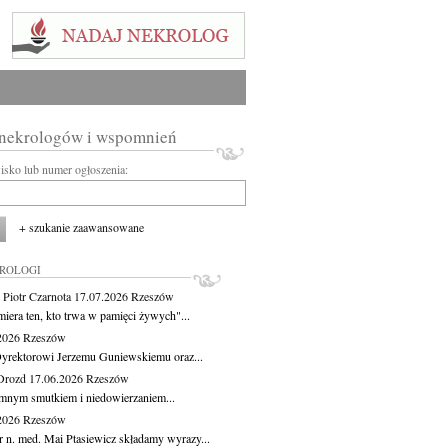
 nekrologów i wspomnień
wisko lub numer ogłoszenia:
+ szukanie zaawansowane
KROLOGI
 Piotr Czarnota
17.07.2026
Rzeszów
miera ten, kto trwa w pamięci żywych"...
.2026
Rzeszów
yrektorowi Jerzemu Guniewskiemu oraz...
Drozd
17.06.2026
Rzeszów
mnym smutkiem i niedowierzaniem...
.2026
Rzeszów
r n. med. Mai Ptasiewicz składamy wyrazy...