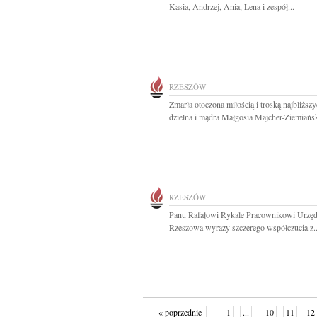
Kasia, Andrzej, Ania, Lena i zespół...
RZESZÓW
Zmarła otoczona miłością i troską najbliższ
dzielna i mądra Małgosia Majcher-Ziemiańsk
RZESZÓW
Panu Rafałowi Rykale Pracownikowi Urzęd
Rzeszowa wyrazy szczerego współczucia z..
« poprzednie
1
...
10
11
12