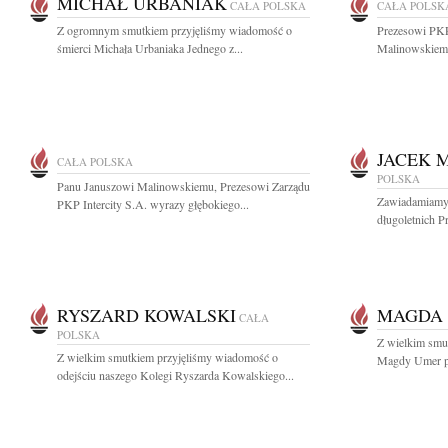
MICHAŁ URBANIAK
CAŁA POLSKA
CAŁA POLSK
Z ogromnym smutkiem przyjęliśmy wiadomość o
Prezesowi PKP
śmierci Michała Urbaniaka Jednego z...
Malinowskiemu
JACEK 
CAŁA POLSKA
POLSKA
Panu Januszowi Malinowskiemu, Prezesowi Zarządu
Zawiadamiamy z
PKP Intercity S.A. wyrazy głębokiego...
długoletnich 
RYSZARD KOWALSKI
MAGDA
CAŁA
POLSKA
Z wielkim smu
Z wielkim smutkiem przyjęliśmy wiadomość o
Magdy Umer pio
odejściu naszego Kolegi Ryszarda Kowalskiego...