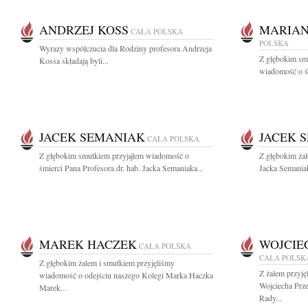
ANDRZEJ KOSS
MARIAN
CAŁA POLSKA
POLSKA
Wyrazy współczucia dla Rodziny profesora Andrzeja
Z głębokim smu
Kossa składają byli...
wiadomość o ś
JACEK SEMANIAK
JACEK 
CAŁA POLSKA
Z głębokim smutkiem przyjąłem wiadomość o
Z głębokim żal
śmierci Pana Profesora dr. hab. Jacka Semaniaka...
Jacka Semaniak
MAREK HACZEK
WOJCIE
CAŁA POLSKA
CAŁA POLSK
Z głębokim żalem i smutkiem przyjęliśmy
Z żalem przyję
wiadomość o odejściu naszego Kolegi Marka Haczka
Wojciecha Prz
Marek...
Rady...