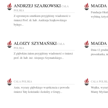
ANDRZEJ SZAJKOWSKI
MAGDA
CAŁA
POLSKA
Fundacja Okula
Z ogromnym smutkiem przyjęliśmy wiadomość o
wybitną Artys
śmierci Prof. dr. hab. Andrzeja Szajkowskiego
byłego...
ALOJZY SZYMAŃSKI
MAGDA
CAŁA
POLSKA
Dnia 12 grudn
Z głębokim żalem przyjęliśmy wiadomość o śmierci
piosenkarka, int
prof. dr. hab. inż. Alojzego Szymańskiego...
CAŁA POLSKA
CAŁA POLSK
Aniu, wyrazy głębokiego współczucia z powodu
Wojtku, wyraz
śmierci Taty koleżanki i koledzy z Grupy...
Mamy Myślami 