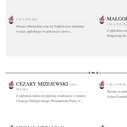
MAŁGOR
CAŁA POLSKA
CAŁA POLSK
Monice Mielnickiej oraz Jej Najbliższym składamy
Z głębokim sm
wyrazy głębokiego współczucia i słowa...
Małgorzatę Koś
CEZARY MIŻEJEWSKI
CAŁA
CAŁA POLSK
POLSKA
Wyrazy współcz
Z głębokim żalem przyjęliśmy wiadomość o śmierci
Golem Foundat
Cezarego Miżejewskiego Wiceministra Pracy w...