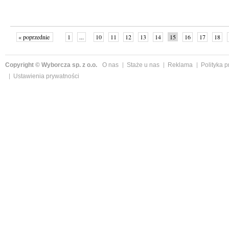
« poprzednie
1
...
10
11
12
13
14
15
16
17
18
»
Copyright © Wyborcza sp. z o.o.
O nas
Staże u nas
Reklama
Polityka 
Ustawienia prywatności