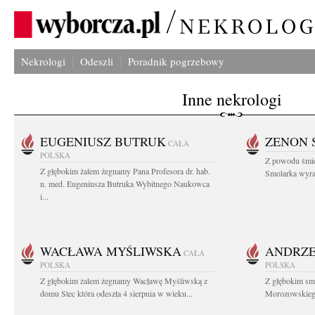
Nekrologi
Odeszli
Poradnik pogrzebowy
Inne nekrologi
EUGENIUSZ BUTRUK
ZENON 
CAŁA
POLSKA
Z powodu śmie
Z głębokim żalem żegnamy Pana Profesora dr. hab.
Smolarka wyraz
n. med. Eugeniusza Butruka Wybitnego Naukowca
i...
WACŁAWA MYŚLIWSKA
ANDRZE
CAŁA
POLSKA
POLSKA
Z głębokim żalem żegnamy Wacławę Myśliwską z
Z głębokim sm
domu Stec która odeszła 4 sierpnia w wieku...
Morozowskiego 