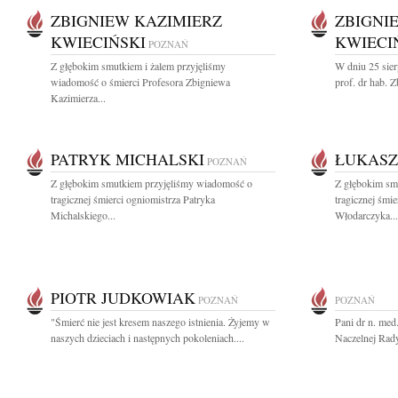
ZBIGNIEW KAZIMIERZ
ZBIGNI
KWIECIŃSKI
KWIECI
POZNAŃ
Z głębokim smutkiem i żalem przyjęliśmy
W dniu 25 sier
wiadomość o śmierci Profesora Zbigniewa
prof. dr hab. 
Kazimierza...
PATRYK MICHALSKI
ŁUKAS
POZNAŃ
Z głębokim smutkiem przyjęliśmy wiadomość o
Z głębokim sm
tragicznej śmierci ogniomistrza Patryka
tragicznej śmi
Michalskiego...
Włodarczyka...
PIOTR JUDKOWIAK
POZNAŃ
POZNAŃ
"Śmierć nie jest kresem naszego istnienia. Żyjemy w
Pani dr n. med
naszych dzieciach i następnych pokoleniach....
Naczelnej Rady