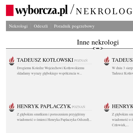
Nekrologi
Odeszli
Poradnik pogrzebowy
Inne nekrologi
TADEUSZ KOTŁOWSKI
TADEUS
POZNAŃ
Drogiemu Koledze Wojciechowi Kotłowskiemu
W dniu 3 sierp
składamy wyrazy głębokiego współczucia w...
Tadeusz Kotłow
HENRYK PAPLACZYK
HENRYK
POZNAŃ
Z głębokim smutkiem i poruszeniem przyjęliśmy
Z głębokim smu
wiadomość o śmierci Henryka Paplaczyka Odszedł...
wiadomość o ś
Człowiek,...