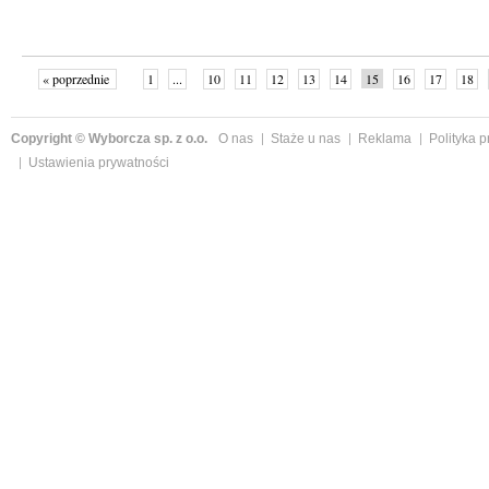
« poprzednie
1
...
10
11
12
13
14
15
16
17
18
»
Copyright © Wyborcza sp. z o.o.
O nas
Staże u nas
Reklama
Polityka 
Ustawienia prywatności