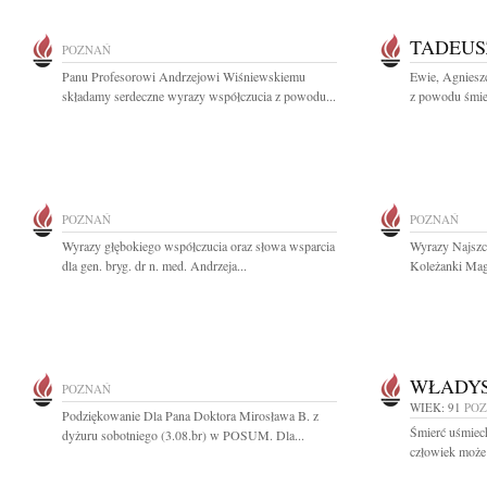
TADEUS
POZNAŃ
Panu Profesorowi Andrzejowi Wiśniewskiemu
Ewie, Agnieszc
składamy serdeczne wyrazy współczucia z powodu...
z powodu śmier
POZNAŃ
POZNAŃ
Wyrazy głębokiego współczucia oraz słowa wsparcia
Wyrazy Najszcz
dla gen. bryg. dr n. med. Andrzeja...
Koleżanki Magd
WŁADY
POZNAŃ
WIEK: 91
PO
Podziękowanie Dla Pana Doktora Mirosława B. z
Śmierć uśmiech
dyżuru sobotniego (3.08.br) w POSUM. Dla...
człowiek może 