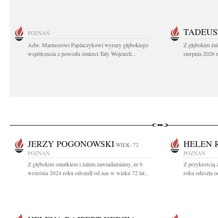
TADEUS
POZNAŃ
Adw. Mariuszowi Paplaczykowi wyrazy głębokiego
Z głębokim ża
współczucia z powodu śmierci Taty Wojciech...
sierpnia 2026 r
JERZY POGONOWSKI
HELEN 
WIEK: 72
POZNAŃ
POZNAŃ
Z głębokim smutkiem i żalem zawiadamiamy, że 6
Z przykrością
września 2024 roku odszedł od nas w wieku 72 lat...
roku odeszła o