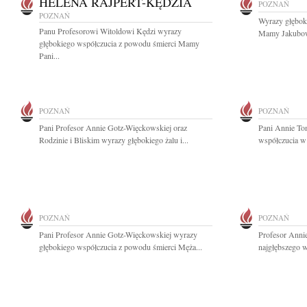
HELENA RAJPERT-KĘDZIA
POZNAŃ
POZNAŃ
Wyrazy głębok
Panu Profesorowi Witoldowi Kędzi wyrazy
Mamy Jakubowi
głębokiego współczucia z powodu śmierci Mamy
Pani...
POZNAŃ
POZNAŃ
Pani Profesor Annie Gotz-Więckowskiej oraz
Pani Annie To
Rodzinie i Bliskim wyrazy głębokiego żalu i...
współczucia w 
POZNAŃ
POZNAŃ
Pani Profesor Annie Gotz-Więckowskiej wyrazy
Profesor Anni
głębokiego współczucia z powodu śmierci Męża...
najgłębszego w