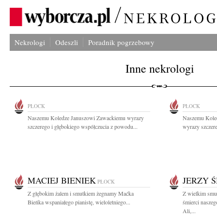
Nekrologi
Odeszli
Poradnik pogrzebowy
Inne nekrologi
PŁOCK
PŁOCK
Naszemu Koledze Januszowi Zawackiemu wyrazy
Naszemu Kole
szczerego i głębokiego współczucia z powodu...
wyrazy szczere
MACIEJ BIENIEK
JERZY Ś
PŁOCK
Z głębokim żalem i smutkiem żegnamy Maćka
Z wielkim smu
Bieńka wspaniałego pianistę, wieloletniego...
śmierci naszeg
Ali,...