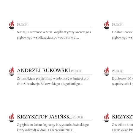
PŁOCK
PŁOCK
Naszej Koleżance Anecie Wojdat wyrazy szczerego i
Doktor Teresie
głębokiego współczucia z powodu śmierci...
głębokiego wsp
ANDRZEJ BUKOWSKI
PŁOCK
PŁOCK
Ze smutkiem przyjęliśmy wiadomość o śmierci prof.
Doktorowi Mic
dr inż. Andrzeja Bukowskiego długoletniego...
współczucia i 
KRZYSZTOF JASIŃSKI
KRZYSZ
PŁOCK
Z głębokim żalem żegnamy Krzysztofa Jasińskiego
Z wielkim smu
który odszedł w dniu 13 września 2021...
Jasińskiego kt