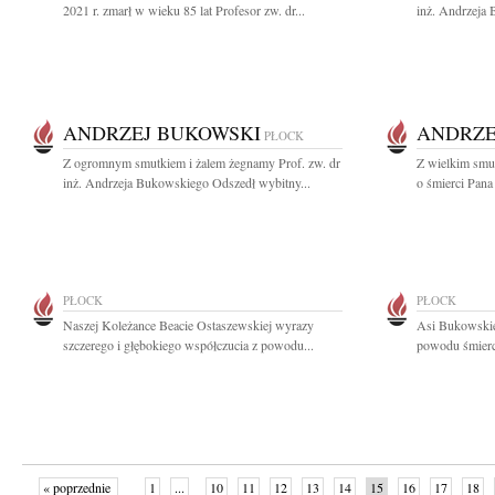
2021 r. zmarł w wieku 85 lat Profesor zw. dr...
inż. Andrzeja
ANDRZEJ BUKOWSKI
ANDRZE
PŁOCK
Z ogromnym smutkiem i żalem żegnamy Prof. zw. dr
Z wielkim smu
inż. Andrzeja Bukowskiego Odszedł wybitny...
o śmierci Pan
PŁOCK
PŁOCK
Naszej Koleżance Beacie Ostaszewskiej wyrazy
Asi Bukowskie
szczerego i głębokiego współczucia z powodu...
powodu śmierci
« poprzednie
1
...
10
11
12
13
14
15
16
17
18