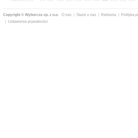
»
Copyright © Wyborcza sp. z o.o.
O nas
Staże u nas
Reklama
Polityka 
Ustawienia prywatności