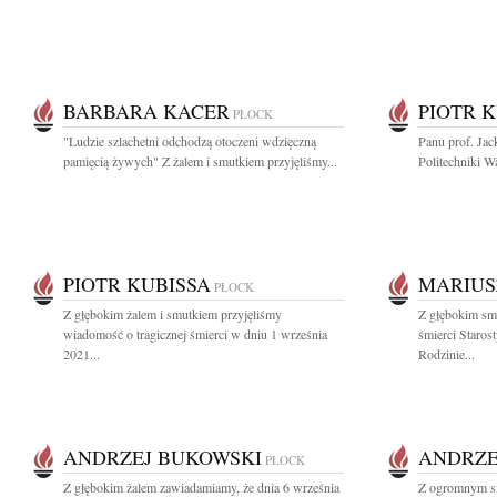
BARBARA KACER
PIOTR 
PŁOCK
"Ludzie szlachetni odchodzą otoczeni wdzięczną
Panu prof. Ja
pamięcią żywych" Z żalem i smutkiem przyjęliśmy...
Politechniki Wa
PIOTR KUBISSA
MARIUS
PŁOCK
Z głębokim żalem i smutkiem przyjęliśmy
Z głębokim sm
wiadomość o tragicznej śmierci w dniu 1 września
śmierci Staros
2021...
Rodzinie...
ANDRZEJ BUKOWSKI
ANDRZE
PŁOCK
Z głębokim żalem zawiadamiamy, że dnia 6 września
Z ogromnym sm