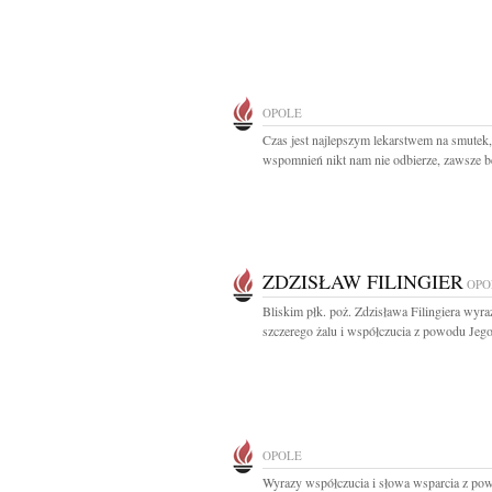
OPOLE
Czas jest najlepszym lekarstwem na smutek,
wspomnień nikt nam nie odbierze, zawsze bę
ZDZISŁAW FILINGIER
OPO
Bliskim płk. poż. Zdzisława Filingiera wyra
szczerego żalu i współczucia z powodu Jego
OPOLE
Wyrazy współczucia i słowa wsparcia z po