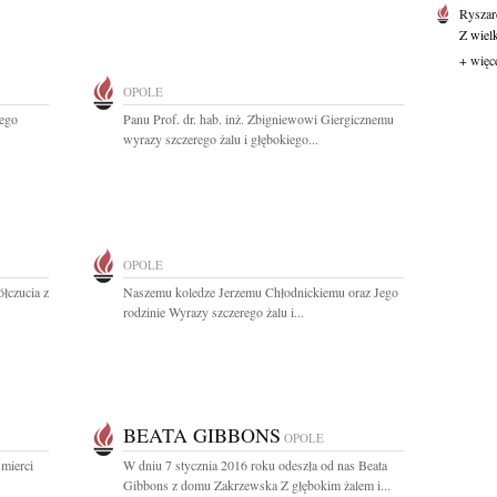
Ryszar
Z wiel
+ więc
OPOLE
ego
Panu Prof. dr. hab. inż. Zbigniewowi Giergicznemu
wyrazy szczerego żalu i głębokiego...
OPOLE
łczucia z
Naszemu koledze Jerzemu Chłodnickiemu oraz Jego
rodzinie Wyrazy szczerego żalu i...
BEATA GIBBONS
OPOLE
mierci
W dniu 7 stycznia 2016 roku odeszła od nas Beata
Gibbons z domu Zakrzewska Z głębokim żalem i...