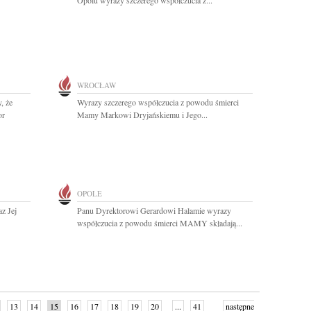
Opolu wyrazy szczerego współczucia z...
WROCŁAW
, że
Wyrazy szczerego współczucia z powodu śmierci
or
Mamy Markowi Dryjańskiemu i Jego...
OPOLE
z Jej
Panu Dyrektorowi Gerardowi Halamie wyrazy
współczucia z powodu śmierci MAMY składają...
13
14
15
16
17
18
19
20
...
41
następne