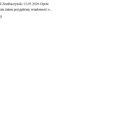
d Zembaczyński
12.05.2026
Opole
kim żalem przyjęliśmy wiadomość o...
ej