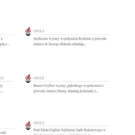
OPOLE
 a
Serdeczne wyrazy współczucia Rodzinie z powodu
dą z...
śmierci dr Jerzego Bałonia składają...
LE
OPOLE
zy
Beacie Gryboś wyrazy głębokiego współczucia z
...
powodu śmierci Mamy składają koleżanki z...
OPOLE
Pani Elizie Gajdzie Sędziemu Sądu Rejonowego w
wodu