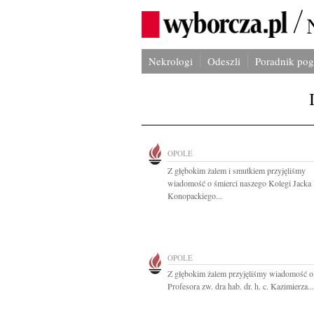
Nekrologi
Odeszli
Poradnik po
OPOLE
Z głębokim żalem i smutkiem przyjęliśmy
wiadomość o śmierci naszego Kolegi Jacka
Konopackiego...
OPOLE
Z głębokim żalem przyjęliśmy wiadomość o
Profesora zw. dra hab. dr. h. c. Kazimierza...