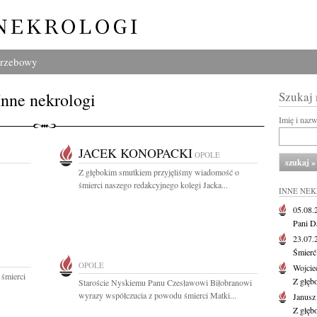
grzebowy
Inne nekrologi
Szukaj
Imię i naz
JACEK KONOPACKI
OPOLE
Z głębokim smutkiem przyjęliśmy wiadomość o
śmierci naszego redakcyjnego kolegi Jacka...
INNE NE
05.08
Pani D
23.07
Śmierć 
OPOLE
Wojcie
 śmierci
Z głęb
Staroście Nyskiemu Panu Czesławowi Biłobranowi
wyrazy współczucia z powodu śmierci Matki...
Janus
Z głęb