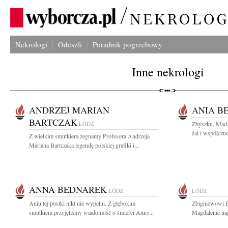
Nekrologi
Odeszli
Poradnik pogrzebowy
Inne nekrologi
ANDRZEJ MARIAN
ANIA B
BARTCZAK
ŁÓDŹ
Zbyszku, Madz
żal i współczuc
Z wielkim smutkiem żegnamy Profesora Andrzeja
Mariana Bartczaka legendę polskiej grafiki i...
ANNA BEDNAREK
ŁÓDŹ
ŁÓDŹ
Aniu tej pustki nikt nie wypełni. Z głębokim
Zbigniewowi B
smutkiem przyjęliśmy wiadomość o śmierci Anny...
Magdalenie naj