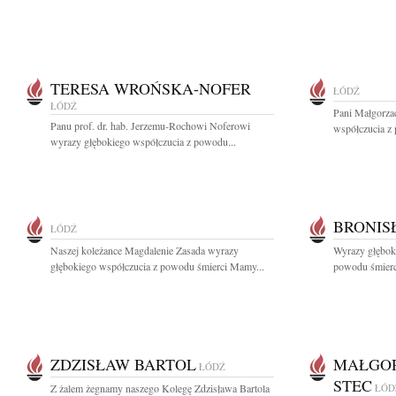
TERESA WROŃSKA-NOFER
ŁÓDŹ
ŁÓDŹ
Pani Małgorzac
Panu prof. dr. hab. Jerzemu-Rochowi Noferowi
współczucia z
wyrazy głębokiego współczucia z powodu...
BRONIS
ŁÓDŹ
Naszej koleżance Magdalenie Zasada wyrazy
Wyrazy głęboki
głębokiego współczucia z powodu śmierci Mamy...
powodu śmierc
ZDZISŁAW BARTOL
MAŁGOR
ŁÓDŹ
STEC
Z żalem żegnamy naszego Kolegę Zdzisława Bartola
ŁÓD