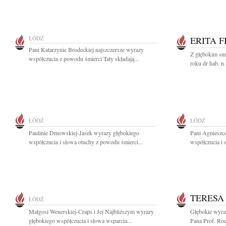
ŁÓDŹ
ERITA F
Pani Katarzynie Brodeckiej najszczersze wyrazy
Z głębokim sm
współczucia z powodu śmierci Taty składają...
roku dr hab. n.
ŁÓDŹ
ŁÓDŹ
Paulinie Dmowskiej-Jasek wyrazy głębokiego
Pani Agnieszc
współczucia i słowa otuchy z powodu śmierci...
współczucia i 
TERESA
ŁÓDŹ
Małgosi Wenerskiej-Craps i Jej Najbliższym wyrazy
Głębokie wyraz
głębokiego współczucia i słowa wsparcia...
Pana Prof. Ro