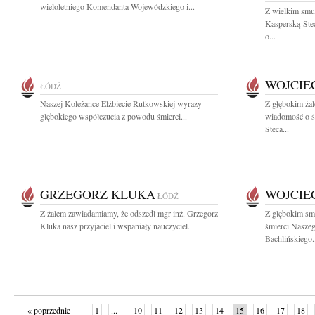
wieloletniego Komendanta Wojewódzkiego i...
Z wielkim smu
Kasperską-Stec
o...
WOJCIE
ŁÓDŹ
Naszej Koleżance Elżbiecie Rutkowskiej wyrazy
Z głębokim żal
głębokiego współczucia z powodu śmierci...
wiadomość o śm
Steca...
GRZEGORZ KLUKA
WOJCIE
ŁÓDŹ
Z żalem zawiadamiamy, że odszedł mgr inż. Grzegorz
Z głębokim sm
Kluka nasz przyjaciel i wspaniały nauczyciel...
śmierci Naszeg
Bachlińskiego.
« poprzednie
1
...
10
11
12
13
14
15
16
17
18