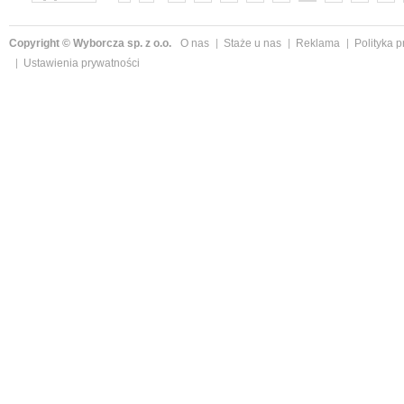
»
Copyright © Wyborcza sp. z o.o.
O nas
Staże u nas
Reklama
Polityka 
Ustawienia prywatności