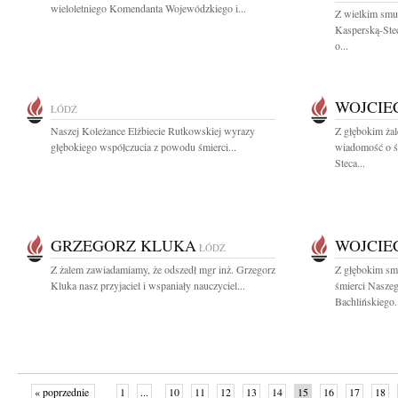
wieloletniego Komendanta Wojewódzkiego i...
Z wielkim smu
Kasperską-Stec
o...
WOJCIE
ŁÓDŹ
Naszej Koleżance Elżbiecie Rutkowskiej wyrazy
Z głębokim żal
głębokiego współczucia z powodu śmierci...
wiadomość o śm
Steca...
GRZEGORZ KLUKA
WOJCIE
ŁÓDŹ
Z żalem zawiadamiamy, że odszedł mgr inż. Grzegorz
Z głębokim sm
Kluka nasz przyjaciel i wspaniały nauczyciel...
śmierci Naszeg
Bachlińskiego.
« poprzednie
1
...
10
11
12
13
14
15
16
17
18