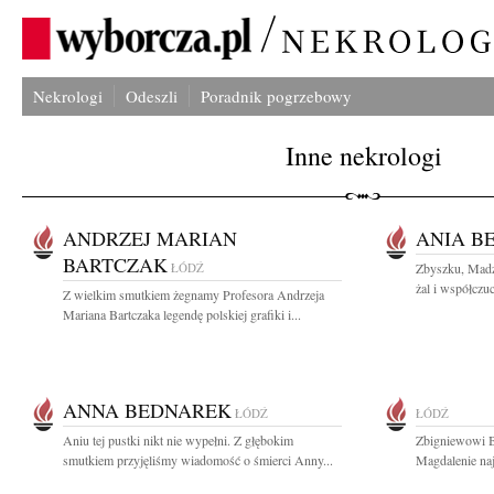
Nekrologi
Odeszli
Poradnik pogrzebowy
Inne nekrologi
ANDRZEJ MARIAN
ANIA B
BARTCZAK
ŁÓDŹ
Zbyszku, Madz
żal i współczuc
Z wielkim smutkiem żegnamy Profesora Andrzeja
Mariana Bartczaka legendę polskiej grafiki i...
ANNA BEDNAREK
ŁÓDŹ
ŁÓDŹ
Aniu tej pustki nikt nie wypełni. Z głębokim
Zbigniewowi B
smutkiem przyjęliśmy wiadomość o śmierci Anny...
Magdalenie naj