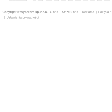
»
Copyright © Wyborcza sp. z o.o.
O nas
Staże u nas
Reklama
Polityka 
Ustawienia prywatności