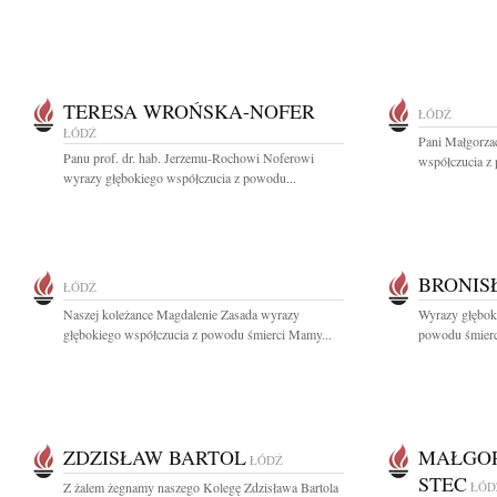
TERESA WROŃSKA-NOFER
ŁÓDŹ
ŁÓDŹ
Pani Małgorzac
Panu prof. dr. hab. Jerzemu-Rochowi Noferowi
współczucia z
wyrazy głębokiego współczucia z powodu...
BRONIS
ŁÓDŹ
Naszej koleżance Magdalenie Zasada wyrazy
Wyrazy głęboki
głębokiego współczucia z powodu śmierci Mamy...
powodu śmierc
ZDZISŁAW BARTOL
MAŁGOR
ŁÓDŹ
STEC
Z żalem żegnamy naszego Kolegę Zdzisława Bartola
ŁÓD