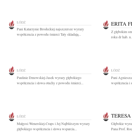
ŁÓDŹ
ERITA F
Pani Katarzynie Brodeckiej najszczersze wyrazy
Z głębokim sm
współczucia z powodu śmierci Taty składają...
roku dr hab. n.
ŁÓDŹ
ŁÓDŹ
Paulinie Dmowskiej-Jasek wyrazy głębokiego
Pani Agnieszc
współczucia i słowa otuchy z powodu śmierci...
współczucia i 
TERESA
ŁÓDŹ
Małgosi Wenerskiej-Craps i Jej Najbliższym wyrazy
Głębokie wyraz
głębokiego współczucia i słowa wsparcia...
Pana Prof. Ro