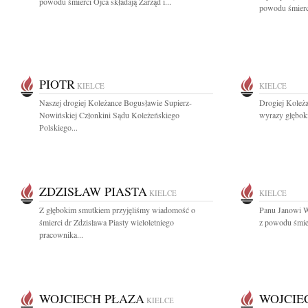
powodu śmierci Ojca składają Zarząd i...
powodu śmierci
PIOTR
KIELCE
KIELCE
Naszej drogiej Koleżance Bogusławie Supierz-
Drogiej Koleż
Nowińskiej Członkini Sądu Koleżeńskiego
wyrazy głębok
Polskiego...
ZDZISŁAW PIASTA
KIELCE
KIELCE
Z głębokim smutkiem przyjęliśmy wiadomość o
Panu Janowi W
śmierci dr Zdzisława Piasty wieloletniego
z powodu śmier
pracownika...
WOJCIECH PŁAZA
WOJCIE
KIELCE