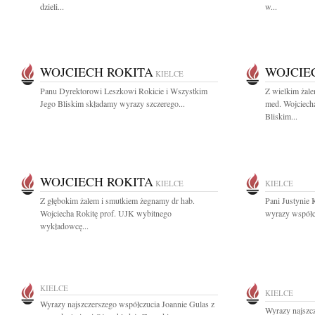
dzieli...
w...
WOJCIECH ROKITA
WOJCIE
KIELCE
Panu Dyrektorowi Leszkowi Rokicie i Wszystkim
Z wielkim żal
Jego Bliskim składamy wyrazy szczerego...
med. Wojciecha
Bliskim...
WOJCIECH ROKITA
KIELCE
KIELCE
Z głębokim żalem i smutkiem żegnamy dr hab.
Pani Justynie 
Wojciecha Rokitę prof. UJK wybitnego
wyrazy współcz
wykładowcę...
KIELCE
KIELCE
Wyrazy najszczerszego współczucia Joannie Gulas z
Wyrazy najszc