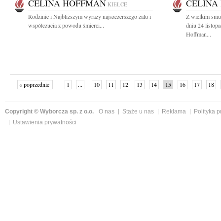
CELINA HOFFMAN
CELINA
KIELCE
Rodzinie i Najbliższym wyrazy najszczerszego żalu i
Z wielkim smu
współczucia z powodu śmierci...
dniu 24 listop
Hoffman...
« poprzednie
1
...
10
11
12
13
14
15
16
17
18
»
Copyright © Wyborcza sp. z o.o.
O nas
Staże u nas
Reklama
Polityka 
Ustawienia prywatności