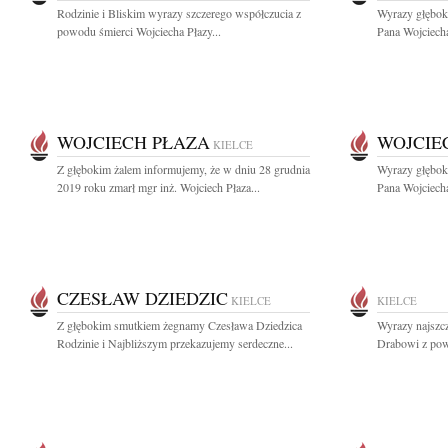
Rodzinie i Bliskim wyrazy szczerego współczucia z
Wyrazy głębok
powodu śmierci Wojciecha Płazy...
Pana Wojciecha
WOJCIECH PŁAZA
WOJCIE
KIELCE
Z głębokim żalem informujemy, że w dniu 28 grudnia
Wyrazy głębok
2019 roku zmarł mgr inż. Wojciech Płaza...
Pana Wojciecha
CZESŁAW DZIEDZIC
KIELCE
KIELCE
Z głębokim smutkiem żegnamy Czesława Dziedzica
Wyrazy najszc
Rodzinie i Najbliższym przekazujemy serdeczne...
Drabowi z powo