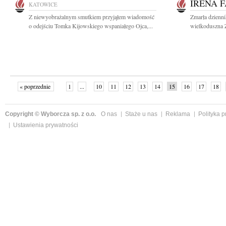
IRENA F
KATOWICE
Z niewyobrażalnym smutkiem przyjąłem wiadomość
Zmarła dzienni
o odejściu Tomka Kijowskiego wspaniałego Ojca,...
wielkoduszna Ż
« poprzednie
1
...
10
11
12
13
14
15
16
17
18
»
Copyright © Wyborcza sp. z o.o.
O nas
Staże u nas
Reklama
Polityka 
Ustawienia prywatności