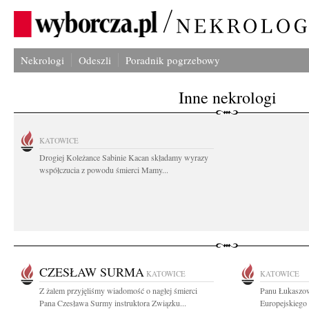
Nekrologi
Odeszli
Poradnik pogrzebowy
Inne nekrologi
KATOWICE
Drogiej Koleżance Sabinie Kacan składamy wyrazy
współczucia z powodu śmierci Mamy...
CZESŁAW SURMA
KATOWICE
KATOWICE
Z żalem przyjęliśmy wiadomość o nagłej śmierci
Panu Łukaszow
Pana Czesława Surmy instruktora Związku...
Europejskiego 