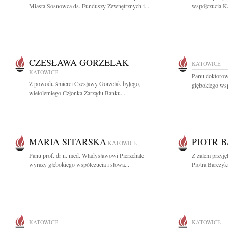
Miasta Sosnowca ds. Funduszy Zewnętrznych i...
współczucia Ka
CZESŁAWA GORZELAK
KATOWICE
KATOWICE
Panu doktoro
Z powodu śmierci Czesławy Gorzelak byłego,
głębokiego ws
wieloletniego Członka Zarządu Banku...
MARIA SITARSKA
PIOTR 
KATOWICE
Panu prof. dr n. med. Władysławowi Pierzchale
Z żalem przyję
wyrazy głębokiego współczucia i słowa...
Piotra Barczyk
KATOWICE
KATOWICE