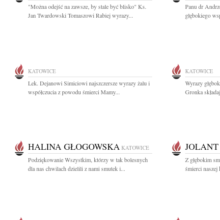
"Można odejść na zawsze, by stale być blisko" Ks.
Panu dr Andrz
Jan Twardowski Tomaszowi Rabiej wyrazy...
głębokiego ws
KATOWICE
KATOWICE
Lek. Dejanowi Simiciowi najszczersze wyrazy żalu i
Wyrazy głębok
współczucia z powodu śmierci Mamy...
Gronka składaj
HALINA GŁOGOWSKA
JOLANT
KATOWICE
Podziękowanie Wszystkim, którzy w tak bolesnych
Z głębokim sm
dla nas chwilach dzielili z nami smutek i...
śmierci naszej 