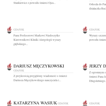
Stankiewicz z powodu śmierci Ojca...
Odeszła do Pa
działaczka Ruc
GDAŃSK
GDAŃSK
Panu Profesorowi Markowi Niedoszytko
Wyrazy szczer
Kierownikowi Kliniki Alergologii wyrazy
powodu śmierci
głębokiego...
DARIUSZ MĘCZYKOWSKI
JERZY 
GDAŃSK
Z ogromnym s
Z przykrością przyjęliśmy wiadomość o śmierci
śmierci Pana 
Dariusza Męczykowskiego nauczyciela i...
Długoletniego.
KATARZYNA WASIUK
GDAŃSK
GDAŃSK