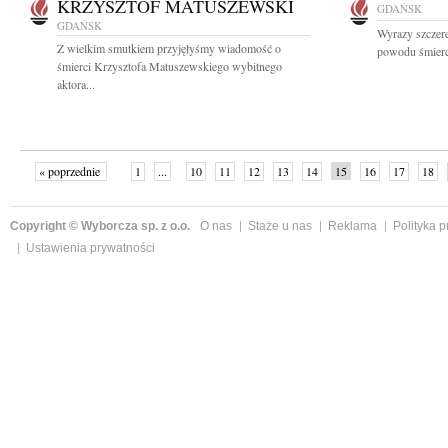
KRZYSZTOF MATUSZEWSKI
GDAŃSK
GDAŃSK
Wyrazy szczer
Z wielkim smutkiem przyjęłyśmy wiadomość o
powodu śmierci
śmierci Krzysztofa Matuszewskiego wybitnego
aktora...
« poprzednie
1
...
10
11
12
13
14
15
16
17
18
»
Copyright © Wyborcza sp. z o.o.
O nas
Staże u nas
Reklama
Polityka 
Ustawienia prywatności