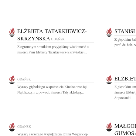
ELŻBIETA TATARKIEWICZ-
STANIS
SKRZYŃSKA
GDAŃSK
Z głębokim ża
prof. dr. hab. 
Z ogromnym smutkiem przyjęliśmy wiadomość o
śmierci Pani Elżbiety Tatarkiewicz-Skrzyńskiej...
ELŻBIE
GDAŃSK
Wyrazy głębokiego współczucia Kindze oraz Jej
Z głębokim sm
Najbliższym z powodu śmierci Taty składają...
śmierci Elżbie
Sopocianki...
MAŁGOR
GDAŃSK
GUMOŚ
Wyrazy szczerego współczucia Emilii Wójcickiej-