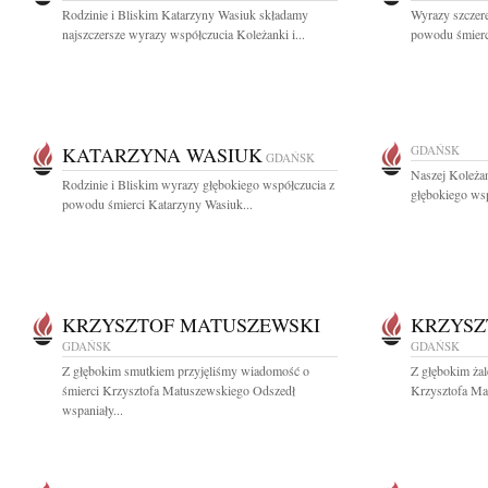
Rodzinie i Bliskim Katarzyny Wasiuk składamy
Wyrazy szczer
najszczersze wyrazy współczucia Koleżanki i...
powodu śmierci
KATARZYNA WASIUK
GDAŃSK
GDAŃSK
Naszej Koleżan
Rodzinie i Bliskim wyrazy głębokiego współczucia z
głębokiego wsp
powodu śmierci Katarzyny Wasiuk...
KRZYSZTOF MATUSZEWSKI
KRZYSZ
GDAŃSK
GDAŃSK
Z głębokim smutkiem przyjęliśmy wiadomość o
Z głębokim ża
śmierci Krzysztofa Matuszewskiego Odszedł
Krzysztofa Mat
wspaniały...