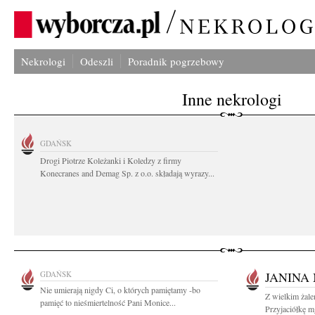
Nekrologi
Odeszli
Poradnik pogrzebowy
Inne nekrologi
GDAŃSK
Drogi Piotrze Koleżanki i Koledzy z firmy
Konecranes and Demag Sp. z o.o. składają wyrazy...
GDAŃSK
JANINA
Nie umierają nigdy Ci, o których pamiętamy -bo
Z wielkim żal
pamięć to nieśmiertelność Pani Monice...
Przyjaciółkę m