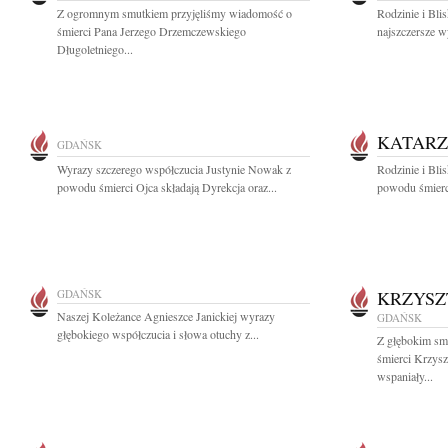
Z ogromnym smutkiem przyjęliśmy wiadomość o
Rodzinie i Bl
śmierci Pana Jerzego Drzemczewskiego
najszczersze w
Długoletniego...
KATARZ
GDAŃSK
Wyrazy szczerego współczucia Justynie Nowak z
Rodzinie i Bli
powodu śmierci Ojca składają Dyrekcja oraz...
powodu śmierc
GDAŃSK
KRZYSZ
Naszej Koleżance Agnieszce Janickiej wyrazy
GDAŃSK
głębokiego współczucia i słowa otuchy z...
Z głębokim sm
śmierci Krzys
wspaniały...