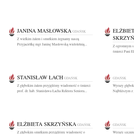
JANINA MASŁOWSKA
ELŻBIE
GDAŃSK
SKRZY
Z wielkim żalem i smutkiem żegnamy naszą
Przyjaciółkę mgr Janinę Masłowską wieloletnią...
Z ogromnym s
śmierci Pani El
STANISŁAW ŁACH
GDAŃSK
GDAŃSK
Z głębokim żalem przyjęliśmy wiadomość o śmierci
Wyrazy głęboki
prof. dr. hab. Stanisława Łacha Rektora Seniora...
Najbliższym z 
ELŻBIETA SKRZYŃSKA
GDAŃSK
GDAŃSK
Z głębokim smutkiem przyjęliśmy wiadomość o
Wyrazy szczere