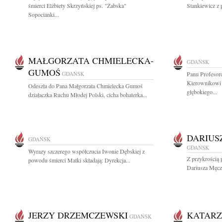
śmierci Elżbiety Skrzyńskiej ps. "Żabska"
Stankiewicz z 
Sopocianki...
MAŁGORZATA CHMIELECKA-
GDAŃSK
GUMOŚ
GDAŃSK
Panu Profesor
Kierownikowi 
Odeszła do Pana Małgorzata Chmielecka Gumoś
głębokiego...
działaczka Ruchu Młodej Polski, cicha bohaterka...
DARIUS
GDAŃSK
GDAŃSK
Wyrazy szczerego współczucia Iwonie Dębskiej z
Z przykrością 
powodu śmierci Matki składają: Dyrekcja...
Dariusza Męczy
JERZY DRZEMCZEWSKI
KATARZ
GDAŃSK