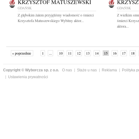
KRZYSZTOF MATUSZEWSKI
KRZYSZ
GDAŃSK
GDAŃSK
Z głębokim żalem przyjęliśmy wiadomość o śmierci
Z wielkim smu
Krzysztofa Matuszewskiego Wybitny aktor...
śmierci Krzys
aktora...
« poprzednie
1
...
10
11
12
13
14
15
16
17
18
»
Copyright © Wyborcza sp. z o.o.
O nas
Staże u nas
Reklama
Polityka 
Ustawienia prywatności