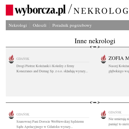
Nekrologi
Odeszli
Poradnik pogrzebowy
Inne nekrologi
ZOFIA 
GDAŃSK
Drogi Piotrze Koleżanki i Koledzy z firmy
Naszej Koleża
Konecranes and Demag Sp. z o.o. składają wyrazy...
głębokiego wspó
GDAŃSK
GDAŃSK
Nie umierają n
Szanownej Pani Dorocie Wróblewskiej Sędziemu
pamięć to nieś
Sądu Apelacyjnego w Gdańsku wyrazy...