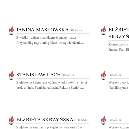
JANINA MASŁOWSKA
ELŻBIE
GDAŃSK
SKRZY
Z wielkim żalem i smutkiem żegnamy naszą
Przyjaciółkę mgr Janinę Masłowską wieloletnią...
Z ogromnym s
śmierci Pani El
STANISŁAW ŁACH
GDAŃSK
GDAŃSK
Z głębokim żalem przyjęliśmy wiadomość o śmierci
Wyrazy głęboki
prof. dr. hab. Stanisława Łacha Rektora Seniora...
Najbliższym z 
ELŻBIETA SKRZYŃSKA
GDAŃSK
GDAŃSK
Z głębokim smutkiem przyjęliśmy wiadomość o
Wyrazy szczere