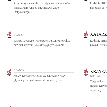
Z ogromnym smutkiem przyjęliśmy wiadomość o
Rodzinie i Bl
śmierci Pana Jerzego Drzemczewskiego
najszczersze w
Długoletniego...
KATARZ
GDAŃSK
Wyrazy szczerego współczucia Justynie Nowak z
Rodzinie i Bli
powodu śmierci Ojca składają Dyrekcja oraz...
powodu śmierc
GDAŃSK
KRZYSZ
Naszej Koleżance Agnieszce Janickiej wyrazy
GDAŃSK
głębokiego współczucia i słowa otuchy z...
Z głębokim sm
śmierci Krzys
wspaniały...