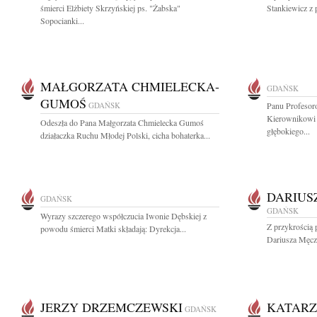
śmierci Elżbiety Skrzyńskiej ps. "Żabska"
Stankiewicz z 
Sopocianki...
MAŁGORZATA CHMIELECKA-
GDAŃSK
GUMOŚ
GDAŃSK
Panu Profesor
Kierownikowi 
Odeszła do Pana Małgorzata Chmielecka Gumoś
głębokiego...
działaczka Ruchu Młodej Polski, cicha bohaterka...
DARIUS
GDAŃSK
GDAŃSK
Wyrazy szczerego współczucia Iwonie Dębskiej z
Z przykrością 
powodu śmierci Matki składają: Dyrekcja...
Dariusza Męczy
JERZY DRZEMCZEWSKI
KATARZ
GDAŃSK