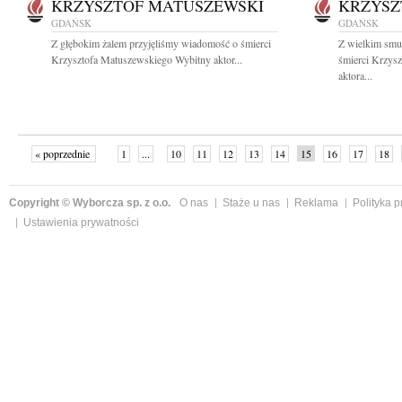
KRZYSZTOF MATUSZEWSKI
KRZYSZ
GDAŃSK
GDAŃSK
Z głębokim żalem przyjęliśmy wiadomość o śmierci
Z wielkim smu
Krzysztofa Matuszewskiego Wybitny aktor...
śmierci Krzys
aktora...
« poprzednie
1
...
10
11
12
13
14
15
16
17
18
»
Copyright © Wyborcza sp. z o.o.
O nas
Staże u nas
Reklama
Polityka 
Ustawienia prywatności