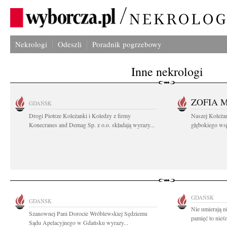
Nekrologi
Odeszli
Poradnik pogrzebowy
Inne nekrologi
ZOFIA 
GDAŃSK
Drogi Piotrze Koleżanki i Koledzy z firmy
Naszej Koleża
Konecranes and Demag Sp. z o.o. składają wyrazy...
głębokiego wspó
GDAŃSK
GDAŃSK
Nie umierają n
Szanownej Pani Dorocie Wróblewskiej Sędziemu
pamięć to nieś
Sądu Apelacyjnego w Gdańsku wyrazy...