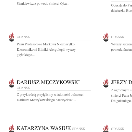
Stankiewicz z powodu śmierci Ojca...
Odeszła do Pa
działaczka Ruc
GDAŃSK
GDAŃSK
Panu Profesorowi Markowi Niedoszytko
Wyrazy szczer
Kierownikowi Kliniki Alergologii wyrazy
powodu śmierci
głębokiego...
DARIUSZ MĘCZYKOWSKI
JERZY 
GDAŃSK
Z ogromnym s
Z przykrością przyjęliśmy wiadomość o śmierci
śmierci Pana 
Dariusza Męczykowskiego nauczyciela i...
Długoletniego.
KATARZYNA WASIUK
GDAŃSK
GDAŃSK