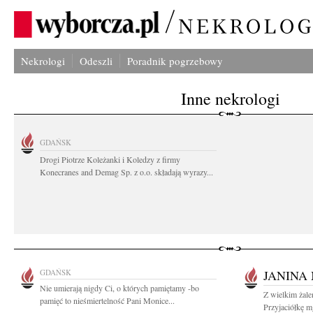
Nekrologi
Odeszli
Poradnik pogrzebowy
Inne nekrologi
GDAŃSK
Drogi Piotrze Koleżanki i Koledzy z firmy
Konecranes and Demag Sp. z o.o. składają wyrazy...
GDAŃSK
JANINA
Nie umierają nigdy Ci, o których pamiętamy -bo
Z wielkim żal
pamięć to nieśmiertelność Pani Monice...
Przyjaciółkę m