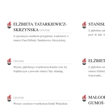
ELŻBIETA TATARKIEWICZ-
STANIS
SKRZYŃSKA
GDAŃSK
Z głębokim ża
prof. dr. hab. 
Z ogromnym smutkiem przyjęliśmy wiadomość o
śmierci Pani Elżbiety Tatarkiewicz-Skrzyńskiej...
ELŻBIE
GDAŃSK
Wyrazy głębokiego współczucia Kindze oraz Jej
Z głębokim sm
Najbliższym z powodu śmierci Taty składają...
śmierci Elżbie
Sopocianki...
MAŁGOR
GDAŃSK
GUMOŚ
Wyrazy szczerego współczucia Emilii Wójcickiej-