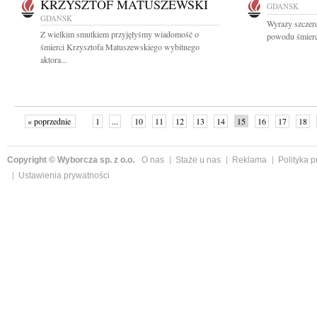
KRZYSZTOF MATUSZEWSKI
GDAŃSK
GDAŃSK
Wyrazy szczer
Z wielkim smutkiem przyjęłyśmy wiadomość o
powodu śmierci
śmierci Krzysztofa Matuszewskiego wybitnego
aktora...
« poprzednie
1
...
10
11
12
13
14
15
16
17
18
»
Copyright © Wyborcza sp. z o.o.
O nas
Staże u nas
Reklama
Polityka 
Ustawienia prywatności