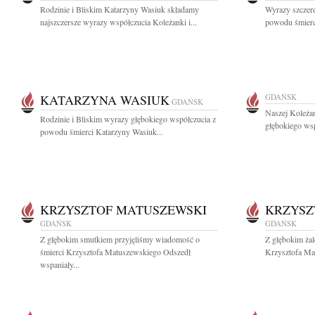
Rodzinie i Bliskim Katarzyny Wasiuk składamy
Wyrazy szczer
najszczersze wyrazy współczucia Koleżanki i...
powodu śmierci
KATARZYNA WASIUK
GDAŃSK
GDAŃSK
Naszej Koleżan
Rodzinie i Bliskim wyrazy głębokiego współczucia z
głębokiego wsp
powodu śmierci Katarzyny Wasiuk...
KRZYSZTOF MATUSZEWSKI
KRZYSZ
GDAŃSK
GDAŃSK
Z głębokim smutkiem przyjęliśmy wiadomość o
Z głębokim ża
śmierci Krzysztofa Matuszewskiego Odszedł
Krzysztofa Mat
wspaniały...