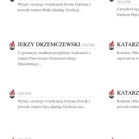
GDAŃSK
Wyrazy szczerego współczucia Iwonie Dębskiej z
Z przykrością 
powodu śmierci Matki składają: Dyrekcja...
Dariusza Męczy
JERZY DRZEMCZEWSKI
KATARZ
GDAŃSK
Z ogromnym smutkiem przyjęliśmy wiadomość o
Rodzinie i Bl
śmierci Pana Jerzego Drzemczewskiego
najszczersze w
Długoletniego...
KATARZ
GDAŃSK
Wyrazy szczerego współczucia Justynie Nowak z
Rodzinie i Bli
powodu śmierci Ojca składają Dyrekcja oraz...
powodu śmierc