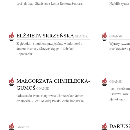
prof. dr. hab. Stanisława Łacha Rektora Seniora...
Najbliższym z 
ELŻBIETA SKRZYŃSKA
GDAŃSK
GDAŃSK
Z głębokim smutkiem przyjęliśmy wiadomość o
Wyrazy szczere
śmierci Elżbiety Skrzyńskiej ps. "Żabska"
Stankiewicz z 
Sopocianki...
MAŁGORZATA CHMIELECKA-
GDAŃSK
GUMOŚ
GDAŃSK
Panu Profesor
Kierownikowi 
Odeszła do Pana Małgorzata Chmielecka Gumoś
głębokiego...
działaczka Ruchu Młodej Polski, cicha bohaterka...
DARIUS
GDAŃSK