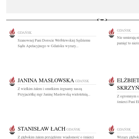
GDAŃSK
GDAŃSK
Nie umierają n
Szanownej Pani Dorocie Wróblewskiej Sędziemu
pamięć to nieś
Sądu Apelacyjnego w Gdańsku wyrazy...
JANINA MASŁOWSKA
ELŻBIE
GDAŃSK
SKRZY
Z wielkim żalem i smutkiem żegnamy naszą
Przyjaciółkę mgr Janinę Masłowską wieloletnią...
Z ogromnym s
śmierci Pani El
STANISŁAW ŁACH
GDAŃSK
GDAŃSK
Z głębokim żalem przyjęliśmy wiadomość o śmierci
Wyrazy głęboki