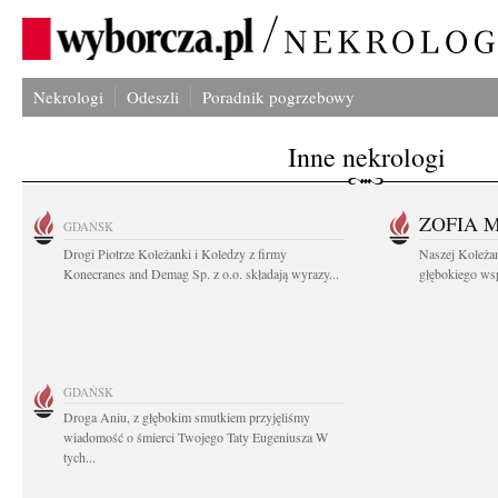
Nekrologi
Odeszli
Poradnik pogrzebowy
Inne nekrologi
ZOFIA 
GDAŃSK
Drogi Piotrze Koleżanki i Koledzy z firmy
Naszej Koleża
Konecranes and Demag Sp. z o.o. składają wyrazy...
głębokiego wspó
GDAŃSK
Droga Aniu, z głębokim smutkiem przyjęliśmy
wiadomość o śmierci Twojego Taty Eugeniusza W
tych...