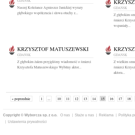
GDAŃSK
KRZYSZ
Naszej Koleżance Agnieszce Janickiej wyrazy
GDAŃSK
głębokiego współczucia i słowa otuchy z...
Z głębokim sm
śmierci Krzys
wspaniały...
KRZYSZTOF MATUSZEWSKI
KRZYSZ
GDAŃSK
GDAŃSK
Z głębokim żalem przyjęliśmy wiadomość o śmierci
Z wielkim smu
Krzysztofa Matuszewskiego Wybitny aktor...
śmierci Krzys
aktora...
« poprzednie
1
...
10
11
12
13
14
15
16
17
18
»
Copyright © Wyborcza sp. z o.o.
O nas
Staże u nas
Reklama
Polityka 
Ustawienia prywatności