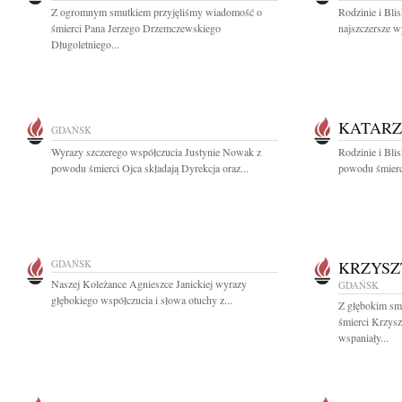
Z ogromnym smutkiem przyjęliśmy wiadomość o
Rodzinie i Bl
śmierci Pana Jerzego Drzemczewskiego
najszczersze w
Długoletniego...
KATARZ
GDAŃSK
Wyrazy szczerego współczucia Justynie Nowak z
Rodzinie i Bli
powodu śmierci Ojca składają Dyrekcja oraz...
powodu śmierc
GDAŃSK
KRZYSZ
Naszej Koleżance Agnieszce Janickiej wyrazy
GDAŃSK
głębokiego współczucia i słowa otuchy z...
Z głębokim sm
śmierci Krzys
wspaniały...