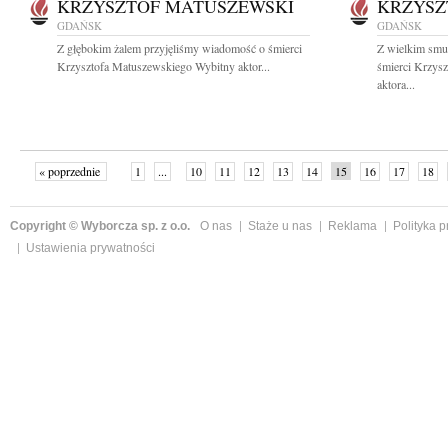
KRZYSZTOF MATUSZEWSKI
KRZYSZ
GDAŃSK
GDAŃSK
Z głębokim żalem przyjęliśmy wiadomość o śmierci
Z wielkim smu
Krzysztofa Matuszewskiego Wybitny aktor...
śmierci Krzys
aktora...
« poprzednie
1
...
10
11
12
13
14
15
16
17
18
»
Copyright © Wyborcza sp. z o.o.
O nas
Staże u nas
Reklama
Polityka 
Ustawienia prywatności