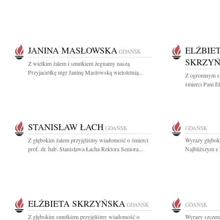
JANINA MASŁOWSKA
ELŻBIE
GDAŃSK
SKRZY
Z wielkim żalem i smutkiem żegnamy naszą
Przyjaciółkę mgr Janinę Masłowską wieloletnią...
Z ogromnym s
śmierci Pani El
STANISŁAW ŁACH
GDAŃSK
GDAŃSK
Z głębokim żalem przyjęliśmy wiadomość o śmierci
Wyrazy głęboki
prof. dr. hab. Stanisława Łacha Rektora Seniora...
Najbliższym z 
ELŻBIETA SKRZYŃSKA
GDAŃSK
GDAŃSK
Z głębokim smutkiem przyjęliśmy wiadomość o
Wyrazy szczere