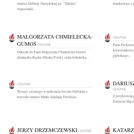
śmierci Elżbiety Skrzyńskiej ps. "Żabska"
Stankiewicz z 
Sopocianki...
MAŁGORZATA CHMIELECKA-
GDAŃSK
GUMOŚ
GDAŃSK
Panu Profesor
Kierownikowi 
Odeszła do Pana Małgorzata Chmielecka Gumoś
głębokiego...
działaczka Ruchu Młodej Polski, cicha bohaterka...
DARIUS
GDAŃSK
GDAŃSK
Wyrazy szczerego współczucia Iwonie Dębskiej z
Z przykrością 
powodu śmierci Matki składają: Dyrekcja...
Dariusza Męczy
JERZY DRZEMCZEWSKI
KATARZ
GDAŃSK