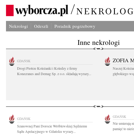
Nekrologi
Odeszli
Poradnik pogrzebowy
Inne nekrologi
ZOFIA 
GDAŃSK
Drogi Piotrze Koleżanki i Koledzy z firmy
Naszej Koleża
Konecranes and Demag Sp. z o.o. składają wyrazy...
głębokiego wspó
GDAŃSK
GDAŃSK
Nie umierają n
Szanownej Pani Dorocie Wróblewskiej Sędziemu
pamięć to nieś
Sądu Apelacyjnego w Gdańsku wyrazy...